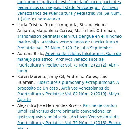
indicador negativo de estrés metabólico en pacientes
pediátricos con sepsis. Estado Anzoategui
,
Archivos
Venezolanos de Puericultura y Pediatría: Vol. 68 Núm.
1 (2005): Enero-Marzo
Lucía Cristina Romero Angarita, Silvana Vielma
Angarita, Magdalena Correa, María Inés Odreman,
Transmisión perinatal del virus dengue en el binomio
madre-hijo
,
Archivos Venezolanos de Puericultura y
Pediatría: Vol. 76 Núm. 3 (2013): Julio-Septiembre
Adriana Bello,
Anemia de células falciformes. Guía de
manejo pediátrico
,
Archivos Venezolanos de
Puericultura y Pediatría: Vol. 75 Núm. 2 (2012): Abril-
Junio
Karen Moreno, Jenny Gil, Andreina Yanes, Luis
Huaman,
Tuberculosis pulmonar y extrapulmonar. A
propósito de un caso
,
Archivos Venezolanos de
Puericultura y Pediatría: Vol. 82 Núm. 2 (2019): Mayo-
Agosto
Alejandro José Hernández Rivero,
Parche de cordón
umbilical versus cierre primario convencional en
gastrosquisis y onfalocele
,
Archivos Venezolanos de
Puericultura y Pediatría: Vol. 79 Núm. 1 (2016): Enero-
Marzo