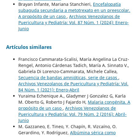
Brayan Infante, Mariana Stanchieri,
Encefalopatía
subaguda secundaria a metotrexato en un preescolar.
A propósito de un caso
,
Archivos Venezolanos de
Puericultura y Pediatría: Vol. 87 Núm. 1 (2024): Enero-
Junio
Artículos similares
Francisco Cammarata-Scalisi, María Angelina La Cruz-
Rengel, Antonio Cárdenas Tadich, María A. Sinnato V.,
Gabriela Di Lorenzo-Cammarata, Michele Callea,
Secuencia de bandas amnióticas, serie de casos
,
Archivos Venezolanos de Puericultura y Pediatría: Vol.
84 Núm. 1 (2021): Enero-Abril
Yuraima Echenique A., Gladymer J Gonzalez G, Karla
M. Oberto G, Roberto J Fajardo H,
Malaria congénita. A
propósito de un caso
,
Archivos Venezolanos de
Puericultura y Pediatría: Vol. 79 Núm. 2 (2016): Abril-
Junio
M. Gazzaneo, E. Tineo, Y. Chapín, R. Vizcaíno, O.
Gerardino, Y. Rodríguez,
Albúmina sérica como