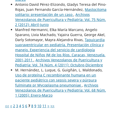
Antonio David Pérez-Elizondo, Gladys Teresa del Pino-
Rojas, Juan Fernando García-Hernández,
Mastocitoma
solitario: presentación de un caso
,
Archivos
Venezolanos de Puericultura y Pediatría: Vol. 75 Núm.
2 (2012): Abril-Junio
Manfred Hermanni, Elka María Marcano, Angelo
Sparano, Livia Machado, Yajaira Guerra, George Akel,
Darly Sotomayor, Mayra Alejandra Rivas,
Taquicardia
supraventricular en pediatría. Presentación clínica y
manejo. Experiencia del servicio de cardiología
Hospital de Niños JM de los Ríos. Caracas, Venezuela.
2001-2011
,
Archivos Venezolanos de Puericultura y
Pediatría: Vol. 74 Núm. 4 (2011): Octubre-Diciembre
M. Hernández, L. Luque, G. Guigñán, L. Maldonado,
Uso de proteína C recombinante humana en un
paciente pediátrico con sepsis severa y púrpura
fulminate pr Mycoplasma pneumoniae
,
Archivos
Venezolanos de Puericultura y Pediatría: Vol. 68 Núm.
1 (2005): Enero-Marzo
<<
<
2
3
4
5
6
7
8
9
10
11
>
>>