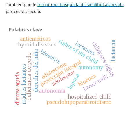
También puede
Iniciar una búsqueda de similitud avanzada
para este artículo.
Palabras clave
antieméticos
rights of the child
lactancia
children's rights
lactantes
thyroid diseases
bioethics
derechos del niño
deficiencia de yodo
protección integral
adolescente
autonomy
madres lactantes
adolescent
diarrea aguda
bioética
lopnna
k
b
r
e
a
s
t
m
i
l
autonomía
hospitalized child
pseudohipoparatiroidismo