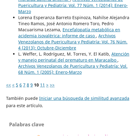
Puericultura y Pediatría: Vol. 77 Núm. 1 (2014): Enero-
Marzo
Lorena Esperanza Barreto Espinoza, Nahilse Alejandra
Tineo Ramos, José Antonio Romero Toro, Pedro
Macuarisma Lezama,
Encefalopatía metabólica en
acidemia isovalérica: informe de caso
,
Archivos
Venezolanos de Puericultura y Pediatría: Vol. 76 Núm.
4 (2013): Octubre-Diciembre
L. Weffer, L. Rodríguez, M. Torres, Y. El Katib,
Atención
y manejo perinatal del prematuro en Maracaibo
,
Archivos Venezolanos de Puericultura y Pediatría: Vol.
68 Núm. 1 (2005): Enero-Marzo
<<
<
5
6
7
8
9
10
11
>
>>
También puede
Iniciar una búsqueda de similitud avanzada
para este artículo.
Palabras clave