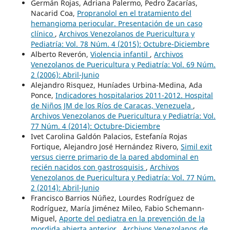
Germán Rojas, Adriana Palermo, Pedro Zacarías,
Nacarid Coa,
Propranolol en el tratamiento del
hemangioma periocular. Presentación de un caso
clínico
,
Archivos Venezolanos de Puericultura y
Pediatría: Vol. 78 Núm. 4 (2015): Octubre-Diciembre
Alberto Reverón,
Violencia infantil
,
Archivos
Venezolanos de Puericultura y Pediatría: Vol. 69 Núm.
2 (2006): Abril-Junio
Alejandro Risquez, Huníades Urbina-Medina, Ada
Ponce,
Indicadores hospitalarios 2011-2012. Hospital
de Niños JM de los Ríos de Caracas, Venezuela
,
Archivos Venezolanos de Puericultura y Pediatría: Vol.
77 Núm. 4 (2014): Octubre-Diciembre
Ivet Carolina Galdón Palacios, Estefanía Rojas
Fortique, Alejandro José Hernández Rivero,
Simil exit
versus cierre primario de la pared abdominal en
recién nacidos con gastrosquisis
,
Archivos
Venezolanos de Puericultura y Pediatría: Vol. 77 Núm.
2 (2014): Abril-Junio
Francisco Barrios Núñez, Lourdes Rodríguez de
Rodríguez, María Jiménez Mileo, Fabio Schemann-
Miguel,
Aporte del pediatra en la prevención de la
mordida abierta anterior
,
Archivos Venezolanos de