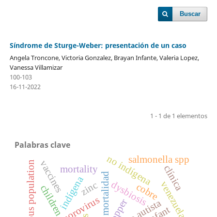
Buscar
Síndrome de Sturge-Weber: presentación de un caso
Angela Troncone, Victoria Gonzalez, Brayan Infante, Valeria Lopez,
Vanessa Villamizar
100-103
16-11-2022
1 - 1 de 1 elementos
Palabras clave
no indígena
salmonella spp
vaccines
no indigenous population
clínica
mortality
mortalidad
indígena
dysbiosis
zinc
venezuela
cobre
children
norovirus
copper
infant