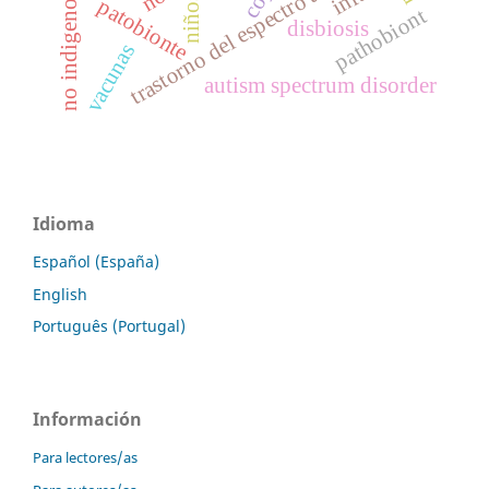
trastorno del espectro autista
niños
patobionte
pathobiont
disbiosis
vacunas
autism spectrum disorder
Idioma
Español (España)
English
Português (Portugal)
Información
Para lectores/as