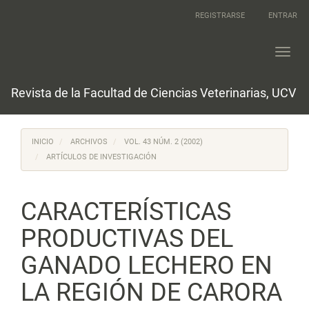
Navegación
REGISTRARSE
ENTRAR
principal
Contenido
principal
Toggl
Barra
navig
lateral
Revista de la Facultad de Ciencias Veterinarias, UCV
INICIO
ARCHIVOS
VOL. 43 NÚM. 2 (2002)
ARTÍCULOS DE INVESTIGACIÓN
CARACTERÍSTICAS
PRODUCTIVAS DEL
GANADO LECHERO EN
LA REGIÓN DE CARORA