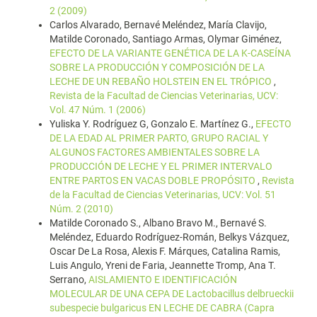
2 (2009)
Carlos Alvarado, Bernavé Meléndez, María Clavijo,
Matilde Coronado, Santiago Armas, Olymar Giménez,
EFECTO DE LA VARIANTE GENÉTICA DE LA K-CASEÍNA
SOBRE LA PRODUCCIÓN Y COMPOSICIÓN DE LA
LECHE DE UN REBAÑO HOLSTEIN EN EL TRÓPICO
,
Revista de la Facultad de Ciencias Veterinarias, UCV:
Vol. 47 Núm. 1 (2006)
Yuliska Y. Rodríguez G, Gonzalo E. Martínez G.,
EFECTO
DE LA EDAD AL PRIMER PARTO, GRUPO RACIAL Y
ALGUNOS FACTORES AMBIENTALES SOBRE LA
PRODUCCIÓN DE LECHE Y EL PRIMER INTERVALO
ENTRE PARTOS EN VACAS DOBLE PROPÓSITO
,
Revista
de la Facultad de Ciencias Veterinarias, UCV: Vol. 51
Núm. 2 (2010)
Matilde Coronado S., Albano Bravo M., Bernavé S.
Meléndez, Eduardo Rodríguez-Román, Belkys Vázquez,
Oscar De La Rosa, Alexis F. Márques, Catalina Ramis,
Luis Angulo, Yreni de Faria, Jeannette Tromp, Ana T.
Serrano,
AISLAMIENTO E IDENTIFICACIÓN
MOLECULAR DE UNA CEPA DE Lactobacillus delbrueckii
subespecie bulgaricus EN LECHE DE CABRA (Capra