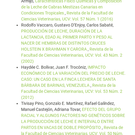
Armijo,
Características Físico Químicas y Composición
de la Leche de Cabras Mestizas Canarias en
Condiciones Tropicales
,
Revista de la Facultad de
Ciencias Veterinarias, UCV: Vol. 57 Núm. 1 (2016)
Rodolfo Vaccaro, Gustavo D’Enjoy, Carlos Sabaté,
PRODUCCIÓN DE LECHE, DURACIÓN DE LA
LACTANCIA, EDAD AL PRIMER PARTO Y PESO AL
NACER DE HEMBRAS DE DISTINTOS CRUCES
HOLSTEIN X BRAHMAN Y CARORA
,
Revista de la
Facultad de Ciencias Veterinarias, UCV: Vol. 43 Núm. 2
(2002)
Haydée C. Bolívar, Juan F. Trocóniz,
IMPACTO
ECONÓMICO DE LA VARIACIÓN DEL PRECIO DE LECHE.
CASO: UN CASO EN LA FINCA LECHERA DE SANTA
BÁRBARA DE BARINAS, VENEZUELA
,
Revista de la
Facultad de Ciencias Veterinarias, UCV: Vol. 53 Núm. 2
(2012)
Tivisay Pino, Gonzalo E. Martínez, Rafael Galíndez,
Manuel Castejón, Adriana Tovar,
EFECTO DEL GRUPO
RACIAL Y ALGUNOS FACTORES NO GENÉTICOS SOBRE
LA PRODUCCIÓN DE LECHE E INTERVALO ENTRE
PARTOS EN VACAS DE DOBLE PROPÓSITO
,
Revista de
la Facultad de Ciencias Veterinarias, UCV: Vol. 50 Núm.