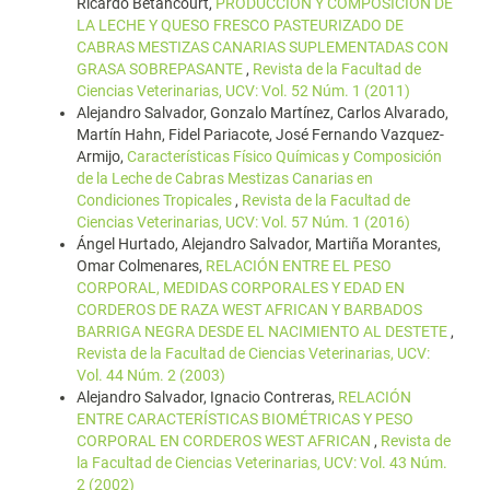
Ricardo Betancourt,
PRODUCCIÓN Y COMPOSICIÓN DE
LA LECHE Y QUESO FRESCO PASTEURIZADO DE
CABRAS MESTIZAS CANARIAS SUPLEMENTADAS CON
GRASA SOBREPASANTE
,
Revista de la Facultad de
Ciencias Veterinarias, UCV: Vol. 52 Núm. 1 (2011)
Alejandro Salvador, Gonzalo Martínez, Carlos Alvarado,
Martín Hahn, Fidel Pariacote, José Fernando Vazquez-
Armijo,
Características Físico Químicas y Composición
de la Leche de Cabras Mestizas Canarias en
Condiciones Tropicales
,
Revista de la Facultad de
Ciencias Veterinarias, UCV: Vol. 57 Núm. 1 (2016)
Ángel Hurtado, Alejandro Salvador, Martiña Morantes,
Omar Colmenares,
RELACIÓN ENTRE EL PESO
CORPORAL, MEDIDAS CORPORALES Y EDAD EN
CORDEROS DE RAZA WEST AFRICAN Y BARBADOS
BARRIGA NEGRA DESDE EL NACIMIENTO AL DESTETE
,
Revista de la Facultad de Ciencias Veterinarias, UCV:
Vol. 44 Núm. 2 (2003)
Alejandro Salvador, Ignacio Contreras,
RELACIÓN
ENTRE CARACTERÍSTICAS BIOMÉTRICAS Y PESO
CORPORAL EN CORDEROS WEST AFRICAN
,
Revista de
la Facultad de Ciencias Veterinarias, UCV: Vol. 43 Núm.
2 (2002)