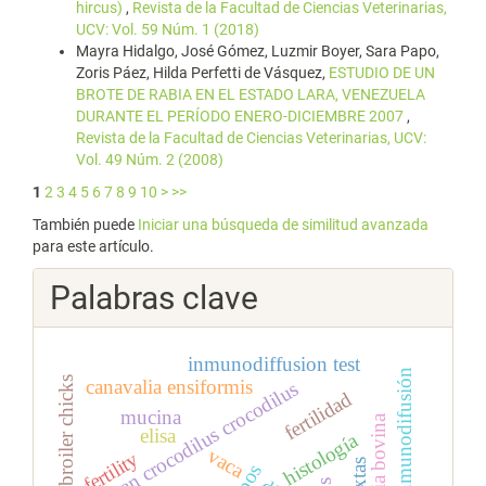
hircus)
,
Revista de la Facultad de Ciencias Veterinarias,
UCV: Vol. 59 Núm. 1 (2018)
Mayra Hidalgo, José Gómez, Luzmir Boyer, Sara Papo,
Zoris Páez, Hilda Perfetti de Vásquez,
ESTUDIO DE UN
BROTE DE RABIA EN EL ESTADO LARA, VENEZUELA
DURANTE EL PERÍODO ENERO-DICIEMBRE 2007
,
Revista de la Facultad de Ciencias Veterinarias, UCV:
Vol. 49 Núm. 2 (2008)
1
2
3
4
5
6
7
8
9
10
>
>>
También puede
Iniciar una búsqueda de similitud avanzada
para este artículo.
Palabras clave
inmunodiffusion test
técnica de inmunodifusión
broiler chicks
canavalia ensiformis
caiman crocodilus crocodilus
fertilidad
mucina
elisa
histología
vaca
fertility