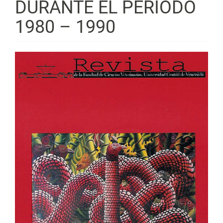
DURANTE EL PERIODO
1980 – 1990
Barra
lateral
del
artículo