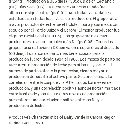
(P244d), Producción a 305 días (P305d), Días en Lactancia
(DL), Días Seca (DS). La fuente de variación Fundo fue
altamente significativa (p< 0.01) para todas las variables
estudiadas en todos los niveles de producción. El grupo racial
mayor productor de leche fue el Holstein puro y sus mestizos,
seguido por el Pardo Suizo y el Carora. El menor productor fue
el grupo racial Cebú (p< 0.05). Los grupos raciales más
productores tuvieron también más DL (p< 0.05). Todos los
grupos raciales tuvieron DS con valores superiores al deseado
(60 días). Los años de parto más beneficiosos para la
producción fueron desde 1984 al 1988. Los meses de parto no
afectaron la producción de leche pero si los DL y los DS. El
número de partos afectó la producción, siendo mayor la
producción del cuarto al octavo parto. Se apreció una alta
correlación entre la cúspide y la PT en todos los niveles de
producción, y una correlación positiva aunque no tan marcada
entre la cúspide y los DL. Los tres niveles de producción
presentaron una correlación positiva entre los DL y la
producción de leche.
Productive’s Characteristics of Dairy Cattle in Carora Region
During 1980 - 1990