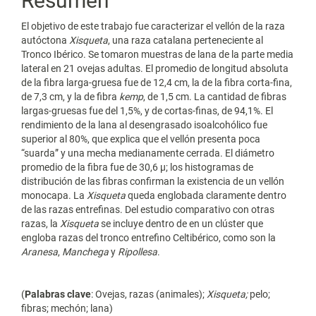
Resumen
El objetivo de este trabajo fue caracterizar el vellón de la raza
autóctona
Xisqueta
, una raza catalana perteneciente al
Tronco Ibérico. Se tomaron muestras de lana de la parte media
lateral en 21 ovejas adultas. El promedio de longitud absoluta
de la fibra larga-gruesa fue de 12,4 cm, la de la fibra corta-fina,
de 7,3 cm, y la de fibra
kemp
, de 1,5 cm. La cantidad de fibras
largas-gruesas fue del 1,5%, y de cortas-finas, de 94,1%. El
rendimiento de la lana al desengrasado isoalcohólico fue
superior al 80%, que explica que el vellón presenta poca
“suarda” y una mecha medianamente cerrada. El diámetro
promedio de la fibra fue de 30,6 µ; los histogramas de
distribución de las fibras confirman la existencia de un vellón
monocapa. La
Xisqueta
queda englobada claramente dentro
de las razas entrefinas. Del estudio comparativo con otras
razas, la
Xisqueta
se incluye dentro de en un clúster que
engloba razas del tronco entrefino Celtibérico, como son la
Aranesa
,
Manchega
y
Ripollesa
.
(
Palabras clave
: Ovejas, razas (animales);
Xisqueta;
pelo;
fibras; mechón; lana)