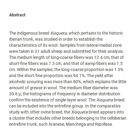
Abstract
The indigenous breed
Xisqueta
, which pertains to the historic
Iberian trunk, was studied in order to establish the
characteristics of its wool. Samples from lateral medial zone
were taken in 21 adult sheep and submitted for their analysis.
The medium length of long-coarse fibers was 12.4 cm, that of
short-fine fibers was 7.3 cm, and that of
kemp
fibers was 1.5
cm. Within the samples, the long-coarse proportion was 1.5%
and the short-fine proportion was 94.1%. The yield after
alcoholic scouring was more than 80%, which explains the little
amount of grease in wool. The medium fiber diameter was
30.6 µ; the histograms of frequency in diameter distribution
confirm the existence of single-layer wool. The
Xisqueta
breed
can be included into the entrefine group. In the comparative
study with other ovine breed, the
Xisqueta
breed appears into
a cluster that includes other breeds belonging to the celtiberian
entrefine trunk, such Aranese, Manchega and Ripollesa.