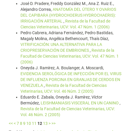
José D. Pradere, Freddy González M., Ana Z. Ruiz E.,
Alejandro Correa,
ANATOMÍA DEL ÚTERO Y OVARIOS
DEL CAPIBARA (HYDROCHOERUS HYDROCHAERIS):
IRRIGACIÓN ARTERIAL
,
Revista de la Facultad de
Ciencias Veterinarias, UCV: Vol. 47 Núm. 1 (2006)
Pedro Cabrera, Adriana Fernández, Pedro Bastidas,
Magaly Molina, Angélica Bethencourt, Thaís Díaz,
VITRIFICACIÓN: UNA ALTERNATIVA PARA LA
CRIOPRESERVACIÓN DE EMBRIONES
,
Revista de la
Facultad de Ciencias Veterinarias, UCV: Vol. 47 Núm. 1
(2006)
Oneyda J. Ramírez, A. Boulanger, A. Moscardi,
EVIDENCIA SEROLÓGICA DE INFECCIÓN POR EL VIRUS
DE INFLUENZA PORCINA EN GRANJAS DE CERDOS EN
VENEZUELA
,
Revista de la Facultad de Ciencias
Veterinarias, UCV: Vol. 46 Núm. 2 (2005)
Eduardo E. Zabala, Oneyda J. Ramírez, Víctor
Bermúdez,
LEISHMANIASIS VISCERAL EN UN CANINO
,
Revista de la Facultad de Ciencias Veterinarias, UCV:
Vol. 46 Núm. 2 (2005)
<<
<
7
8
9
10
11
12
13
>
>>