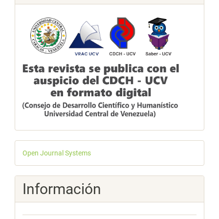
Desarrollado
Open Journal Systems
por
Información