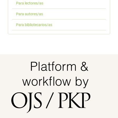
Para lectores/as
Para autores/as
Para bibliotecarios/as