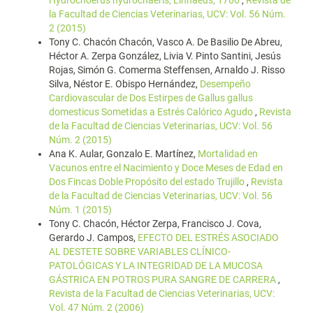
Hydrochoerus hydrochaeris, Linnaeus, 1766
,
Revista de
la Facultad de Ciencias Veterinarias, UCV: Vol. 56 Núm.
2 (2015)
Tony C. Chacón Chacón, Vasco A. De Basilio De Abreu,
Héctor A. Zerpa González, Livia V. Pinto Santini, Jesús
Rojas, Simón G. Comerma Steffensen, Arnaldo J. Risso
Silva, Néstor E. Obispo Hernández,
Desempeño
Cardiovascular de Dos Estirpes de Gallus gallus
domesticus Sometidas a Estrés Calórico Agudo
,
Revista
de la Facultad de Ciencias Veterinarias, UCV: Vol. 56
Núm. 2 (2015)
Ana K. Aular, Gonzalo E. Martínez,
Mortalidad en
Vacunos entre el Nacimiento y Doce Meses de Edad en
Dos Fincas Doble Propósito del estado Trujillo
,
Revista
de la Facultad de Ciencias Veterinarias, UCV: Vol. 56
Núm. 1 (2015)
Tony C. Chacón, Héctor Zerpa, Francisco J. Cova,
Gerardo J. Campos,
EFECTO DEL ESTRÉS ASOCIADO
AL DESTETE SOBRE VARIABLES CLÍNICO-
PATOLÓGICAS Y LA INTEGRIDAD DE LA MUCOSA
GÁSTRICA EN POTROS PURA SANGRE DE CARRERA
,
Revista de la Facultad de Ciencias Veterinarias, UCV:
Vol. 47 Núm. 2 (2006)