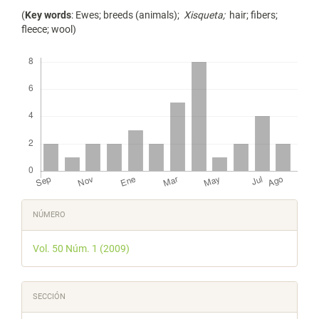
(
Key words
: Ewes; breeds (animals);
Xisqueta;
hair; fibers;
fleece; wool)
Descargas
Detalles
NÚMERO
del
Vol. 50 Núm. 1 (2009)
artículo
SECCIÓN