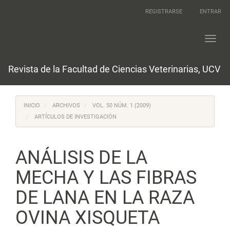
Navegación
REGISTRARSE
ENTRAR
principal
Contenido
principal
Toggl
Barra
navig
lateral
Revista de la Facultad de Ciencias Veterinarias, UCV
INICIO
ARCHIVOS
VOL. 50 NÚM. 1 (2009)
ARTÍCULOS DE INVESTIGACIÓN
ANÁLISIS DE LA
MECHA Y LAS FIBRAS
DE LANA EN LA RAZA
OVINA XISQUETA