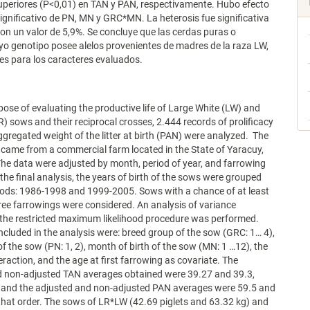
uperiores (P<0,01) en TAN y PAN, respectivamente. Hubo efecto
significativo de PN, MN y GRC*MN. La heterosis fue significativa
on un valor de 5,9%. Se concluye que las cerdas puras o
o genotipo posee alelos provenientes de madres de la raza LW,
es para los caracteres evaluados.
pose of evaluating the productive life of Large White (LW) and
) sows and their reciprocal crosses, 2.444 records of prolificacy
gregated weight of the litter at birth (PAN) were analyzed. The
came from a commercial farm located in the State of Yaracuy,
he data were adjusted by month, period of year, and farrowing
the final analysis, the years of birth of the sows were grouped
iods: 1986-1998 and 1999-2005. Sows with a chance of at least
hree farrowings were considered. An analysis of variance
the restricted maximum likelihood procedure was performed.
included in the analysis were: breed group of the sow (GRC: 1… 4),
of the sow (PN: 1, 2), month of birth of the sow (MN: 1 …12), the
action, and the age at first farrowing as covariate. The
d non-adjusted TAN averages obtained were 39.27 and 39.3,
; and the adjusted and non-adjusted PAN averages were 59.5 and
 that order. The sows of LR*LW (42.69 piglets and 63.32 kg) and