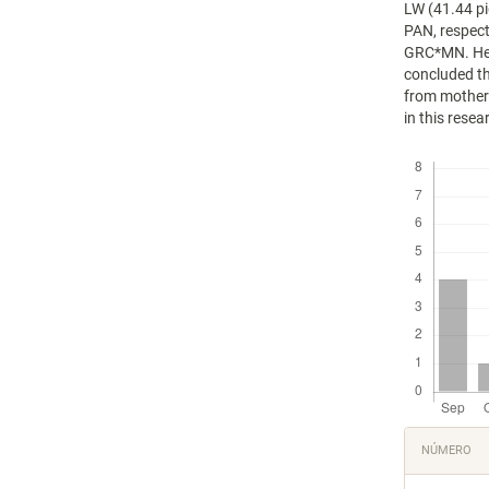
LW (41.44 pi
PAN, respecti
GRC*MN. Hete
concluded th
from mothers
in this resea
Descargas
Detal
NÚMERO
del