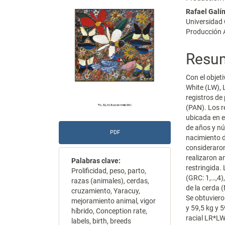
del
del
Rafael Galí
Universidad
artículo
artícu
Producción 
Resu
Con el objet
White (LW), 
registros de
(PAN). Los r
ubicada en e
de años y nú
PDF
nacimiento d
consideraron
realizaron a
Palabras clave:
restringida. 
Prolificidad, peso, parto,
(GRC: 1,…,4)
razas (animales), cerdas,
de la cerda 
cruzamiento, Yaracuy,
Se obtuviero
mejoramiento animal, vigor
y 59,5 kg y 
híbrido, Conception rate,
racial LR*LW
labels, birth, breeds