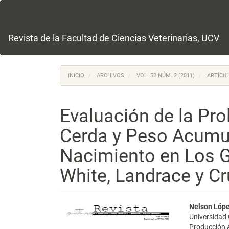
Navegación
principal
Contenido
principal
Revista de la Facultad de Ciencias Veterinarias, UCV
Barra
lateral
INICIO
ARCHIVOS
VOL. 52 NÚM. 2 (2011)
ARTÍCUL
Evaluación de la Pro
Cerda y Peso Acumu
Nacimiento en Los G
White, Landrace y C
Barra
Conte
Nelson Lóp
Universidad
lateral
princi
Producción 