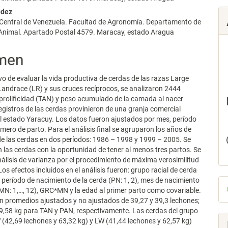
ndez
 Central de Venezuela. Facultad de Agronomía. Departamento de
lo
Animal. Apartado Postal 4579. Maracay, estado Aragua
men
ivo de evaluar la vida productiva de cerdas de las razas Large
Landrace (LR) y sus cruces recíprocos, se analizaron 2444
 prolificidad (TAN) y peso acumulado de la camada al nacer
egistros de las cerdas provinieron de una granja comercial
l estado Yaracuy. Los datos fueron ajustados por mes, período
mero de parto. Para el análisis final se agruparon los años de
e las cerdas en dos períodos: 1986 – 1998 y 1999 – 2005. Se
 las cerdas con la oportunidad de tener al menos tres partos. Se
nálisis de varianza por el procedimiento de máxima verosimilitud
Los efectos incluidos en el análisis fueron: grupo racial de cerda
D
, período de nacimiento de la cerda (PN: 1, 2), mes de nacimiento
(MN: 1,…, 12), GRC*MN y la edad al primer parto como covariable.
p
n promedios ajustados y no ajustados de 39,27 y 39,3 lechones;
59,58 kg para TAN y PAN, respectivamente. Las cerdas del grupo
 (42,69 lechones y 63,32 kg) y LW (41,44 lechones y 62,57 kg)