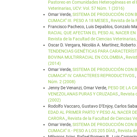
Pastoreo en Comunidades Heterogéneas en el 
Veterinarias, UCV: Vol. 57 Núm. 1 (2016)
Omar Verde,
SISTEMA DE PRODUCCIÓN CON B
CUMACA” III. PESO A 18 MESES
,
Revista de la
Francisco Pacheco, Luis Depablos, Gonzalo Mar
RACIAL QUE AFECTAN EL PESO AL NACER E
Revista de la Facultad de Ciencias Veterinarias
Oscar D. Vergara, Nicolás A. Martínez, Robert
TENDENCIAS GENÉTICAS PARA CARACTERÍST
BOVINA MULTIRRACIAL EN COLOMBIA
,
Revist
(2014)
Omar Verde,
SISTEMA DE PRODUCCIÓN CON B
CUMACA” IV. CARACTERES REPRODUCTIVOS
,
Núm. 2 (2008)
Jenny De Venanzi, Omar Verde,
PESO DE LA C
VENEZOLANAS PURAS Y CRUZADAS
,
Revista 
(2002)
Rodolfo Vaccaro, Gustavo D’Enjoy, Carlos Saba
EDAD AL PRIMER PARTO Y PESO AL NACER D
CARORA
,
Revista de la Facultad de Ciencias V
Omar Verde,
SISTEMA DE PRODUCCIÓN CON B
CUMACA” II.- PESO A LOS 205 DÍAS
,
Revista de
Milagros Arias, Rafael Romero B., Luis Camarip