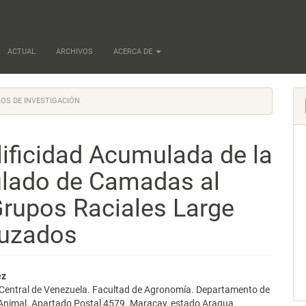
ACTUAL
ARCHIVOS
ACERCA DE
OS DE INVESTIGACIÓN
lificidad Acumulada de la
lado de Camadas al
rupos Raciales Large
ruzados
nido
ez
 Central de Venezuela. Facultad de Agronomía. Departamento de
pal
Animal. Apartado Postal 4579. Maracay, estado Aragua