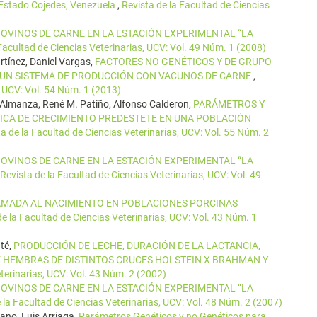
Estado Cojedes, Venezuela
,
Revista de la Facultad de Ciencias
OVINOS DE CARNE EN LA ESTACIÓN EXPERIMENTAL “LA
 Facultad de Ciencias Veterinarias, UCV: Vol. 49 Núm. 1 (2008)
tínez, Daniel Vargas,
FACTORES NO GENÉTICOS Y DE GRUPO
N UN SISTEMA DE PRODUCCIÓN CON VACUNOS DE CARNE
,
, UCV: Vol. 54 Núm. 1 (2013)
o Almanza, René M. Patiño, Alfonso Calderon,
PARÁMETROS Y
ICA DE CRECIMIENTO PREDESTETE EN UNA POBLACIÓN
a de la Facultad de Ciencias Veterinarias, UCV: Vol. 55 Núm. 2
OVINOS DE CARNE EN LA ESTACIÓN EXPERIMENTAL “LA
Revista de la Facultad de Ciencias Veterinarias, UCV: Vol. 49
AMADA AL NACIMIENTO EN POBLACIONES PORCINAS
de la Facultad de Ciencias Veterinarias, UCV: Vol. 43 Núm. 1
té,
PRODUCCIÓN DE LECHE, DURACIÓN DE LA LACTANCIA,
E HEMBRAS DE DISTINTOS CRUCES HOLSTEIN X BRAHMAN Y
eterinarias, UCV: Vol. 43 Núm. 2 (2002)
OVINOS DE CARNE EN LA ESTACIÓN EXPERIMENTAL “LA
 la Facultad de Ciencias Veterinarias, UCV: Vol. 48 Núm. 2 (2007)
ano, Luis Arriaga,
Parámetros Genéticos y no Genéticos para