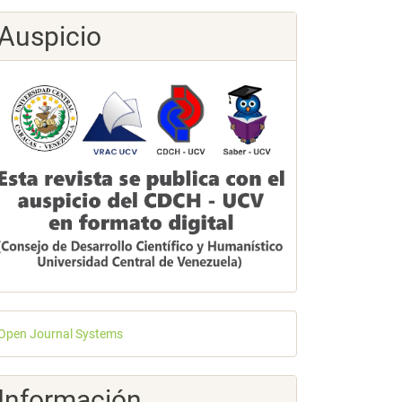
Auspicio
esarrollado
Open Journal Systems
or
Información