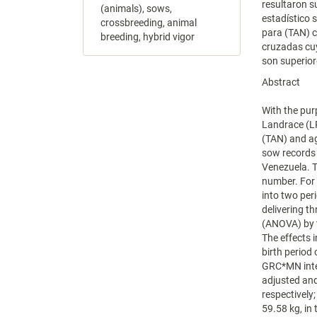
resultaron s
(animals), sows,
estadístico 
crossbreeding, animal
para (TAN) c
breeding, hybrid vigor
cruzadas cuy
son superior
Abstract
With the pur
Landrace (LR
(TAN) and ag
sow records 
Venezuela. T
number. For 
into two per
delivering t
(ANOVA) by 
The effects 
birth period 
GRC*MN inter
adjusted an
respectively
59.58 kg, in