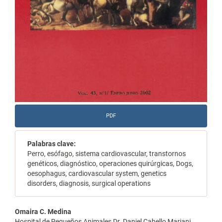
PDF
Palabras clave:
Perro, esófago, sistema cardiovascular, transtornos
genéticos, diagnóstico, operaciones quirúrgicas, Dogs,
oesophagus, cardiovascular system, genetics
disorders, diagnosis, surgical operations
Contenido
Omaira C. Medina
Hospital de Pequeños Animales Dr. Daniel Cabello Mariani,