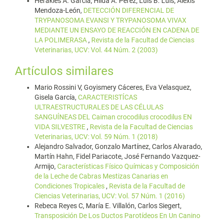
Herakles A. García, Hilda A. Pérez, Luis B. Luis, Alexis
Mendoza-León,
DETECCIÓN DIFERENCIAL DE
TRYPANOSOMA EVANSI Y TRYPANOSOMA VIVAX
MEDIANTE UN ENSAYO DE REACCIÓN EN CADENA DE
LA POLIMERASA
,
Revista de la Facultad de Ciencias
Veterinarias, UCV: Vol. 44 Núm. 2 (2003)
Artículos similares
Mario Rossini V, Goyismery Cáceres, Eva Velasquez,
Gisela García,
CARACTERISTÍCAS
ULTRAESTRUCTURALES DE LAS CÉLULAS
SANGUÍNEAS DEL Caiman crocodilus crocodilus EN
VIDA SILVESTRE
,
Revista de la Facultad de Ciencias
Veterinarias, UCV: Vol. 59 Núm. 1 (2018)
Alejandro Salvador, Gonzalo Martínez, Carlos Alvarado,
Martín Hahn, Fidel Pariacote, José Fernando Vazquez-
Armijo,
Características Físico Químicas y Composición
de la Leche de Cabras Mestizas Canarias en
Condiciones Tropicales
,
Revista de la Facultad de
Ciencias Veterinarias, UCV: Vol. 57 Núm. 1 (2016)
Rebeca Reyes C, María E. Villalón, Carlos Siegert,
Transposición De Los Ductos Parotídeos En Un Canino