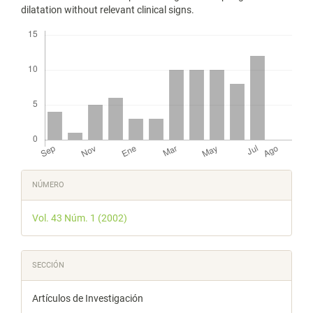
dilatation without relevant clinical signs.
Descargas
Detalles
NÚMERO
del
Vol. 43 Núm. 1 (2002)
artículo
SECCIÓN
Artículos de Investigación