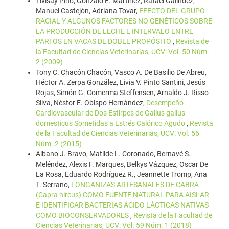
Tivisay Pino, Gonzalo E. Martínez, Rafael Galíndez,
Manuel Castejón, Adriana Tovar,
EFECTO DEL GRUPO
RACIAL Y ALGUNOS FACTORES NO GENÉTICOS SOBRE
LA PRODUCCIÓN DE LECHE E INTERVALO ENTRE
PARTOS EN VACAS DE DOBLE PROPÓSITO
,
Revista de
la Facultad de Ciencias Veterinarias, UCV: Vol. 50 Núm.
2 (2009)
Tony C. Chacón Chacón, Vasco A. De Basilio De Abreu,
Héctor A. Zerpa González, Livia V. Pinto Santini, Jesús
Rojas, Simón G. Comerma Steffensen, Arnaldo J. Risso
Silva, Néstor E. Obispo Hernández,
Desempeño
Cardiovascular de Dos Estirpes de Gallus gallus
domesticus Sometidas a Estrés Calórico Agudo
,
Revista
de la Facultad de Ciencias Veterinarias, UCV: Vol. 56
Núm. 2 (2015)
Albano J. Bravo, Matilde L. Coronado, Bernavé S.
Meléndez, Alexis F. Marques, Belkys Vázquez, Oscar De
La Rosa, Eduardo Rodríguez R., Jeannette Tromp, Ana
T. Serrano,
LONGANIZAS ARTESANALES DE CABRA
(Capra hircus) COMO FUENTE NATURAL PARA AISLAR
E IDENTIFICAR BACTERIAS ÁCIDO LÁCTICAS NATIVAS
COMO BIOCONSERVADORES
,
Revista de la Facultad de
Ciencias Veterinarias, UCV: Vol. 59 Núm. 1 (2018)