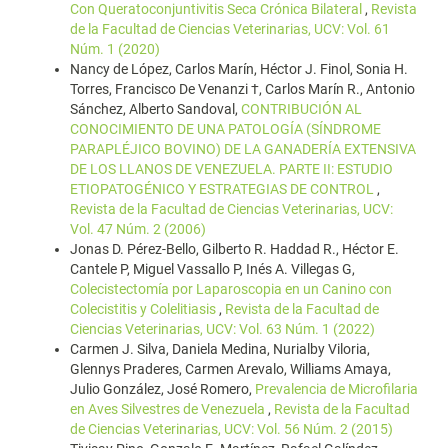
Con Queratoconjuntivitis Seca Crónica Bilateral
,
Revista
de la Facultad de Ciencias Veterinarias, UCV: Vol. 61
Núm. 1 (2020)
Nancy de López, Carlos Marín, Héctor J. Finol, Sonia H.
Torres, Francisco De Venanzi †, Carlos Marín R., Antonio
Sánchez, Alberto Sandoval,
CONTRIBUCIÓN AL
CONOCIMIENTO DE UNA PATOLOGÍA (SÍNDROME
PARAPLÉJICO BOVINO) DE LA GANADERÍA EXTENSIVA
DE LOS LLANOS DE VENEZUELA. PARTE II: ESTUDIO
ETIOPATOGÉNICO Y ESTRATEGIAS DE CONTROL
,
Revista de la Facultad de Ciencias Veterinarias, UCV:
Vol. 47 Núm. 2 (2006)
Jonas D. Pérez-Bello, Gilberto R. Haddad R., Héctor E.
Cantele P, Miguel Vassallo P, Inés A. Villegas G,
Colecistectomía por Laparoscopia en un Canino con
Colecistitis y Colelitiasis
,
Revista de la Facultad de
Ciencias Veterinarias, UCV: Vol. 63 Núm. 1 (2022)
Carmen J. Silva, Daniela Medina, Nurialby Viloria,
Glennys Praderes, Carmen Arevalo, Williams Amaya,
Julio González, José Romero,
Prevalencia de Microfilaria
en Aves Silvestres de Venezuela
,
Revista de la Facultad
de Ciencias Veterinarias, UCV: Vol. 56 Núm. 2 (2015)