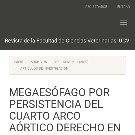
Navegación
REGISTRARSE
ENTRAR
principal
Contenido
principal
Toggl
Barra
navig
lateral
Revista de la Facultad de Ciencias Veterinarias, UCV
INICIO
ARCHIVOS
VOL. 43 NÚM. 1 (2002)
ARTÍCULOS DE INVESTIGACIÓN
MEGAESÓFAGO POR
PERSISTENCIA DEL
CUARTO ARCO
AÓRTICO DERECHO EN