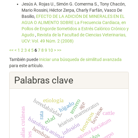
Jesús A. Rojas U., Simón G. Comerma S., Tony Chacón,
Mario Rossini, Héctor Zerpa, Charly Farfán, Vasco De
Basilio,
EFECTO DE LA ADICIÓN DE MINERALES EN EL
AGUA O ALIMENTO SOBRE La Frecuencia Cardiaca, en
Pollos de Engorde Sometidos a Estrés Calórico Crónico y
Agudo
,
Revista de la Facultad de Ciencias Veterinarias,
UCV: Vol. 49 Núm. 2 (2008)
<<
<
1
2
3
4
5
6
7
8
9
10
>
>>
También puede
Iniciar una búsqueda de similitud avanzada
para este artículo.
Palabras clave
etiología
heredabilidad
ternero
hígado
leiarius marmoratus
age
bovinae
anomalías cutáneas
cattle
fenotipos
rata
edad
histologia animal
pseudoplatystoma fasciatum
infusión
hembras