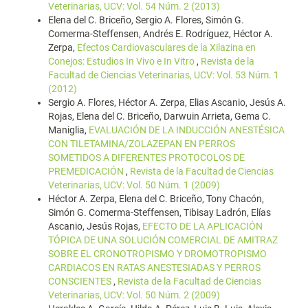
Veterinarias, UCV: Vol. 54 Núm. 2 (2013)
Elena del C. Briceño, Sergio A. Flores, Simón G.
Comerma-Steffensen, Andrés E. Rodríguez, Héctor A.
Zerpa,
Efectos Cardiovasculares de la Xilazina en
Conejos: Estudios In Vivo e In Vitro
,
Revista de la
Facultad de Ciencias Veterinarias, UCV: Vol. 53 Núm. 1
(2012)
Sergio A. Flores, Héctor A. Zerpa, Elias Ascanio, Jesús A.
Rojas, Elena del C. Briceño, Darwuin Arrieta, Gema C.
Maniglia,
EVALUACIÓN DE LA INDUCCIÓN ANESTÉSICA
CON TILETAMINA/ZOLAZEPAN EN PERROS
SOMETIDOS A DIFERENTES PROTOCOLOS DE
PREMEDICACIÓN
,
Revista de la Facultad de Ciencias
Veterinarias, UCV: Vol. 50 Núm. 1 (2009)
Héctor A. Zerpa, Elena del C. Briceño, Tony Chacón,
Simón G. Comerma-Steffensen, Tibisay Ladrón, Elías
Ascanio, Jesús Rojas,
EFECTO DE LA APLICACIÓN
TÓPICA DE UNA SOLUCIÓN COMERCIAL DE AMITRAZ
SOBRE EL CRONOTROPISMO Y DROMOTROPISMO
CARDIACOS EN RATAS ANESTESIADAS Y PERROS
CONSCIENTES
,
Revista de la Facultad de Ciencias
Veterinarias, UCV: Vol. 50 Núm. 2 (2009)