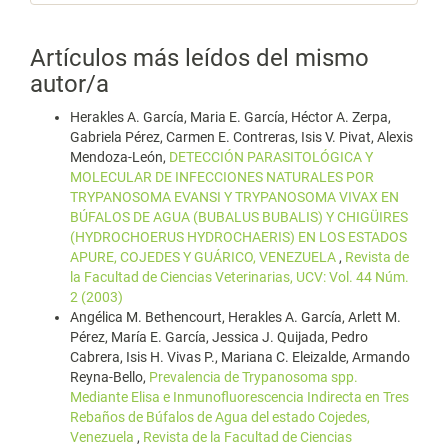
Artículos más leídos del mismo
autor/a
Herakles A. García, Maria E. García, Héctor A. Zerpa,
Gabriela Pérez, Carmen E. Contreras, Isis V. Pivat, Alexis
Mendoza-León,
DETECCIÓN PARASITOLÓGICA Y
MOLECULAR DE INFECCIONES NATURALES POR
TRYPANOSOMA EVANSI Y TRYPANOSOMA VIVAX EN
BÚFALOS DE AGUA (BUBALUS BUBALIS) Y CHIGÜIRES
(HYDROCHOERUS HYDROCHAERIS) EN LOS ESTADOS
APURE, COJEDES Y GUÁRICO, VENEZUELA
,
Revista de
la Facultad de Ciencias Veterinarias, UCV: Vol. 44 Núm.
2 (2003)
Angélica M. Bethencourt, Herakles A. García, Arlett M.
Pérez, María E. García, Jessica J. Quijada, Pedro
Cabrera, Isis H. Vivas P., Mariana C. Eleizalde, Armando
Reyna-Bello,
Prevalencia de Trypanosoma spp.
Mediante Elisa e Inmunofluorescencia Indirecta en Tres
Rebaños de Búfalos de Agua del estado Cojedes,
Venezuela
,
Revista de la Facultad de Ciencias