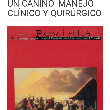
UN CANINO. MANEJO
CLÍNICO Y QUIRÚRGICO
Barra
lateral
del
artículo