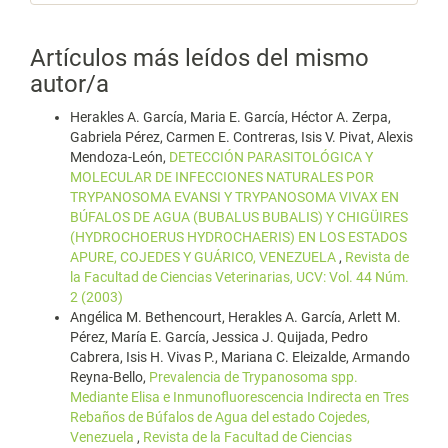
Artículos más leídos del mismo
autor/a
Herakles A. García, Maria E. García, Héctor A. Zerpa,
Gabriela Pérez, Carmen E. Contreras, Isis V. Pivat, Alexis
Mendoza-León,
DETECCIÓN PARASITOLÓGICA Y
MOLECULAR DE INFECCIONES NATURALES POR
TRYPANOSOMA EVANSI Y TRYPANOSOMA VIVAX EN
BÚFALOS DE AGUA (BUBALUS BUBALIS) Y CHIGÜIRES
(HYDROCHOERUS HYDROCHAERIS) EN LOS ESTADOS
APURE, COJEDES Y GUÁRICO, VENEZUELA
,
Revista de
la Facultad de Ciencias Veterinarias, UCV: Vol. 44 Núm.
2 (2003)
Angélica M. Bethencourt, Herakles A. García, Arlett M.
Pérez, María E. García, Jessica J. Quijada, Pedro
Cabrera, Isis H. Vivas P., Mariana C. Eleizalde, Armando
Reyna-Bello,
Prevalencia de Trypanosoma spp.
Mediante Elisa e Inmunofluorescencia Indirecta en Tres
Rebaños de Búfalos de Agua del estado Cojedes,
Venezuela
,
Revista de la Facultad de Ciencias