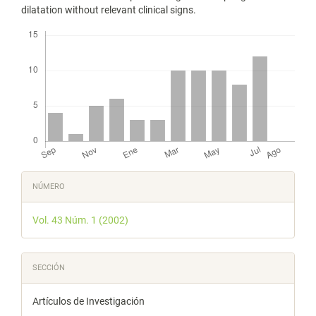
dilatation without relevant clinical signs.
Descargas
Detalles
NÚMERO
del
Vol. 43 Núm. 1 (2002)
artículo
SECCIÓN
Artículos de Investigación