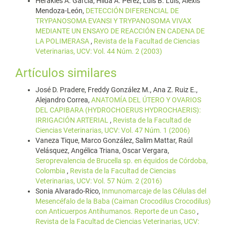
Herakles A. García, Hilda A. Pérez, Luis B. Luis, Alexis
Mendoza-León,
DETECCIÓN DIFERENCIAL DE
TRYPANOSOMA EVANSI Y TRYPANOSOMA VIVAX
MEDIANTE UN ENSAYO DE REACCIÓN EN CADENA DE
LA POLIMERASA
,
Revista de la Facultad de Ciencias
Veterinarias, UCV: Vol. 44 Núm. 2 (2003)
Artículos similares
José D. Pradere, Freddy González M., Ana Z. Ruiz E.,
Alejandro Correa,
ANATOMÍA DEL ÚTERO Y OVARIOS
DEL CAPIBARA (HYDROCHOERUS HYDROCHAERIS):
IRRIGACIÓN ARTERIAL
,
Revista de la Facultad de
Ciencias Veterinarias, UCV: Vol. 47 Núm. 1 (2006)
Vaneza Tique, Marco González, Salim Mattar, Raúl
Velásquez, Angélica Triana, Oscar Vergara,
Seroprevalencia de Brucella sp. en équidos de Córdoba,
Colombia
,
Revista de la Facultad de Ciencias
Veterinarias, UCV: Vol. 57 Núm. 2 (2016)
Sonia Alvarado-Rico,
Inmunomarcaje de las Células del
Mesencéfalo de la Baba (Caiman Crocodilus Crocodilus)
con Anticuerpos Antihumanos. Reporte de un Caso
,
Revista de la Facultad de Ciencias Veterinarias, UCV: