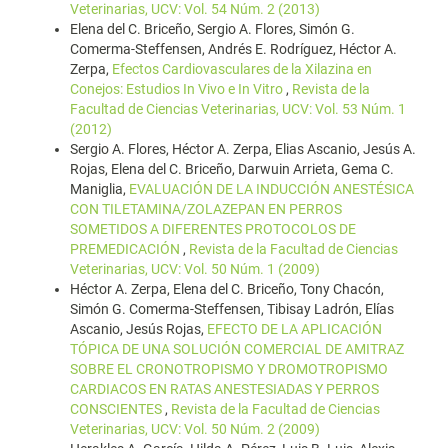
Veterinarias, UCV: Vol. 54 Núm. 2 (2013)
Elena del C. Briceño, Sergio A. Flores, Simón G.
Comerma-Steffensen, Andrés E. Rodríguez, Héctor A.
Zerpa,
Efectos Cardiovasculares de la Xilazina en
Conejos: Estudios In Vivo e In Vitro
,
Revista de la
Facultad de Ciencias Veterinarias, UCV: Vol. 53 Núm. 1
(2012)
Sergio A. Flores, Héctor A. Zerpa, Elias Ascanio, Jesús A.
Rojas, Elena del C. Briceño, Darwuin Arrieta, Gema C.
Maniglia,
EVALUACIÓN DE LA INDUCCIÓN ANESTÉSICA
CON TILETAMINA/ZOLAZEPAN EN PERROS
SOMETIDOS A DIFERENTES PROTOCOLOS DE
PREMEDICACIÓN
,
Revista de la Facultad de Ciencias
Veterinarias, UCV: Vol. 50 Núm. 1 (2009)
Héctor A. Zerpa, Elena del C. Briceño, Tony Chacón,
Simón G. Comerma-Steffensen, Tibisay Ladrón, Elías
Ascanio, Jesús Rojas,
EFECTO DE LA APLICACIÓN
TÓPICA DE UNA SOLUCIÓN COMERCIAL DE AMITRAZ
SOBRE EL CRONOTROPISMO Y DROMOTROPISMO
CARDIACOS EN RATAS ANESTESIADAS Y PERROS
CONSCIENTES
,
Revista de la Facultad de Ciencias
Veterinarias, UCV: Vol. 50 Núm. 2 (2009)