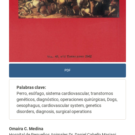
PDF
Palabras clave:
Perro, esófago, sistema cardiovascular, transtornos
genéticos, diagnóstico, operaciones quirúrgicas, Dogs,
oesophagus, cardiovascular system, genetics
disorders, diagnosis, surgical operations
Contenido
Omaira C. Medina
Hospital de Pequeños Animales Dr. Daniel Cabello Mariani,