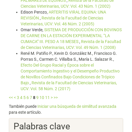
PALMARES DE EQUINOS
,
Revista de la Facultad de
Ciencias Veterinarias, UCV: Vol. 43 Núm. 1 (2002)
Edison Perozo,
ARTERITIS VIRAL EQUINA: UNA
REVISIÓN
,
Revista de la Facultad de Ciencias
Veterinarias, UCV: Vol. 46 Núm. 2 (2005)
Omar Verde,
SISTEMA DE PRODUCCIÓN CON BOVINOS
DE CARNE EN LA ESTACIÓN EXPERIMENTAL “LA
CUMACA” III. PESO A 18 MESES
,
Revista de la Facultad
de Ciencias Veterinarias, UCV: Vol. 49 Núm. 1 (2008)
René M. Patiño P., Kevin D. González M., Francisco G.
Porras S., Carmen C. Villalba S., María L. Salazar R.,
Efecto Del Grupo Racial y Época sobre el
Comportamiento Ingestivo y el Desempeño Productivo
de Novillos Confinados Bajo Condiciones de Trópico
Bajo
,
Revista de la Facultad de Ciencias Veterinarias,
UCV: Vol. 58 Núm. 2 (2017)
<<
<
3
4
5
6
7
8
9
10
11
>
>>
También puede
Iniciar una búsqueda de similitud avanzada
para este artículo.
Palabras clave