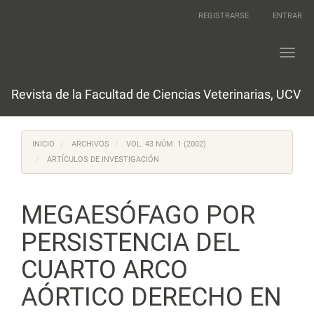
Navegación
REGISTRARSE
ENTRAR
principal
Contenido
principal
Toggl
Barra
navig
lateral
Revista de la Facultad de Ciencias Veterinarias, UCV
INICIO
ARCHIVOS
VOL. 43 NÚM. 1 (2002)
ARTÍCULOS DE INVESTIGACIÓN
MEGAESÓFAGO POR
PERSISTENCIA DEL
CUARTO ARCO
AÓRTICO DERECHO EN