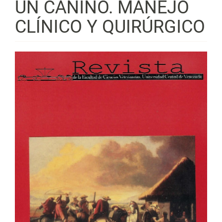
UN CANINO. MANEJO
CLÍNICO Y QUIRÚRGICO
Barra
lateral
del
artículo