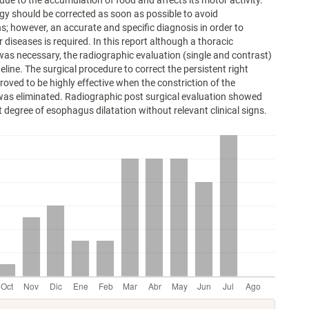
 due to the accumulation of food and affects its motor activity.
gy should be corrected as soon as possible to avoid
s; however, an accurate and specific diagnosis in order to
 diseases is required. In this report although a thoracic
was necessary, the radiographic evaluation (single and contrast)
eline. The surgical procedure to correct the persistent right
proved to be highly effective when the constriction of the
as eliminated. Radiographic post surgical evaluation showed
 degree of esophagus dilatation without relevant clinical signs.