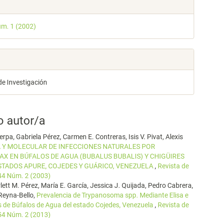
les
úm. 1 (2002)
lo
de Investigación
o autor/a
erpa, Gabriela Pérez, Carmen E. Contreras, Isis V. Pivat, Alexis
 Y MOLECULAR DE INFECCIONES NATURALES POR
X EN BÚFALOS DE AGUA (BUBALUS BUBALIS) Y CHIGÜIRES
TADOS APURE, COJEDES Y GUÁRICO, VENEZUELA
,
Revista de
 44 Núm. 2 (2003)
lett M. Pérez, María E. García, Jessica J. Quijada, Pedro Cabrera,
 Reyna-Bello,
Prevalencia de Trypanosoma spp. Mediante Elisa e
s de Búfalos de Agua del estado Cojedes, Venezuela
,
Revista de
 54 Núm. 2 (2013)