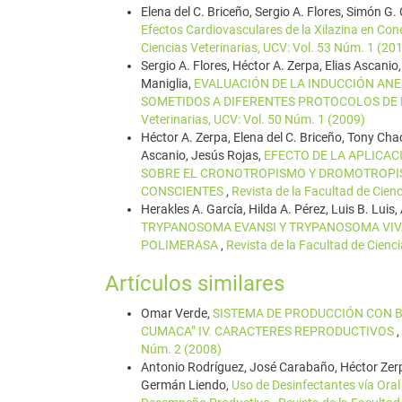
Elena del C. Briceño, Sergio A. Flores, Simón 
Efectos Cardiovasculares de la Xilazina en Cone
Ciencias Veterinarias, UCV: Vol. 53 Núm. 1 (20
Sergio A. Flores, Héctor A. Zerpa, Elias Ascanio
Maniglia,
EVALUACIÓN DE LA INDUCCIÓN AN
SOMETIDOS A DIFERENTES PROTOCOLOS DE
Veterinarias, UCV: Vol. 50 Núm. 1 (2009)
Héctor A. Zerpa, Elena del C. Briceño, Tony Ch
Ascanio, Jesús Rojas,
EFECTO DE LA APLICAC
SOBRE EL CRONOTROPISMO Y DROMOTROPIS
CONSCIENTES
,
Revista de la Facultad de Cien
Herakles A. García, Hilda A. Pérez, Luis B. Lui
TRYPANOSOMA EVANSI Y TRYPANOSOMA VIVA
POLIMERASA
,
Revista de la Facultad de Cienc
Artículos similares
Omar Verde,
SISTEMA DE PRODUCCIÓN CON B
CUMACA” IV. CARACTERES REPRODUCTIVOS
,
Núm. 2 (2008)
Antonio Rodríguez, José Carabaño, Héctor Zer
Germán Liendo,
Uso de Desinfectantes vía Oral