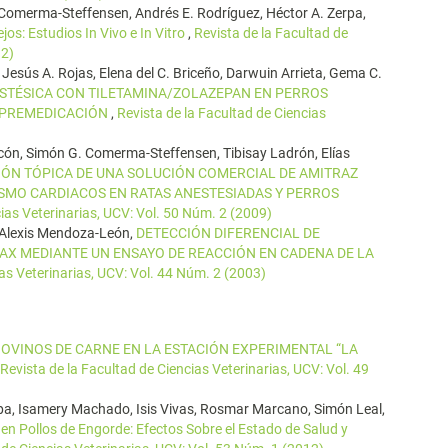
G. Comerma-Steffensen, Andrés E. Rodríguez, Héctor A. Zerpa,
jos: Estudios In Vivo e In Vitro
,
Revista de la Facultad de
12)
, Jesús A. Rojas, Elena del C. Briceño, Darwuin Arrieta, Gema C.
ESTÉSICA CON TILETAMINA/ZOLAZEPAN EN PERROS
 PREMEDICACIÓN
,
Revista de la Facultad de Ciencias
acón, Simón G. Comerma-Steffensen, Tibisay Ladrón, Elías
IÓN TÓPICA DE UNA SOLUCIÓN COMERCIAL DE AMITRAZ
MO CARDIACOS EN RATAS ANESTESIADAS Y PERROS
cias Veterinarias, UCV: Vol. 50 Núm. 2 (2009)
s, Alexis Mendoza-León,
DETECCIÓN DIFERENCIAL DE
X MEDIANTE UN ENSAYO DE REACCIÓN EN CADENA DE LA
ias Veterinarias, UCV: Vol. 44 Núm. 2 (2003)
OVINOS DE CARNE EN LA ESTACIÓN EXPERIMENTAL “LA
Revista de la Facultad de Ciencias Veterinarias, UCV: Vol. 49
pa, Isamery Machado, Isis Vivas, Rosmar Marcano, Simón Leal,
 en Pollos de Engorde: Efectos Sobre el Estado de Salud y