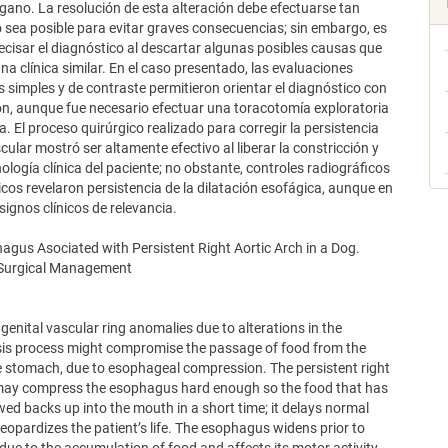
rgano. La resolución de esta alteración debe efectuarse tan
sea posible para evitar graves consecuencias; sin embargo, es
ecisar el diagnóstico al descartar algunas posibles causas que
na clínica similar. En el caso presentado, las evaluaciones
s simples y de contraste permitieron orientar el diagnóstico con
ón, aunque fue necesario efectuar una toracotomía exploratoria
a. El proceso quirúrgico realizado para corregir la persistencia
scular mostró ser altamente efectivo al liberar la constricción y
gnología clínica del paciente; no obstante, controles radiográficos
icos revelaron persistencia de la dilatación esofágica, aunque en
signos clínicos de relevancia.
us Asociated with Persistent Right Aortic Arch in a Dog.
d Surgical Management
genital vascular ring anomalies due to alterations in the
is process might compromise the passage of food from the
 stomach, due to esophageal compression. The persistent right
 may compress the esophagus hard enough so the food that has
ed backs up into the mouth in a short time; it delays normal
eopardizes the patient’s life. The esophagus widens prior to