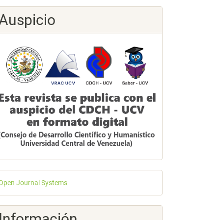
Auspicio
esarrollado
Open Journal Systems
or
Información