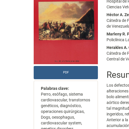
Hospital de 
artículo
artícu
Ciencias Vet
Héctor A. Z
Cátedra de F
de Venezuel
Marleny R. 
Policlínica
Herakles A.
Cátedra de P
Central de 
Resu
PDF
Los defectos
Palabras clave:
alteraciones
Perro, esófago, sistema
bolo aliment
cardiovascular, transtornos
aórtico der
genéticos, diagnóstico,
tal magnitud
operaciones quirúrgicas,
ingeridos, r
Dogs, oesophagus,
Anterior a l
cardiovascular system,
acumulación 
genetics disorders,