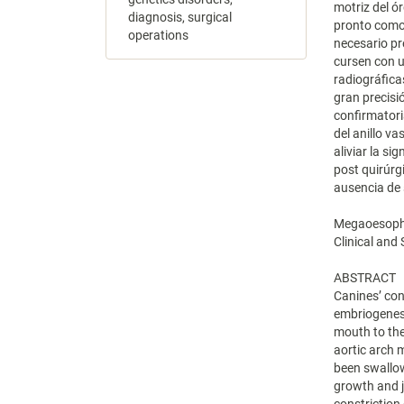
motriz del ó
diagnosis, surgical
pronto como 
operations
necesario pr
cursen con u
radiográfica
gran precisi
confirmatori
del anillo va
aliviar la si
post quirúrg
ausencia de 
Megaoesophag
Clinical an
ABSTRACT
Canines’ con
embriogenes
mouth to the
aortic arch
been swallow
growth and j