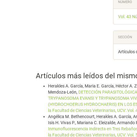
Detal
NÚMERO
del
Vol. 43 N
artícu
SECCIÓN
Artículos 
Artículos más leídos del mism
Herakles A. García, Maria E. García, Héctor A. Z
Mendoza-León,
DETECCIÓN PARASITOLÓGICA
TRYPANOSOMA EVANSI Y TRYPANOSOMA VIVA
(HYDROCHOERUS HYDROCHAERIS) EN LOS ES
la Facultad de Ciencias Veterinarias, UCV: Vol.
Angélica M. Bethencourt, Herakles A. García, Ar
Isis H. Vivas P., Mariana C. Eleizalde, Armando
Inmunofluorescencia Indirecta en Tres Rebaño
la Facultad de Ciencias Veterinarias, UCV: Vol.