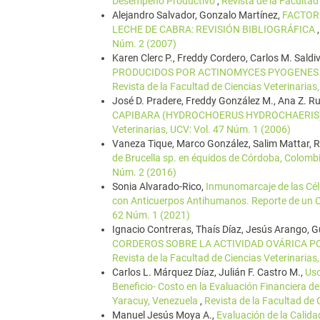
Desempeño Productivo
,
Revista de la Facultad
Alejandro Salvador, Gonzalo Martínez,
FACTOR
LECHE DE CABRA: REVISIÓN BIBLIOGRÁFICA
Núm. 2 (2007)
Karen Clerc P., Freddy Cordero, Carlos M. Saldiv
PRODUCIDOS POR ACTINOMYCES PYOGENES
Revista de la Facultad de Ciencias Veterinarias
José D. Pradere, Freddy González M., Ana Z. Rui
CAPIBARA (HYDROCHOERUS HYDROCHAERIS):
Veterinarias, UCV: Vol. 47 Núm. 1 (2006)
Vaneza Tique, Marco González, Salim Mattar, R
de Brucella sp. en équidos de Córdoba, Colomb
Núm. 2 (2016)
Sonia Alvarado-Rico,
Inmunomarcaje de las Cél
con Anticuerpos Antihumanos. Reporte de un
62 Núm. 1 (2021)
Ignacio Contreras, Thaís Díaz, Jesús Arango, 
CORDEROS SOBRE LA ACTIVIDAD OVÁRICA P
Revista de la Facultad de Ciencias Veterinarias
Carlos L. Márquez Díaz, Julián F. Castro M.,
Uso
Beneficio- Costo en la Evaluación Financiera d
Yaracuy, Venezuela
,
Revista de la Facultad de 
Manuel Jesús Moya A.,
Evaluación de la Calida