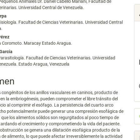
Pequeños Animales Dr. Daniel Cabello Mariani, Facultad de
lo
erinarias. Universidad Central de Venezuela.
erpa
isiología. Facultad de Ciencias Veterinarias. Universidad Central
a.
Pérez
 La Coromoto. Maracay Estado Aragua.
 García
arasitología. Facultad de Ciencias Veterinarias. Universidad
Venezuela. Estado Aragua, Venezuela
men
 congénitos de los anillos vasculares en caninos, producto de
 en la embriogénesis, pueden comprometer el libre tránsito del
icio al comprimir el esófago. La persistencia del cuarto arco
D
echo potencialmente puede generar una compresión esofágica de
 que los alimentos sólidos son regurgitados al poco tiempo de
p
etardando el crecimiento y comprometiendo la vida del paciente.
a obstrucción se genera una dilatación esofágica producto de la
de alimento, lo que puede afectar irreversiblemente la actividad