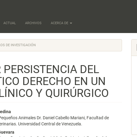
ACTUAL
ARCHIVOS
ACERCA DE
OS DE INVESTIGACIÓN
PERSISTENCIA DEL
ICO DERECHO EN UN
LÍNICO Y QUIRÚRGICO
nido
Medina
Pequeños Animales Dr. Daniel Cabello Mariani, Facultad de
pal
erinarias. Universidad Central de Venezuela.
Guevara