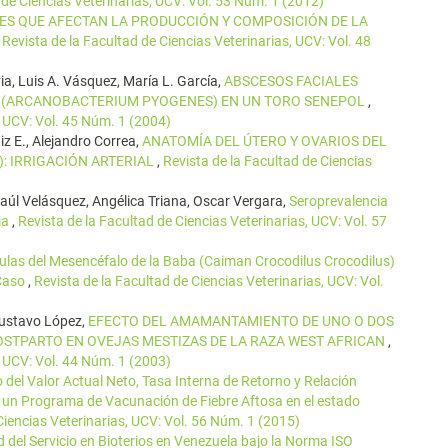
 de Ciencias Veterinarias, UCV: Vol. 53 Núm. 1 (2012)
ES QUE AFECTAN LA PRODUCCIÓN Y COMPOSICIÓN DE LA
,
Revista de la Facultad de Ciencias Veterinarias, UCV: Vol. 48
ia, Luis A. Vásquez, María L. García,
ABSCESOS FACIALES
 (ARCANOBACTERIUM PYOGENES) EN UN TORO SENEPOL
,
, UCV: Vol. 45 Núm. 1 (2004)
z E., Alejandro Correa,
ANATOMÍA DEL ÚTERO Y OVARIOS DEL
 IRRIGACIÓN ARTERIAL
,
Revista de la Facultad de Ciencias
aúl Velásquez, Angélica Triana, Oscar Vergara,
Seroprevalencia
ia
,
Revista de la Facultad de Ciencias Veterinarias, UCV: Vol. 57
ulas del Mesencéfalo de la Baba (Caiman Crocodilus Crocodilus)
 Caso
,
Revista de la Facultad de Ciencias Veterinarias, UCV: Vol.
Gustavo López,
EFECTO DEL AMAMANTAMIENTO DE UNO O DOS
OSTPARTO EN OVEJAS MESTIZAS DE LA RAZA WEST AFRICAN
,
, UCV: Vol. 44 Núm. 1 (2003)
 del Valor Actual Neto, Tasa Interna de Retorno y Relación
e un Programa de Vacunación de Fiebre Aftosa en el estado
Ciencias Veterinarias, UCV: Vol. 56 Núm. 1 (2015)
d del Servicio en Bioterios en Venezuela bajo la Norma ISO