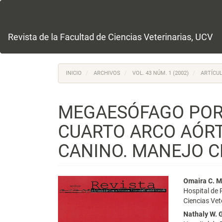
Navegación
principal
Contenido
principal
Revista de la Facultad de Ciencias Veterinarias, UCV
Barra
lateral
INICIO
ARCHIVOS
VOL. 43 NÚM. 1 (2002)
ARTÍCUL
MEGAESÓFAGO POR 
CUARTO ARCO AÓRT
CANINO. MANEJO C
Barra
Conte
Omaira C. 
Hospital de 
lateral
princi
Ciencias Vet
del
del
Nathaly W. 