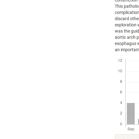
constriction
This patholo
complication
discard other
exploration 
was the guid
aortic arch 
esophagus w
an important
Descargas