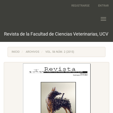
Navegación
REGISTRARSE
ENTRAR
principal
Contenido
principal
Toggl
Barra
navig
lateral
Revista de la Facultad de Ciencias Veterinarias, UCV
INICIO
ARCHIVOS
VOL. 56 NÚM. 2 (2015)