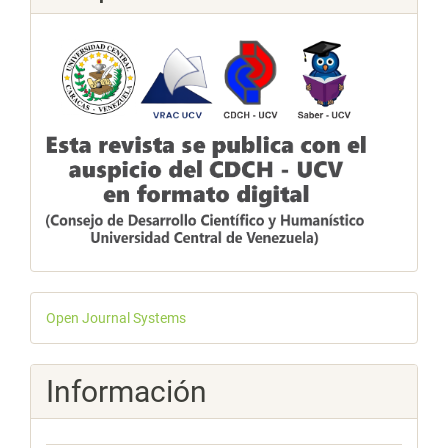
Desarrollado
Open Journal Systems
por
Información