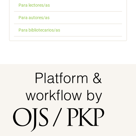
Para lectores/as
Para autores/as
Para bibliotecarios/as