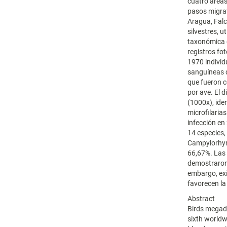
cuatro áreas
pasos migrat
Aragua, Falc
silvestres, u
taxonómica d
registros fo
1970 individ
sanguíneas d
que fueron c
por ave. El 
(1000x), ide
microfilaria
infección en
14 especies,
Campylorhyn
66,67%. Las 
demostraron 
embargo, ex
favorecen la
Abstract
Birds megadi
sixth worldw