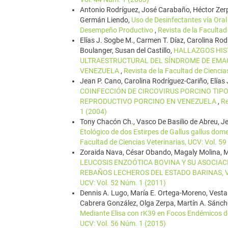
Antonio Rodríguez, José Carabaño, Héctor Zer
Germán Liendo,
Uso de Desinfectantes vía Oral
Desempeño Productivo
,
Revista de la Facultad
Elías J. Sogbe M., Carmen T. Díaz, Carolina Rod
Boulanger, Susan del Castillo,
HALLAZGOS HIST
ULTRAESTRUCTURAL DEL SÍNDROME DE EMAC
VENEZUELA
,
Revista de la Facultad de Ciencia
Jean P. Cano, Carolina Rodríguez-Cariño, Elías 
COINFECCIÓN DE CIRCOVIRUS PORCINO TIPO
REPRODUCTIVO PORCINO EN VENEZUELA
,
Re
1 (2004)
Tony Chacón Ch., Vasco De Basilio de Abreu, Jes
Etológico de dos Estirpes de Gallus gallus do
Facultad de Ciencias Veterinarias, UCV: Vol. 5
Zoraida Nava, César Obando, Magaly Molina, 
LEUCOSIS ENZOÓTICA BOVINA Y SU ASOCIAC
REBAÑOS LECHEROS DEL ESTADO BARINAS,
UCV: Vol. 52 Núm. 1 (2011)
Dennis A. Lugo, María E. Ortega-Moreno, Vestali
Cabrera González, Olga Zerpa, Martín A. Sánch
Mediante Elisa con rK39 en Focos Endémicos 
UCV: Vol. 56 Núm. 1 (2015)