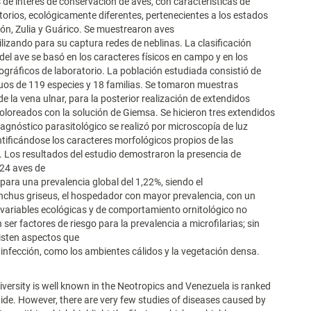
 de interés de conservación de aves, con características de
orios, ecológicamente diferentes, pertenecientes a los estados
ón, Zulia y Guárico. Se muestrearon aves
tilizando para su captura redes de neblinas. La clasificación
el ave se basó en los caracteres físicos en campo y en los
tográficos de laboratorio. La población estudiada consistió de
uos de 119 especies y 18 familias. Se tomaron muestras
e la vena ulnar, para la posterior realización de extendidos
oloreados con la solución de Giemsa. Se hicieron tres extendidos
diagnóstico parasitológico se realizó por microscopía de luz
ntificándose los caracteres morfológicos propios de las
s. Los resultados del estudio demostraron la presencia de
 24 aves de
 para una prevalencia global del 1,22%, siendo el
chus griseus, el hospedador con mayor prevalencia, con un
variables ecológicas y de comportamiento ornitológico no
ser factores de riesgo para la prevalencia a microfilarias; sin
isten aspectos que
 infección, como los ambientes cálidos y la vegetación densa.
versity is well known in the Neotropics and Venezuela is ranked
ide. However, there are very few studies of diseases caused by