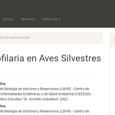
ACTUAL
ARCHIVOS
ACERCA DE
OS DE INVESTIGACIÓN
ilaria en Aves Silvestres
nido
ilva
de Biología de Vectores y Reservorios (LBVR) - Centro de
pal
 Enfermedades Endémicas y de Salud Ambiental (CEEESA) -
 Altos Estudios “Dr. Arnoldo Gabaldon” (IAE).
dina
lo
de Biología de Vectores y Reservorios (LBVR) - Centro de