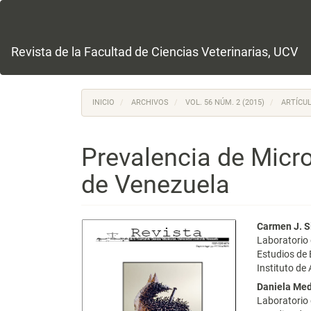
Navegación
principal
Contenido
principal
Revista de la Facultad de Ciencias Veterinarias, UCV
Barra
lateral
INICIO
ARCHIVOS
VOL. 56 NÚM. 2 (2015)
ARTÍCUL
Prevalencia de Microf
de Venezuela
Barra
Conte
Carmen J. S
Laboratorio 
lateral
princi
Estudios de
Instituto de
del
del
Daniela Me
artículo
artícu
Laboratorio 