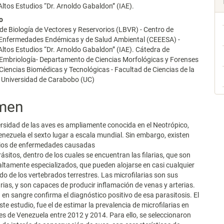
 Altos Estudios “Dr. Arnoldo Gabaldon” (IAE).
o
de Biología de Vectores y Reservorios (LBVR) - Centro de
 Enfermedades Endémicas y de Salud Ambiental (CEEESA) -
 Altos Estudios “Dr. Arnoldo Gabaldon” (IAE). Cátedra de
 Embriología- Departamento de Ciencias Morfológicas y Forenses
 Ciencias Biomédicas y Tecnológicas - Facultad de Ciencias de la
- Universidad de Carabobo (UC)
men
sidad de las aves es ampliamente conocida en el Neotrópico,
ezuela el sexto lugar a escala mundial. Sin embargo, existen
ios de enfermedades causadas
sitos, dentro de los cuales se encuentran las filarias, que son
tamente especializados, que pueden alojarse en casi cualquier
ido de los vertebrados terrestres. Las microfilarias son sus
rias, y son capaces de producir inflamación de venas y arterias.
 en sangre confirma el diagnóstico positivo de esa parasitosis. El
ste estudio, fue el de estimar la prevalencia de microfilarias en
res de Venezuela entre 2012 y 2014. Para ello, se seleccionaron