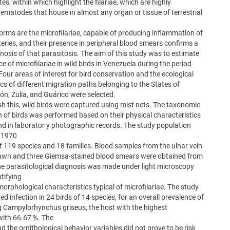
es, within which highlight the filariae, which are highly
nematodes that house in almost any organ or tissue of terrestrial
 forms are the microfilariae, capable of producing inflammation of
teries, and their presence in peripheral blood smears confirms a
gnosis of that parasitosis. The aim of this study was to estimate
e of microfilariae in wild birds in Venezuela during the period
our areas of interest for bird conservation and the ecological
ics of different migration paths belonging to the States of
ón, Zulia, and Guárico were selected.
h this, wild birds were captured using mist nets. The taxonomic
on of birds was performed based on their physical characteristics
 and in laborator y photographic records. The study population
f 1970
of 119 species and 18 families. Blood samples from the ulnar vein
awn and three Giemsa-stained blood smears were obtained from
he parasitological diagnosis was made under light microscopy
ntifying
morphological characteristics typical of microfilariae. The study
d infection in 24 birds of 14 species, for an overall prevalence of
g Campylorhynchus griseus, the host with the highest
with 66.67 %. The
d the ornithological behavior variables did not prove to be risk