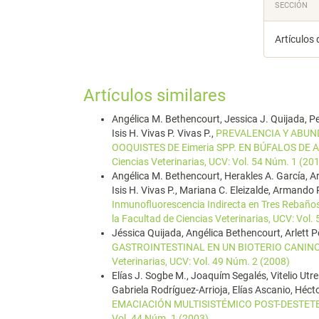
SECCIÓN
Artículos 
Artículos similares
Angélica M. Bethencourt, Jessica J. Quijada, Pe
Isis H. Vivas P. Vivas P.,
PREVALENCIA Y ABUN
OOQUISTES DE Eimeria SPP. EN BÚFALOS D
Ciencias Veterinarias, UCV: Vol. 54 Núm. 1 (20
Angélica M. Bethencourt, Herakles A. García, Ar
Isis H. Vivas P., Mariana C. Eleizalde, Armando
Inmunofluorescencia Indirecta en Tres Rebaño
la Facultad de Ciencias Veterinarias, UCV: Vol.
Jéssica Quijada, Angélica Bethencourt, Arlett Pé
GASTROINTESTINAL EN UN BIOTERIO CANIN
Veterinarias, UCV: Vol. 49 Núm. 2 (2008)
Elías J. Sogbe M., Joaquím Segalés, Vitelio Utr
Gabriela Rodríguez-Arrioja, Elías Ascanio, Héct
EMACIACIÓN MULTISISTÉMICO POST-DESTET
Vol. 44 Núm. 1 (2003)