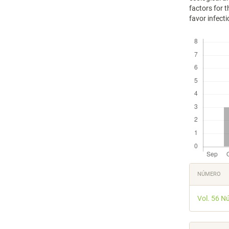
factors for 
favor infect
Descargas
Detal
NÚMERO
del
Vol. 56 N
artícu