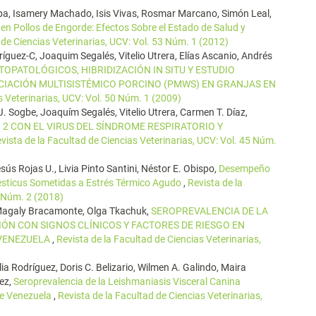
pa, Isamery Machado, Isis Vivas, Rosmar Marcano, Simón Leal,
 en Pollos de Engorde: Efectos Sobre el Estado de Salud y
 de Ciencias Veterinarias, UCV: Vol. 53 Núm. 1 (2012)
ríguez-C, Joaquim Segalés, Vitelio Utrera, Elías Ascanio, Andrés
OPATOLÓGICOS, HIBRIDIZACIÓN IN SITU Y ESTUDIO
IACIÓN MULTISISTÉMICO PORCINO (PMWS) EN GRANJAS EN
s Veterinarias, UCV: Vol. 50 Núm. 1 (2009)
J. Sogbe, Joaquím Segalés, Vitelio Utrera, Carmen T. Díaz,
 2 CON EL VIRUS DEL SÍNDROME RESPIRATORIO Y
vista de la Facultad de Ciencias Veterinarias, UCV: Vol. 45 Núm.
ús Rojas U., Livia Pinto Santini, Néstor E. Obispo,
Desempeño
mesticus Sometidas a Estrés Térmico Agudo
,
Revista de la
9 Núm. 2 (2018)
Magaly Bracamonte, Olga Tkachuk,
SEROPREVALENCIA DE LA
IÓN CON SIGNOS CLÍNICOS Y FACTORES DE RIESGO EN
 VENEZUELA
,
Revista de la Facultad de Ciencias Veterinarias,
a Rodríguez, Doris C. Belizario, Wilmen A. Galindo, Maira
ez,
Seroprevalencia de la Leishmaniasis Visceral Canina
de Venezuela
,
Revista de la Facultad de Ciencias Veterinarias,