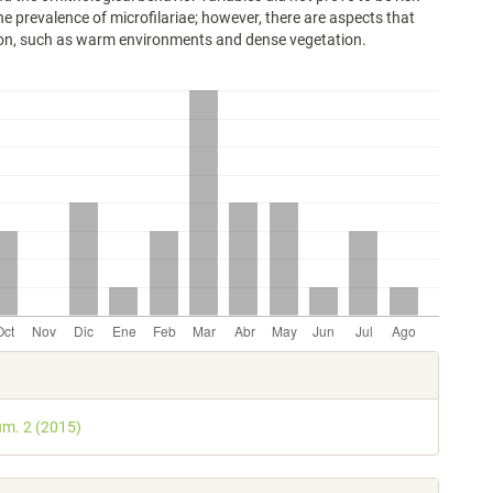
the prevalence of microfilariae; however, there are aspects that
ion, such as warm environments and dense vegetation.
les
úm. 2 (2015)
lo