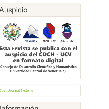
Auspicio
esarrollado
Open Journal Systems
or
Información