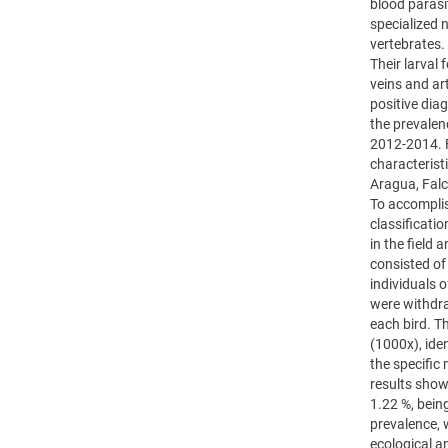
blood parasit
specialized 
vertebrates.
Their larval
veins and ar
positive dia
the prevalenc
2012-2014. F
characterist
Aragua, Falc
To accomplis
classificati
in the field
consisted o
individuals 
were withdr
each bird. T
(1000x), ide
the specific 
results showe
1.22 %, bein
prevalence, 
ecological an