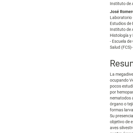
Instituto de
José Romer
Laboratorio 
Estudios de
Instituto de
Histología y
- Escuela de
Salud (FCS)
Resu
La megadiver
ocupando Ven
pocos estud
por hemopará
nematodos al
órgano o tej
formas larva
Su presencia
objetivo de e
aves silvest