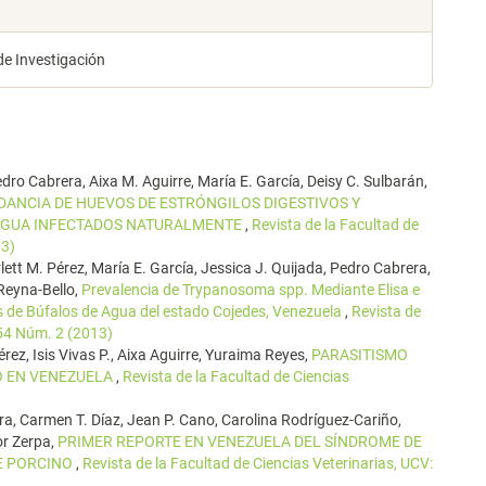
de Investigación
dro Cabrera, Aixa M. Aguirre, María E. García, Deisy C. Sulbarán,
DANCIA DE HUEVOS DE ESTRÓNGILOS DIGESTIVOS Y
E AGUA INFECTADOS NATURALMENTE
,
Revista de la Facultad de
13)
lett M. Pérez, María E. García, Jessica J. Quijada, Pedro Cabrera,
 Reyna-Bello,
Prevalencia de Trypanosoma spp. Mediante Elisa e
s de Búfalos de Agua del estado Cojedes, Venezuela
,
Revista de
 54 Núm. 2 (2013)
rez, Isis Vivas P., Aixa Aguirre, Yuraima Reyes,
PARASITISMO
O EN VENEZUELA
,
Revista de la Facultad de Ciencias
era, Carmen T. Díaz, Jean P. Cano, Carolina Rodríguez-Cariño,
or Zerpa,
PRIMER REPORTE EN VENEZUELA DEL SÍNDROME DE
E PORCINO
,
Revista de la Facultad de Ciencias Veterinarias, UCV: