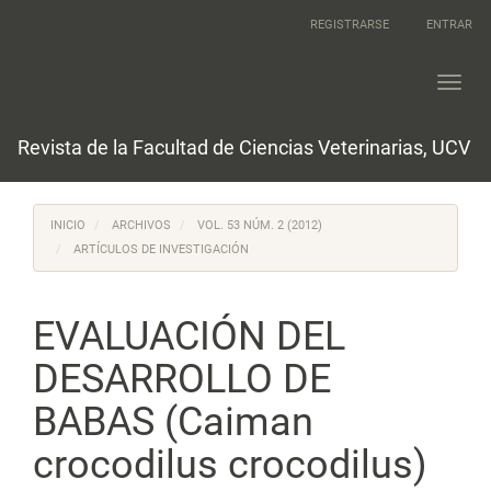
Navegación
REGISTRARSE
ENTRAR
principal
Contenido
principal
Toggl
Barra
navig
lateral
Revista de la Facultad de Ciencias Veterinarias, UCV
INICIO
ARCHIVOS
VOL. 53 NÚM. 2 (2012)
ARTÍCULOS DE INVESTIGACIÓN
EVALUACIÓN DEL
DESARROLLO DE
BABAS (Caiman
crocodilus crocodilus)