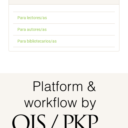
Para lectores/as
Para autores/as
Para bibliotecarios/as