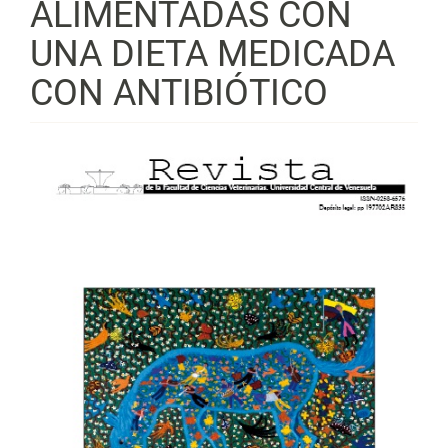
ALIMENTADAS CON
UNA DIETA MEDICADA
CON ANTIBIÓTICO
Barra
lateral
del
artículo