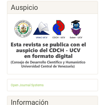
Auspicio
Desarrollado
Open Journal Systems
por
Información