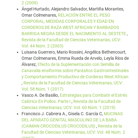
2 (2009)
Ángel Hurtado, Alejandro Salvador, Martiña Morantes,
Omar Colmenares,
RELACIÓN ENTRE EL PESO
CORPORAL, MEDIDAS CORPORALES Y EDAD EN
CORDEROS DE RAZA WEST AFRICAN Y BARBADOS
BARRIGA NEGRA DESDE EL NACIMIENTO AL DESTETE
,
Revista de la Facultad de Ciencias Veterinarias, UCV:
Vol. 44 Núm. 2 (2003)
Luisana Guerrero, Mario Rossini, Angélica Bethencourt,
Omar Colmenares, Emma Rueda de Arvelo, Leyla Ríos de
Álvarez,
Efecto de la Suplementación con Semilla de
Canavalia ensiformis sobre Parásitos Gastrointestinales
y Comportamiento Productivo de Corderas West African
,
Revista de la Facultad de Ciencias Veterinarias, UCV:
Vol. 58 Núm. 1 (2017)
Vasco A. De Basilio,
Estrategias para Combatir el Estrés
Calórico En Pollos. Parte I
,
Revista de la Facultad de
Ciencias Veterinarias, UCV: Vol. 60 Núm. 1 (2019)
Francisco J. Cabrera A., Gisela C. García C,
MUCINAS
DEL APARATO GENITAL MASCULINO DE LA BABA
(CAIMAN CROCODILUS CROCODILUS)
,
Revista de la
Facultad de Ciencias Veterinarias, UCV: Vol. 48 Núm. 2