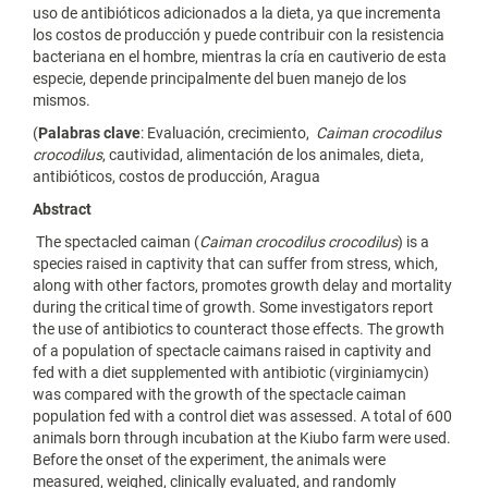
uso de antibióticos adicionados a la dieta, ya que incrementa
los costos de producción y puede contribuir con la resistencia
bacteriana en el hombre, mientras la cría en cautiverio de esta
especie, depende principalmente del buen manejo de los
mismos.
(
Palabras clave
: Evaluación, crecimiento,
Caiman crocodilus
crocodilus
, cautividad, alimentación de los animales, dieta,
antibióticos, costos de producción, Aragua
Abstract
The spectacled caiman (
Caiman crocodilus crocodilus
) is a
species raised in captivity that can suffer from stress, which,
along with other factors, promotes growth delay and mortality
during the critical time of growth. Some investigators report
the use of antibiotics to counteract those effects. The growth
of a population of spectacle caimans raised in captivity and
fed with a diet supplemented with antibiotic (virginiamycin)
was compared with the growth of the spectacle caiman
population fed with a control diet was assessed. A total of 600
animals born through incubation at the Kiubo farm were used.
Before the onset of the experiment, the animals were
measured, weighed, clinically evaluated, and randomly