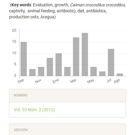
(
Key words
: Evaluation, growth,
Caiman crocodilus crocodilus
,
captivity, animal feeding, antibiotic), diet, antibiotics,
production osts, Aragua)
Descargas
Detalles
NÚMERO
del
Vol. 53 Núm. 2 (2012)
artículo
SECCIÓN