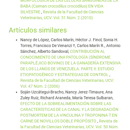
MORFOLÓGICA DE LAS CÉLULAS SANGUÍNEAS DE LA
BABA (Caiman crocodilus crocodilus) EN VIDA
SILVESTRE
,
Revista de la Facultad de Ciencias
Veterinarias, UCV: Vol. 51 Núm. 2 (2010)
Artículos similares
Nancy de López, Carlos Marín, Héctor J. Finol, Sonia H.
Torres, Francisco De Venanzi †, Carlos Marín R., Antonio
Sánchez, Alberto Sandoval,
CONTRIBUCIÓN AL
CONOCIMIENTO DE UNA PATOLOGÍA (SÍNDROME
PARAPLÉJICO BOVINO) DE LA GANADERÍA EXTENSIVA
DE LOS LLANOS DE VENEZUELA. PARTE II: ESTUDIO
ETIOPATOGÉNICO Y ESTRATEGIAS DE CONTROL
,
Revista de la Facultad de Ciencias Veterinarias, UCV:
Vol. 47 Núm. 2 (2006)
Soján Uzcátegui-Bracho, Nancy Jerez-Timaure, Ana
Zuley Ruiz, Richard Araneda, María Teresa Sulbaran,
EFECTO DE LA SOBREALIMENTACIÓN SOBRE LAS
CARACTERÍSTICAS DE LA CANAL Y LA DEGRADACIÓN
POSTMORTEM DE LA VINCULINA Y TROPONINA-T EN
CARNE DE NOVILLOS DOBLE PROPÓSITO
,
Revista de
la Facultad de Ciencias Veterinarias, UCV: Vol. 50 Núm.