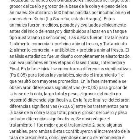
medicada, tomando como indicadores: medidas del largo total,
grosor del cuello y grosor de la base de la cola y el peso de los
animales. Se utilizaron 600 babas nacidas por incubación en el
zoocriadero Kiubo (La Suareña, estado Aragua). Estos
animales fueron medidos, pesados y evaluados clínicamente
antes del inicio del ensayo y distribuidos al azar en un tanque
tipo australiano (4 secciones). Las dietas fueron: Tratamiento
1: alimento comercial + proteína animal fresca, y Tratamiento
2: alimento comercial + antibiótico + proteína animal fresca. El
análisis estadístico fue un diseño completamente aleatorizado,
con evaluaciones en tres etapas o fases: Inicial, Intermedia y
Final. En la fase inicial se encontraron diferencias significativas
(P≤ 0,05) para todas las variables, siendo el tratamiento 1 el
que resultó con mayores promedios. En la fase intermedia se
observaron diferencias significativas (P≤0,05) para grosor de
la base de la cola, largo total y peso; el grosor del cuello no
presentó diferencia significativa. En la fase final se, detectaron
diferencias significativas (P≤0,05) entre los tratamientos para
la base de la cola y largo total; para el grosor del cuello y peso
no hubo diferencias significativas. Se observó que el
tratamiento 1 fue mejor que el tratamiento 2, para algunas
variables, pero ambas dietas contribuyeron al incremento de la
tasa de crecimiento, concluyéndose que no se recomienda el