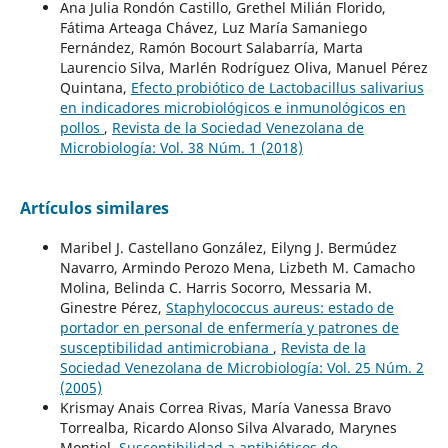
Ana Julia Rondón Castillo, Grethel Milián Florido,
Fátima Arteaga Chávez, Luz María Samaniego
Fernández, Ramón Bocourt Salabarría, Marta
Laurencio Silva, Marlén Rodríguez Oliva, Manuel Pérez
Quintana,
Efecto probiótico de Lactobacillus salivarius
en indicadores microbiológicos e inmunológicos en
pollos
,
Revista de la Sociedad Venezolana de
Microbiología: Vol. 38 Núm. 1 (2018)
Artículos similares
Maribel J. Castellano González, Eilyng J. Bermúdez
Navarro, Armindo Perozo Mena, Lizbeth M. Camacho
Molina, Belinda C. Harris Socorro, Messaria M.
Ginestre Pérez,
Staphylococcus aureus: estado de
portador en personal de enfermería y patrones de
susceptibilidad antimicrobiana
,
Revista de la
Sociedad Venezolana de Microbiología: Vol. 25 Núm. 2
(2005)
Krismay Anais Correa Rivas, María Vanessa Bravo
Torrealba, Ricardo Alonso Silva Alvarado, Marynes
Montiel,
Susceptibilidad a antibióticos de