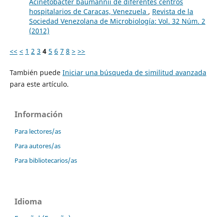
Acinetobacter baumannii de diferentes centros
hospitalarios de Caracas, Venezuela
,
Revista de la
Sociedad Venezolana de Microbiología: Vol. 32 Núm. 2
(2012)
<<
<
1
2
3
4
5
6
7
8
>
>>
También puede
Iniciar una búsqueda de similitud avanzada
para este artículo.
Información
Para lectores/as
Para autores/as
Para bibliotecarios/as
Idioma