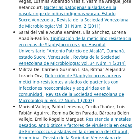
Vegas, Luzmila Albarado Ysasis, Yasmina Araque, José
Betancourt,
Bacterias patógenas aisladas en la
nasofaringe de niños indígenas warao. Estado
Sucre,Venezuela
,
Revista de la Sociedad Venezolana
de Microbiología: Vol. 31 Núm. 2 (2011)
Saraí del Valle Acuña Ramírez, Elia Sánchez, Lorena
Abadía-Patiño,
Tipificación de la meticilino resistencia
en cepas de Staphylococcus spp. Hospital
Universitario “Antonio Patricio de Alcalá”, Cumaná,
estado Sucre, Venezuela
,
Revista de la Sociedad
Venezolana de Microbiología: Vol. 34 Núm. 1 (2014)
Militza Del Carmen Guzmán Lista, Ritmar Alejandra
Lozada Oca,
Detección de Staphylococcus aureus
meticilino-resistentes aislados de pacientes con
infecciones nosocomiales y adquiridas en la
comunidad
,
Revista de la Sociedad Venezolana de
Microbiología: Vol. 27 Núm. 1 (2007)
Marisol Vallejo, Pablo Ledesma, Cecilia Ibañez, Luis
Fabián Aguirre, Romina Belén Parada, Bárbara Belén
Vallejo, Emilio Rogelio Marguet,
Resistencia a metales
pesados, antibióticos y factores de virulencia en cepas
de Enterococcus aisladas en la provincia del Chubut,
Argentina
,
Revista de la Sociedad Venezolana de