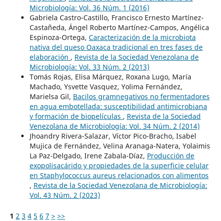
Microbiología: Vol. 36 Núm. 1 (2016)
Gabriela Castro-Castillo, Francisco Ernesto Martínez-
Castañeda, Ángel Roberto Martínez-Campos, Angélica
Espinoza-Ortega,
Caracterización de la microbiota
nativa del queso Oaxaca tradicional en tres fases de
elaboración
,
Revista de la Sociedad Venezolana de
Microbiología: Vol. 33 Núm. 2 (2013)
Tomás Rojas, Elisa Márquez, Roxana Lugo, María
Machado, Ysvette Vasquez, Yolima Fernández,
Marielsa Gil,
Bacilos gramnegativos no fermentadores
en agua embotellada: susceptibilidad antimicrobiana
y formación de biopelículas
,
Revista de la Sociedad
Venezolana de Microbiología: Vol. 34 Núm. 2 (2014)
Jhoandry Rivera-Salazar, Víctor Pico-Bracho, Isabel
Mujica de Fernández, Velina Aranaga-Natera, Yolaimis
La Paz-Delgado, Irene Zabala-Díaz,
Producción de
exopolisacárido y propiedades de la superficie celular
en Staphylococcus aureus relacionados con alimentos
,
Revista de la Sociedad Venezolana de Microbiología:
Vol. 43 Núm. 2 (2023)
1
2
3
4
5
6
7
>
>>