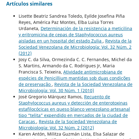
Artículos similares
Lisette Beatriz Sandrea Toledo, Eyilde Josefina Piña
Reyes, América Paz Montes, Elba Luisa Torres
Urdaneta,
Determinación de la resistencia a meticilina
y eritromicina de cepas de Staphylococcus aureus
aisladas en un hospital del estado Zulia
,
Revista de la
Sociedad Venezolana de Microbiología: Vol. 32 Núm. 2
(2012)
Josy C. da Silva, Ormezinda C. C. Fernandes, Michel da
S. Martins, Armando da C. Rodrigues Jr, Maria
Francisca S. Teixeira,
Atividade antimicrobiana de
espécies de Penicillium mantidas sob duas condições
de preservação
,
Revista de la Sociedad Venezolana de
Microbiología: Vol. 30 Núm. 1 (2010)
José Gregorio Márquez Ramos,
Recuento de
Staphylococcus aureus y detección de enterotoxinas
estafilocócicas en queso blanco venezolano artesanal
tipo “telita” expendido en mercados de la ciudad de
Caracas
,
Revista de la Sociedad Venezolana de
Microbiología: Vol. 32 Núm. 2 (2012)
Karen Antón, Militza Guzmán Lista, Elsa Salazar de