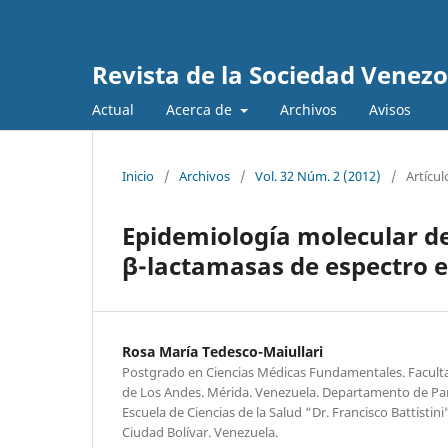
Revista de la Sociedad Venez
Actual
Acerca de
Archivos
Avisos
Inicio
/
Archivos
/
Vol. 32 Núm. 2 (2012)
/
Artícul
Epidemiología molecular d
β-lactamasas de espectro 
Rosa María Tedesco-Maiullari
Postgrado en Ciencias Médicas Fundamentales. Facult
de Los Andes. Mérida. Venezuela. Departamento de Para
Escuela de Ciencias de la Salud “Dr. Francisco Battistin
Ciudad Bolívar. Venezuela.