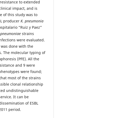
resistance to extended
linical impact, and is
 of this study was to
SBL producer
K. pneumonia
spitalario “Ruiz y Paez”
. pneumoniae
strains
infections were evaluated.
 was done with the
. The molecular typing of
phoresis (PFE). All the
esistance and 9 were
 phenotypes were found;
that most of the strains
sible clonal relationship
ted undistinguishable
ervice. It can be
dissemination of ESBL
2011 period.