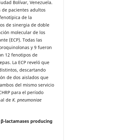
iudad Bolívar, Venezuela.
 de pacientes adultos
fenotípica de la
dos de sinergia de doble
cación molecular de los
nte (ECP). Todas las
uoroquinolonas y 9 fueron
on 12 fenotipos de
cepas. La ECP reveló que
distintos, descartando
ción de dos aislados que
, ambos del mismo servicio
 CHRP para el período
nal de
K. pneumoniae
 β-lactamases producing