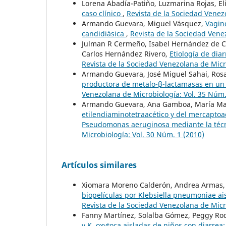
Lorena Abadía-Patiño, Luzmarina Rojas, E
caso clínico
,
Revista de la Sociedad Venez
Armando Guevara, Miguel Vásquez,
Vagino
candidiásica
,
Revista de la Sociedad Vene
Julman R Cermeño, Isabel Hernández de C
Carlos Hernández Rivero,
Etiología de di
Revista de la Sociedad Venezolana de Micr
Armando Guevara, José Miguel Sahai, Rosa
productora de metalo-β-lactamasas en un 
Venezolana de Microbiología: Vol. 35 Núm.
Armando Guevara, Ana Gamboa, María Ma
etilendiaminotetraacético y del mercaptoa
Pseudomonas aeruginosa mediante la téc
Microbiología: Vol. 30 Núm. 1 (2010)
Artículos similares
Xiomara Moreno Calderón, Andrea Armas, 
biopelículas por Klebsiella pneumoniae ai
Revista de la Sociedad Venezolana de Micr
Fanny Martínez, Solalba Gómez, Peggy Rodr
y K. oxytoca aisladas de niños con diarrea: