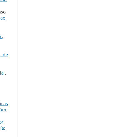
nso,
iae
ca
,
s de
ela
,
icas
Núm.
or
ía: