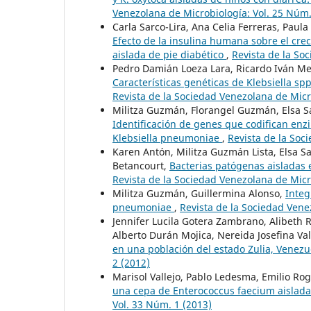
Venezolana de Microbiología: Vol. 25 Núm.
Carla Sarco-Lira, Ana Celia Ferreras, Paul
Efecto de la insulina humana sobre el cre
aislada de pie diabético
,
Revista de la So
Pedro Damián Loeza Lara, Ricardo Iván Me
Características genéticas de Klebsiella spp
Revista de la Sociedad Venezolana de Micro
Militza Guzmán, Florangel Guzmán, Elsa S
Identificación de genes que codifican enz
Klebsiella pneumoniae
,
Revista de la Soc
Karen Antón, Militza Guzmán Lista, Elsa S
Betancourt,
Bacterias patógenas aisladas 
Revista de la Sociedad Venezolana de Micr
Militza Guzmán, Guillermina Alonso,
Integ
pneumoniae
,
Revista de la Sociedad Vene
Jennifer Lucila Gotera Zambrano, Alibeth
Alberto Durán Mojica, Nereida Josefina V
en una población del estado Zulia, Venez
2 (2012)
Marisol Vallejo, Pablo Ledesma, Emilio Ro
una cepa de Enterococcus faecium aislada
Vol. 33 Núm. 1 (2013)