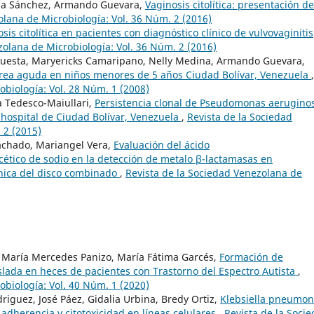
lia Sánchez, Armando Guevara,
Vaginosis citolítica: presentación d
olana de Microbiología: Vol. 36 Núm. 2 (2016)
sis citolítica en pacientes con diagnóstico clínico de vulvovaginitis
zolana de Microbiología: Vol. 36 Núm. 2 (2016)
uesta, Maryericks Camaripano, Nelly Medina, Armando Guevara,
arrea aguda en niños menores de 5 años Ciudad Bolívar, Venezuela
,
obiología: Vol. 28 Núm. 1 (2008)
 Tedesco-Maiullari,
Persistencia clonal de Pseudomonas aerugino
hospital de Ciudad Bolívar, Venezuela
,
Revista de la Sociedad
 2 (2015)
chado, Mariangel Vera,
Evaluación del ácido
cético de sodio en la detección de metalo β-lactamasas en
nica del disco combinado
,
Revista de la Sociedad Venezolana de
María Mercedes Panizo, María Fátima Garcés,
Formación de
slada en heces de pacientes con Trastorno del Espectro Autista
,
obiología: Vol. 40 Núm. 1 (2020)
iguez, José Páez, Gidalia Urbina, Bredy Ortiz,
Klebsiella pneumon
 adherencia y citotoxicidad en líneas celulares
,
Revista de la Soci