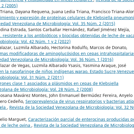
 2 (2005)
a Triana, Dayana Requena, Juana Ledia Triana, Francisco Triana-Alo
cimiento y expresión de proteínas celulares de Klebsiella pneumon
ciedad Venezolana de Microbiología: Vol. 35 Núm. 2 (2015)
dina Estrada, Santos Carballar Hernández, Rafael Jiménez Mejía,
. resistente a los antibióticos y biocidas obtenidas de leche de va
biología: Vol. 42 Núm. 1 y 2 (2022)
alazar, Luzmila Albarado, Hectorina Rodulfo, Marcos de Donato,
imas modificadoras de aminoglucósidos en cepas intrahospitalaria
iedad Venezolana de Microbiología: Vol. 36 Núm. 1 (2016)
alazar de Vegas, Luzmila Albarado Ysasis, Yasmina Araque, José
en la nasofaringe de niños indígenas warao. Estado Sucre,Venezu
obiología: Vol. 31 Núm. 2 (2011)
rones clase 1 asociados a plásmidos en cepas de Klebsiella
zolana de Microbiología: Vol. 28 Núm. 2 (2008)
 Rosana Mavárez Montes, John Enmanuel Bermúdez Fereira, Anyelo
alero Cedeño,
Seroprevalencia de virus respiratorios y bacterias atíp
uela
,
Revista de la Sociedad Venezolana de Microbiología: Vol. 32 
gelio Marguet,
Caracterización parcial de enterocinas producidas p
 de leche ovina
,
Revista de la Sociedad Venezolana de Microbiolog