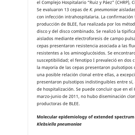
el Complejo Hospitalario “Ruiz y Páez” (CHRP), C
Se evaluaron 13 cepas de
K. pneumoniae
aisladas
con infección intrahospitalaria. La confirmación 
producción de BLEE,
fue realizada por los méto
disco y del disco combinado. Se realizó la tipifi
aislados mediante electroforesis de campo pulsa
cepas presentaron resistencia asociada a las fl
resistentes a los aminoglucósidos. Se encontrar
susceptibilidad; el fenotipo I prevaleció en dos 
la mayoría de las cepas presentaron pulsotipos 
una posible relación clonal entre ellas, a excep
presentaron pulsotipos indistinguibles entre sí
de hospitalización. Se puede concluir que en el
marzo-junio de 2011, no hubo diseminación clo
productoras de BLEE.
Molecular epidemiology of extended spectrum
Klebsiella pneumoniae