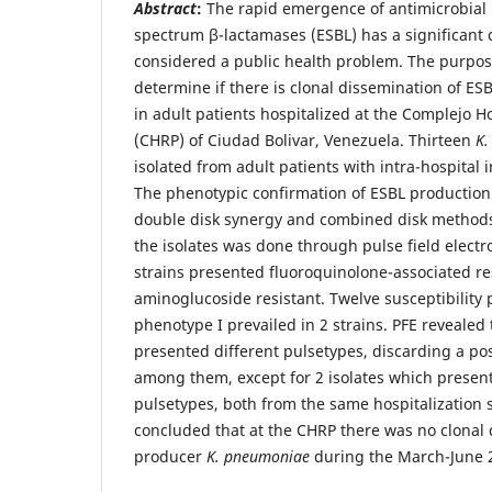
Abstract
:
The rapid emergence of antimicrobial 
spectrum β-lactamases (ESBL) has a significant c
considered a public health problem. The purpose
determine if there is clonal dissemination of E
in adult patients hospitalized at the Complejo Ho
(CHRP) of Ciudad Bolivar, Venezuela. Thirteen
K
isolated from adult patients with intra-hospital 
The phenotypic confirmation of ESBL production
double disk synergy and combined disk methods
the isolates was done through pulse field electro
strains presented fluoroquinolone-associated r
aminoglucoside resistant. Twelve susceptibility
phenotype I prevailed in 2 strains. PFE revealed 
presented different pulsetypes, discarding a pos
among them, except for 2 isolates which presen
pulsetypes, both from the same hospitalization s
concluded that at the CHRP there was no clonal 
producer
K. pneumoniae
during the March-June 