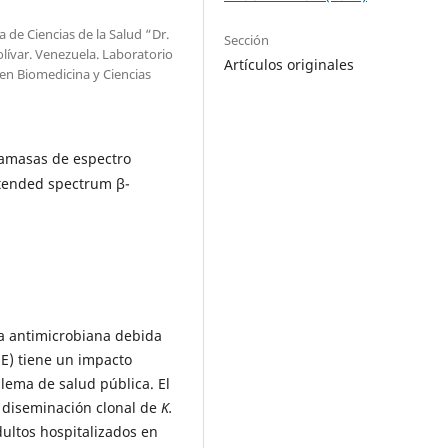
 de Ciencias de la Salud “Dr.
Sección
olívar. Venezuela. Laboratorio
Artículos originales
 en Biomedicina y Ciencias
tamasas de espectro
xtended spectrum β-
ia antimicrobiana debida
EE) tiene un impacto
oblema de salud pública. El
e diseminación clonal de
K.
ultos hospitalizados en