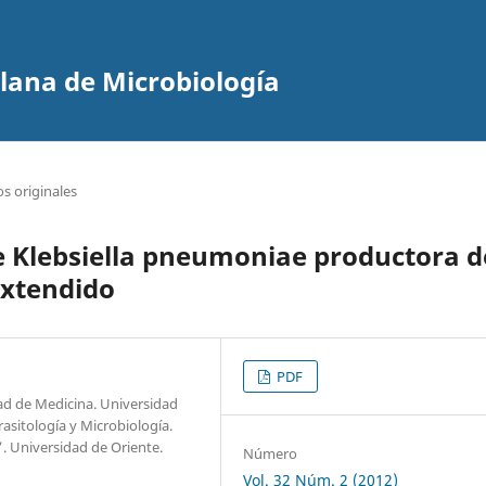
olana de Microbiología
os originales
e Klebsiella pneumoniae productora d
extendido
PDF
ad de Medicina. Universidad
sitología y Microbiología.
i”. Universidad de Oriente.
Número
Vol. 32 Núm. 2 (2012)