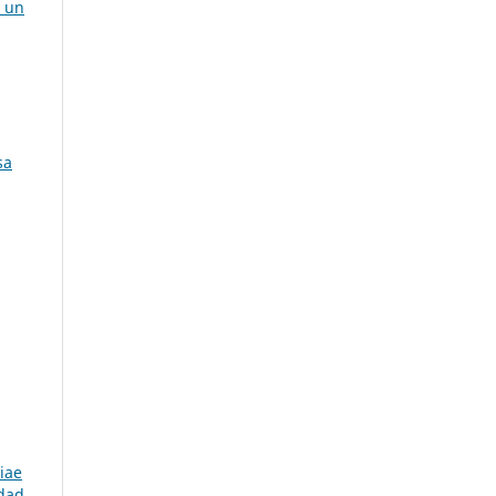
e un
sa
iae
edad