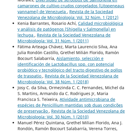
camarones de cultivo crudos congelados (Litopeneaus
vannamei) de Venezuela
,
Revista de la Sociedad
Venezolana de Microbiología: Vol. 32 Núm. 1 (2012)
Kenia Barrantes, Rosario Achí,
Calidad microbiológica
y análisis de patógenos (Shigella y Salmonella) en
lechuga
,
Revista de la Sociedad Venezolana de
Microbiología: Vol. 31 Núm. 1 (2011)
Fátima Arteaga Chávez, Marta Laurencio Silva, Ana
Julia Rondón Castillo, Grethel Milián Florido, Ramón
Bocourt Salabarría,
Aislamiento, selección e
identificación de Lactobacillus spp. con potencial
probiótico y tecnológico del tracto digestivo de pollos
de traspatio
,
Revista de la Sociedad Venezolana de
Microbiología: Vol. 38 Núm. 1 (2018)
Josy C. da Silva, Ormezinda C. C. Fernandes, Michel da
S. Martins, Armando da C. Rodrigues Jr, Maria
Francisca S. Teixeira,
Atividade antimicrobiana de
espécies de Penicillium mantidas sob duas condições
de preservação
,
Revista de la Sociedad Venezolana de
Microbiología: Vol. 30 Núm. 1 (2010)
Manuel Pérez Quintana, Grethel Milian Florido, Ana J.
Rondón, Ramón Bocourt Salabarría, Verena Torres,