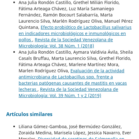
Ana Julia Rondón Castillo, Grethel Milián Florido,
Fátima Arteaga Chávez, Luz María Samaniego
Fernández, Ramón Bocourt Salabarría, Marta
Laurencio Silva, Marlén Rodríguez Oliva, Manuel Pérez
Quintana,
Efecto probiótico de Lactobacillus salivarius
en indicadores microbiológicos e inmunológicos en
pollos
,
Revista de la Sociedad Venezolana de
Microbiología: Vol. 38 Núm. 1 (2018)
Ana Julia Rondón Castillo, Aymara Valdivia Ávila, Sheila
Casals Bruffau, Marta Laurencio Silva, Grethel Florido,
Fátima Arteaga Chávez, Marlene Martínez Mora,
Marlen Rodríguez Oliva,
Evaluación de la actividad
antimicrobiana de Lactobacillus spp. frente a
bacterias patógenas causantes de mastitis en vacas
lecheras
,
Revista de la Sociedad Venezolana de
Microbiología: Vol. 39 Núm. 1 y 2 (2019)
Artículos similares
Liliana Gómez-Gamboa, José Bermúdez-González,
Zoraida Medina, Marisela López, Jessica Navarro, Ever
Morales,
Diversidad de serotipos de Salmonella en