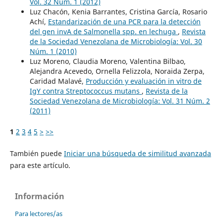
Vol. 32 Núm. 1 (2012)
Luz Chacón, Kenia Barrantes, Cristina García, Rosario
Achí,
Estandarización de una PCR para la detección
del gen invA de Salmonella spp. en lechuga
,
Revista
de la Sociedad Venezolana de Microbiología: Vol. 30
Núm. 1 (2010)
Luz Moreno, Claudia Moreno, Valentina Bilbao,
Alejandra Acevedo, Ornella Felizzola, Noraida Zerpa,
Caridad Malavé,
Producción y evaluación in vitro de
IgY contra Streptococcus mutans
,
Revista de la
Sociedad Venezolana de Microbiología: Vol. 31 Núm. 2
(2011)
1
2
3
4
5
>
>>
También puede
Iniciar una búsqueda de similitud avanzada
para este artículo.
Información
Para lectores/as