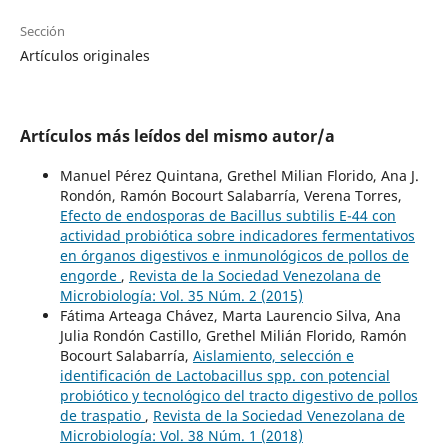
Sección
Artículos originales
Artículos más leídos del mismo autor/a
Manuel Pérez Quintana, Grethel Milian Florido, Ana J.
Rondón, Ramón Bocourt Salabarría, Verena Torres,
Efecto de endosporas de Bacillus subtilis E-44 con
actividad probiótica sobre indicadores fermentativos
en órganos digestivos e inmunológicos de pollos de
engorde
,
Revista de la Sociedad Venezolana de
Microbiología: Vol. 35 Núm. 2 (2015)
Fátima Arteaga Chávez, Marta Laurencio Silva, Ana
Julia Rondón Castillo, Grethel Milián Florido, Ramón
Bocourt Salabarría,
Aislamiento, selección e
identificación de Lactobacillus spp. con potencial
probiótico y tecnológico del tracto digestivo de pollos
de traspatio
,
Revista de la Sociedad Venezolana de
Microbiología: Vol. 38 Núm. 1 (2018)