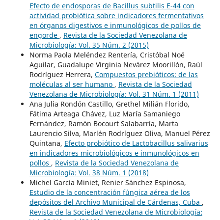
Efecto de endosporas de Bacillus subtilis E-44 con
actividad probiótica sobre indicadores fermentativos
en órganos digestivos e inmunológicos de pollos de
engorde
,
Revista de la Sociedad Venezolana de
Microbiología: Vol. 35 Núm. 2 (2015)
Norma Paola Meléndez Rentería, Cristóbal Noé
Aguilar, Guadalupe Virginia Nevárez Moorillón, Raúl
Rodríguez Herrera,
Compuestos prebióticos: de las
moléculas al ser humano
,
Revista de la Sociedad
Venezolana de Microbiología: Vol. 31 Núm. 1 (2011)
Ana Julia Rondón Castillo, Grethel Milián Florido,
Fátima Arteaga Chávez, Luz María Samaniego
Fernández, Ramón Bocourt Salabarría, Marta
Laurencio Silva, Marlén Rodríguez Oliva, Manuel Pérez
Quintana,
Efecto probiótico de Lactobacillus salivarius
en indicadores microbiológicos e inmunológicos en
pollos
,
Revista de la Sociedad Venezolana de
Microbiología: Vol. 38 Núm. 1 (2018)
Michel García Miniet, Renier Sánchez Espinosa,
Estudio de la concentración fúngica aérea de los
depósitos del Archivo Municipal de Cárdenas, Cuba
,
Revista de la Sociedad Venezolana de Microbiología: