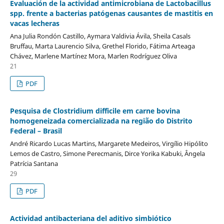
Evaluación de la actividad antimicrobiana de Lactobacillus
spp. frente a bacterias patógenas causantes de mastitis en
vacas lecheras
Ana Julia Rondón Castillo, Aymara Valdivia Ávila, Sheila Casals
Bruffau, Marta Laurencio Silva, Grethel Florido, Fátima Arteaga
Chávez, Marlene Martínez Mora, Marlen Rodríguez Oliva
21
PDF
Pesquisa de Clostridium difficile em carne bovina
homogeneizada comercializada na região do Distrito
Federal – Brasil
André Ricardo Lucas Martins, Margarete Medeiros, Virgílio Hipólito
Lemos de Castro, Simone Perecmanis, Dirce Yorika Kabuki, Ângela
Patrícia Santana
29
PDF
Actividad antibacteriana del aditivo simbiótico