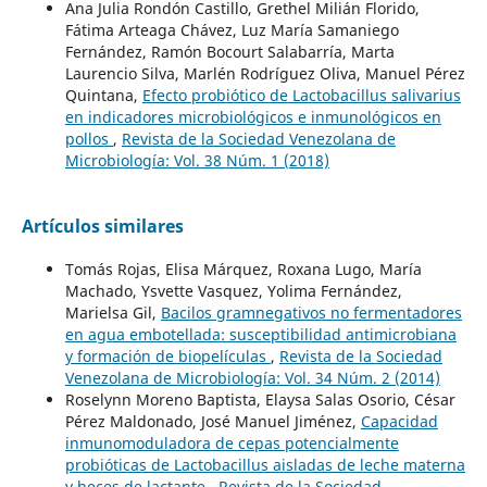
Ana Julia Rondón Castillo, Grethel Milián Florido,
Fátima Arteaga Chávez, Luz María Samaniego
Fernández, Ramón Bocourt Salabarría, Marta
Laurencio Silva, Marlén Rodríguez Oliva, Manuel Pérez
Quintana,
Efecto probiótico de Lactobacillus salivarius
en indicadores microbiológicos e inmunológicos en
pollos
,
Revista de la Sociedad Venezolana de
Microbiología: Vol. 38 Núm. 1 (2018)
Artículos similares
Tomás Rojas, Elisa Márquez, Roxana Lugo, María
Machado, Ysvette Vasquez, Yolima Fernández,
Marielsa Gil,
Bacilos gramnegativos no fermentadores
en agua embotellada: susceptibilidad antimicrobiana
y formación de biopelículas
,
Revista de la Sociedad
Venezolana de Microbiología: Vol. 34 Núm. 2 (2014)
Roselynn Moreno Baptista, Elaysa Salas Osorio, César
Pérez Maldonado, José Manuel Jiménez,
Capacidad
inmunomoduladora de cepas potencialmente
probióticas de Lactobacillus aisladas de leche materna
y heces de lactante
,
Revista de la Sociedad