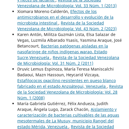
Venezolana de Microbiología: Vol. 33 Núm. 1 (2013)
Xiomara Moreno Calderón,
Efectos de los
antimicrobianos en el desarrollo y evolución de la
microbiota intestinal
,
Revista de la Sociedad
Venezolana de Microbiología: Vol. 43 Núm. 2 (2023)
Karen Antón, Militza Guzmán Lista, Elsa Salazar de
Vegas, Luzmila Albarado Ysasis, Yasmina Araque, José
Betancourt,
Bacterias patógenas aisladas en la
nasofaringe de niños indígenas warao. Estado
Sucre,Venezuela
,
Revista de la Sociedad Venezolana
de Microbiología: Vol. 31 Núm. 2 (2011)
Druvic Lemus Espinoza, María Teresa Maniscalchi
Badaoui, Mazn Hassoun, Heycarid Vizcaya,
Estafilococos oxacilino resistentes en queso blanco
fabricado en el estado Anzoátegui, Venezuela
,
Revista
de la Sociedad Venezolana de Microbiología: Vol. 28
Núm. 1 (2008)
María Gabriela Gutiérrez, Félix Andueza, Judith
Araque, Ángela Lugo, Zarack Chacón,
Aislamiento y
caracterización de bacterias cultivables de las aguas
mesotermales de La Musuy, municipio Rangel del
estado Mérida, Venezuela
,
Revista de la Sociedad