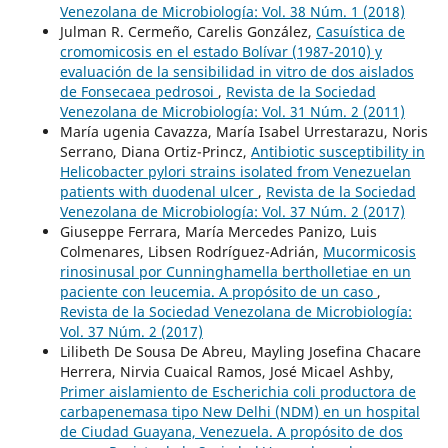
Venezolana de Microbiología: Vol. 38 Núm. 1 (2018)
Julman R. Cermeño, Carelis González,
Casuística de
cromomicosis en el estado Bolívar (1987-2010) y
evaluación de la sensibilidad in vitro de dos aislados
de Fonsecaea pedrosoi
,
Revista de la Sociedad
Venezolana de Microbiología: Vol. 31 Núm. 2 (2011)
María ugenia Cavazza, María Isabel Urrestarazu, Noris
Serrano, Diana Ortiz-Princz,
Antibiotic susceptibility in
Helicobacter pylori strains isolated from Venezuelan
patients with duodenal ulcer
,
Revista de la Sociedad
Venezolana de Microbiología: Vol. 37 Núm. 2 (2017)
Giuseppe Ferrara, María Mercedes Panizo, Luis
Colmenares, Libsen Rodríguez-Adrián,
Mucormicosis
rinosinusal por Cunninghamella bertholletiae en un
paciente con leucemia. A propósito de un caso
,
Revista de la Sociedad Venezolana de Microbiología:
Vol. 37 Núm. 2 (2017)
Lilibeth De Sousa De Abreu, Mayling Josefina Chacare
Herrera, Nirvia Cuaical Ramos, José Micael Ashby,
Primer aislamiento de Escherichia coli productora de
carbapenemasa tipo New Delhi (NDM) en un hospital
de Ciudad Guayana, Venezuela. A propósito de dos