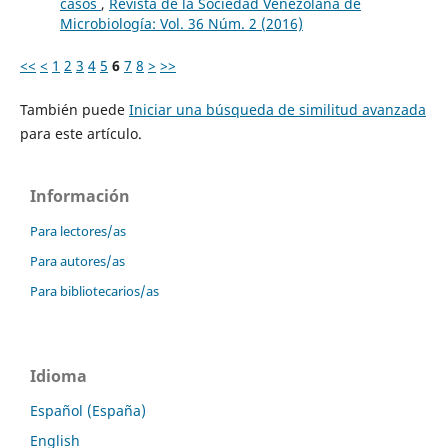
casos
,
Revista de la Sociedad Venezolana de
Microbiología: Vol. 36 Núm. 2 (2016)
<<
<
1
2
3
4
5
6
7
8
>
>>
También puede
Iniciar una búsqueda de similitud avanzada
para este artículo.
Información
Para lectores/as
Para autores/as
Para bibliotecarios/as
Idioma
Español (España)
English