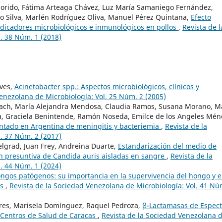
 Florido, Fátima Arteaga Chávez, Luz María Samaniego Fernández,
o Silva, Marlén Rodríguez Oliva, Manuel Pérez Quintana,
Efecto
indicadores microbiológicos e inmunológicos en pollos
,
Revista de l
. 38 Núm. 1 (2018)
eves,
Acinetobacter spp.: Aspectos microbiológicos, clínicos y
Venezolana de Microbiología: Vol. 25 Núm. 2 (2005)
lerach, María Alejandra Mendosa, Claudia Ramos, Susana Morano, M
a, Graciela Benintende, Ramón Noseda, Emilce de los Angeles Mén
ntado en Argentina de meningitis y bacteriemia
,
Revista de la
. 37 Núm. 2 (2017)
elgrad, Juan Frey, Andreina Duarte,
Estandarización del medio de
ión presuntiva de Candida auris aisladas en sangre
,
Revista de la
. 44 Núm. 1 (2024)
ongos patógenos: su importancia en la supervivencia del hongo y e
as
,
Revista de la Sociedad Venezolana de Microbiología: Vol. 41 Nú
orres, Marisela Domínguez, Raquel Pedroza,
β-Lactamasas de Espect
 Centros de Salud de Caracas
,
Revista de la Sociedad Venezolana 