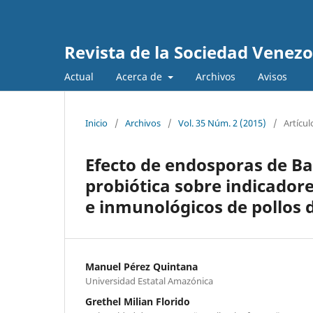
Revista de la Sociedad Venez
Actual
Acerca de
Archivos
Avisos
Inicio
/
Archivos
/
Vol. 35 Núm. 2 (2015)
/
Artícul
Efecto de endosporas de Baci
probiótica sobre indicador
e inmunológicos de pollos 
Manuel Pérez Quintana
Universidad Estatal Amazónica
Grethel Milian Florido