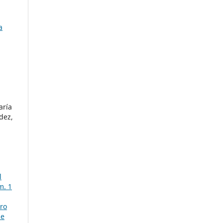
a
aría
dez,
l
m. 1
ro
de