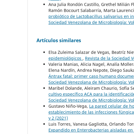
Ana Julia Rondón Castillo, Grethel Milián
Ramón Bocourt Salabarría, Marta Laurenci
probiótico de Lactobacillus salivarius en 
Sociedad Venezolana de Microbiología: Vol
Artículos similares
Elsa Zuleima Salazar de Vegas, Beatríz Ni
epidemiológicos
,
Revista de la Sociedad 
Valeria Manias, Alicia Nagel, Analía Mol
Elena Nardín, Andrea Nepote, Diego Sauk
Ántrax fatal: primer caso humano docume
Sociedad Venezolana de Microbiología: Vol
Maribel Dolande, Aleiram Chaurio, Sofía S
cultivo específico ACA para la identificac
Sociedad Venezolana de Microbiología: Vol
Gustavo Niño-Vega,
La pared celular de h
establecimiento de las infecciones fúngic
y 2 (2021)
Luis Torres, Vanesa Gagliotta, Orlando T
Expandido en Enterobacterias aisladas en