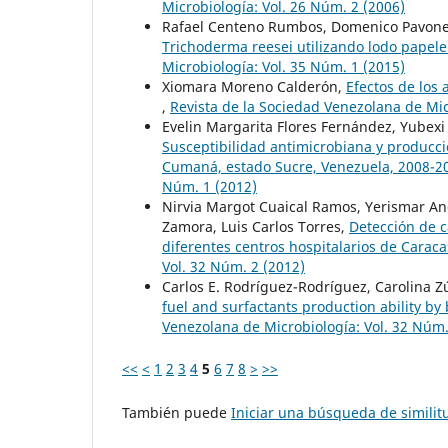
Microbiología: Vol. 26 Núm. 2 (2006)
Rafael Centeno Rumbos, Domenico Pavone
Trichoderma reesei utilizando lodo papel
Microbiología: Vol. 35 Núm. 1 (2015)
Xiomara Moreno Calderón,
Efectos de los 
,
Revista de la Sociedad Venezolana de Mic
Evelin Margarita Flores Fernández, Yubexi
Susceptibilidad antimicrobiana y producc
Cumaná, estado Sucre, Venezuela, 2008-2
Núm. 1 (2012)
Nirvia Margot Cuaical Ramos, Yerismar An
Zamora, Luis Carlos Torres,
Detección de 
diferentes centros hospitalarios de Carac
Vol. 32 Núm. 2 (2012)
Carlos E. Rodríguez-Rodríguez, Carolina 
fuel and surfactants production ability by 
Venezolana de Microbiología: Vol. 32 Núm.
<<
<
1
2
3
4
5
6
7
8
>
>>
También puede
Iniciar una búsqueda de simili