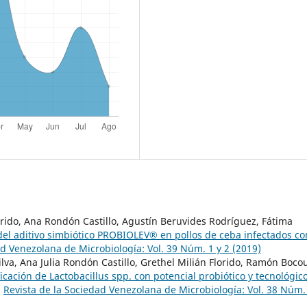
orido, Ana Rondón Castillo, Agustín Beruvides Rodríguez, Fátima
del aditivo simbiótico PROBIOLEV® en pollos de ceba infectados co
ad Venezolana de Microbiología: Vol. 39 Núm. 1 y 2 (2019)
va, Ana Julia Rondón Castillo, Grethel Milián Florido, Ramón Boco
ficación de Lactobacillus spp. con potencial probiótico y tecnológic
,
Revista de la Sociedad Venezolana de Microbiología: Vol. 38 Núm.