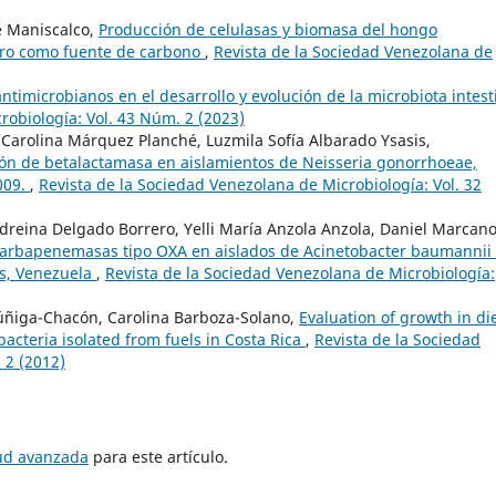
 Maniscalco,
Producción de celulasas y biomasa del hongo
ero como fuente de carbono
,
Revista de la Sociedad Venezolana de
antimicrobianos en el desarrollo y evolución de la microbiota intest
robiología: Vol. 43 Núm. 2 (2023)
 Carolina Márquez Planché, Luzmila Sofía Albarado Ysasis,
ión de betalactamasa en aislamientos de Neisseria gonorrhoeae,
009.
,
Revista de la Sociedad Venezolana de Microbiología: Vol. 32
dreina Delgado Borrero, Yelli María Anzola Anzola, Daniel Marcan
carbapenemasas tipo OXA en aislados de Acinetobacter baumannii
as, Venezuela
,
Revista de la Sociedad Venezolana de Microbiología:
Zúñiga-Chacón, Carolina Barboza-Solano,
Evaluation of growth in di
bacteria isolated from fuels in Costa Rica
,
Revista de la Sociedad
 2 (2012)
tud avanzada
para este artículo.