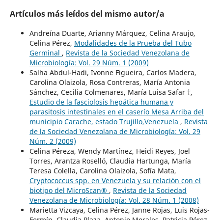
Artículos más leídos del mismo autor/a
Andreína Duarte, Arianny Márquez, Celina Araujo,
Celina Pérez,
Modalidades de la Prueba del Tubo
Germinal
,
Revista de la Sociedad Venezolana de
Microbiología: Vol. 29 Núm. 1 (2009)
Salha Abdul-Hadi, Ivonne Figueira, Carlos Madera,
Carolina Olaizola, Rosa Contreras, María Antonia
Sánchez, Cecilia Colmenares, María Luisa Safar †,
Estudio de la fasciolosis hepática humana y
parasitosis intestinales en el caserío Mesa Arriba del
municipio Carache, estado Trujillo,Venezuela
,
Revista
de la Sociedad Venezolana de Microbiología: Vol. 29
Núm. 2 (2009)
Celina Péreza, Wendy Martínez, Heidi Reyes, Joel
Torres, Arantza Roselló, Claudia Hartunga, María
Teresa Colella, Carolina Olaizola, Sofía Mata,
Cryptococcus spp. en Venezuela y su relación con el
biotipo del MicroScan®
,
Revista de la Sociedad
Venezolana de Microbiología: Vol. 28 Núm. 1 (2008)
Marietta Vizcaya, Celina Pérez, Janne Rojas, Luis Rojas-
Fermín, Claudia Plaza, Antonio Morales, Patricia Pérez,