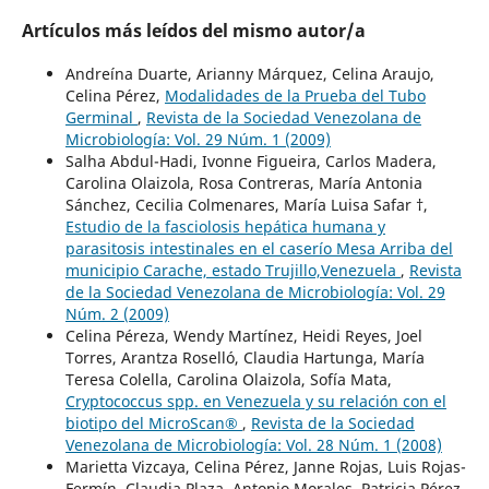
Artículos más leídos del mismo autor/a
Andreína Duarte, Arianny Márquez, Celina Araujo,
Celina Pérez,
Modalidades de la Prueba del Tubo
Germinal
,
Revista de la Sociedad Venezolana de
Microbiología: Vol. 29 Núm. 1 (2009)
Salha Abdul-Hadi, Ivonne Figueira, Carlos Madera,
Carolina Olaizola, Rosa Contreras, María Antonia
Sánchez, Cecilia Colmenares, María Luisa Safar †,
Estudio de la fasciolosis hepática humana y
parasitosis intestinales en el caserío Mesa Arriba del
municipio Carache, estado Trujillo,Venezuela
,
Revista
de la Sociedad Venezolana de Microbiología: Vol. 29
Núm. 2 (2009)
Celina Péreza, Wendy Martínez, Heidi Reyes, Joel
Torres, Arantza Roselló, Claudia Hartunga, María
Teresa Colella, Carolina Olaizola, Sofía Mata,
Cryptococcus spp. en Venezuela y su relación con el
biotipo del MicroScan®
,
Revista de la Sociedad
Venezolana de Microbiología: Vol. 28 Núm. 1 (2008)
Marietta Vizcaya, Celina Pérez, Janne Rojas, Luis Rojas-
Fermín, Claudia Plaza, Antonio Morales, Patricia Pérez,