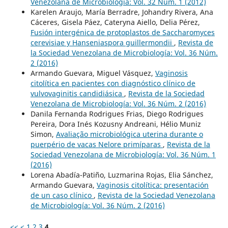
Venezolana de Microbiología: Vol. 32 Núm. 1 (2012)
Karelen Araujo, María Berradre, Johandry Rivera, Ana
Cáceres, Gisela Páez, Cateryna Aiello, Delia Pérez,
Fusión intergénica de protoplastos de Saccharomyces
cerevisiae y Hanseniaspora guillermondii
,
Revista de
la Sociedad Venezolana de Microbiología: Vol. 36 Núm.
2 (2016)
Armando Guevara, Miguel Vásquez,
Vaginosis
citolítica en pacientes con diagnóstico clínico de
vulvovaginitis candidiásica
,
Revista de la Sociedad
Venezolana de Microbiología: Vol. 36 Núm. 2 (2016)
Danila Fernanda Rodrigues Frias, Diego Rodrigues
Pereira, Dora Inés Kozusny Andreani, Hélio Muniz
Simon,
Avaliação microbiológica uterina durante o
puerpério de vacas Nelore primíparas
,
Revista de la
Sociedad Venezolana de Microbiología: Vol. 36 Núm. 1
(2016)
Lorena Abadía-Patiño, Luzmarina Rojas, Elia Sánchez,
Armando Guevara,
Vaginosis citolítica: presentación
de un caso clínico
,
Revista de la Sociedad Venezolana
de Microbiología: Vol. 36 Núm. 2 (2016)
<<
<
1
2
3
4