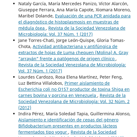
Nataly García, María Mercedes Panizo, Víctor Alarcón,
Giuseppe Ferrara, Ana María Capote, Xiomara Moreno,
Maribel Dolande,
Evaluación de una PCR anidada para
el diagnóstico de histoplasmosis en muestras de
médula ósea
,
Revista de la Sociedad Venezolana de
Microbiología: Vol. 37 Núm. 1 (2017)
Jane Torres-Chati, Jorge León-Quispe, Gloria Tomas-
Chota,
Actividad antibacteriana y antifúngica de
extractos de hojas de Luma chequen (Molina) A. Gray
“arrayán” frente a patógenos de origen clínico
,
Revista de la Sociedad Venezolana de Microbiología:
Vol. 37 Núm. 1 (2017)
Lourdes Cardozo, Rosa Elena Martínez, Peter Feng,
Luz Bettina Villalobos,
Primer aislamiento de
Escherichia coli no O157 productor de toxina Shiga en
carnes bovina y porcina en Venezuela
,
Revista de la
Sociedad Venezolana de Microbiología: Vol. 32 Núm. 2
(2012)
Indira Pérez, María Soledad Tapia, Guillermina Alonso,
Aislamiento e identificación de cepas del género
Bifidobacterium presentes en productos lácteos
fermentados tipo yogur
,
Revista de la Sociedad