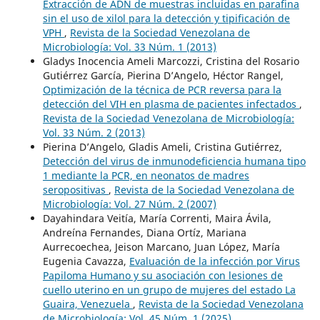
Extracción de ADN de muestras incluidas en parafina
sin el uso de xilol para la detección y tipificación de
VPH
,
Revista de la Sociedad Venezolana de
Microbiología: Vol. 33 Núm. 1 (2013)
Gladys Inocencia Ameli Marcozzi, Cristina del Rosario
Gutiérrez García, Pierina D’Angelo, Héctor Rangel,
Optimización de la técnica de PCR reversa para la
detección del VIH en plasma de pacientes infectados
,
Revista de la Sociedad Venezolana de Microbiología:
Vol. 33 Núm. 2 (2013)
Pierina D’Angelo, Gladis Ameli, Cristina Gutiérrez,
Detección del virus de inmunodeficiencia humana tipo
1 mediante la PCR, en neonatos de madres
seropositivas
,
Revista de la Sociedad Venezolana de
Microbiología: Vol. 27 Núm. 2 (2007)
Dayahindara Veitía, María Correnti, Maira Ávila,
Andreína Fernandes, Diana Ortíz, Mariana
Aurrecoechea, Jeison Marcano, Juan López, María
Eugenia Cavazza,
Evaluación de la infección por Virus
Papiloma Humano y su asociación con lesiones de
cuello uterino en un grupo de mujeres del estado La
Guaira, Venezuela
,
Revista de la Sociedad Venezolana
de Microbiología: Vol. 45 Núm. 1 (2025)