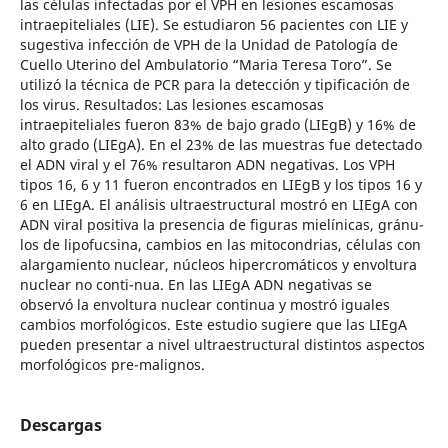
las células infectadas por el VPH en lesiones escamosas
intraepiteliales (LIE). Se estudiaron 56 pacientes con LIE y
sugestiva infección de VPH de la Unidad de Patología de
Cuello Uterino del Ambulatorio “Maria Teresa Toro”. Se
utilizó la técnica de PCR para la detección y tipificación de
los virus. Resultados: Las lesiones escamosas
intraepiteliales fueron 83% de bajo grado (LIEgB) y 16% de
alto grado (LIEgA). En el 23% de las muestras fue detectado
el ADN viral y el 76% resultaron ADN negativas. Los VPH
tipos 16, 6 y 11 fueron encontrados en LIEgB y los tipos 16 y
6 en LIEgA. El análisis ultraestructural mostró en LIEgA con
ADN viral positiva la presencia de figuras mielínicas, gránu-
los de lipofucsina, cambios en las mitocondrias, células con
alargamiento nuclear, núcleos hipercromáticos y envoltura
nuclear no conti-nua. En las LIEgA ADN negativas se
observó la envoltura nuclear continua y mostró iguales
cambios morfológicos. Este estudio sugiere que las LIEgA
pueden presentar a nivel ultraestructural distintos aspectos
morfológicos pre-malignos.
Descargas