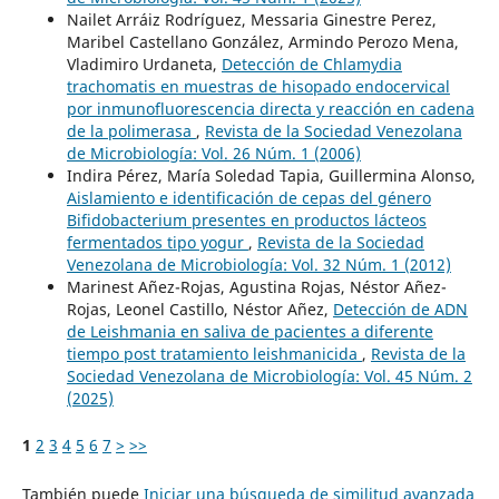
Nailet Arráiz Rodríguez, Messaria Ginestre Perez,
Maribel Castellano González, Armindo Perozo Mena,
Vladimiro Urdaneta,
Detección de Chlamydia
trachomatis en muestras de hisopado endocervical
por inmunofluorescencia directa y reacción en cadena
de la polimerasa
,
Revista de la Sociedad Venezolana
de Microbiología: Vol. 26 Núm. 1 (2006)
Indira Pérez, María Soledad Tapia, Guillermina Alonso,
Aislamiento e identificación de cepas del género
Bifidobacterium presentes en productos lácteos
fermentados tipo yogur
,
Revista de la Sociedad
Venezolana de Microbiología: Vol. 32 Núm. 1 (2012)
Marinest Añez-Rojas, Agustina Rojas, Néstor Añez-
Rojas, Leonel Castillo, Néstor Añez,
Detección de ADN
de Leishmania en saliva de pacientes a diferente
tiempo post tratamiento leishmanicida
,
Revista de la
Sociedad Venezolana de Microbiología: Vol. 45 Núm. 2
(2025)
1
2
3
4
5
6
7
>
>>
También puede
Iniciar una búsqueda de similitud avanzada