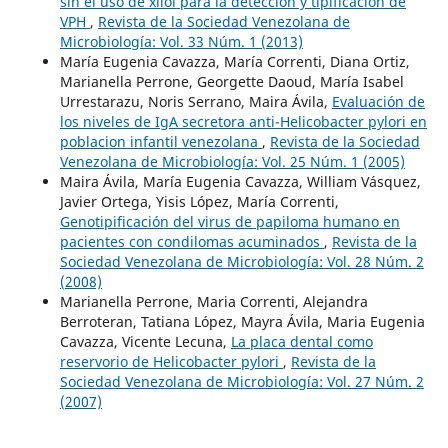
sin el uso de xilol para la detección y tipificación de
VPH
,
Revista de la Sociedad Venezolana de
Microbiología: Vol. 33 Núm. 1 (2013)
María Eugenia Cavazza, María Correnti, Diana Ortiz,
Marianella Perrone, Georgette Daoud, María Isabel
Urrestarazu, Noris Serrano, Maira Ávila,
Evaluación de
los niveles de IgA secretora anti-Helicobacter pylori en
poblacion infantil venezolana
,
Revista de la Sociedad
Venezolana de Microbiología: Vol. 25 Núm. 1 (2005)
Maira Ávila, María Eugenia Cavazza, William Vásquez,
Javier Ortega, Yisis López, María Correnti,
Genotipificación del virus de papiloma humano en
pacientes con condilomas acuminados
,
Revista de la
Sociedad Venezolana de Microbiología: Vol. 28 Núm. 2
(2008)
Marianella Perrone, Maria Correnti, Alejandra
Berroteran, Tatiana López, Mayra Ávila, Maria Eugenia
Cavazza, Vicente Lecuna,
La placa dental como
reservorio de Helicobacter pylori
,
Revista de la
Sociedad Venezolana de Microbiología: Vol. 27 Núm. 2
(2007)