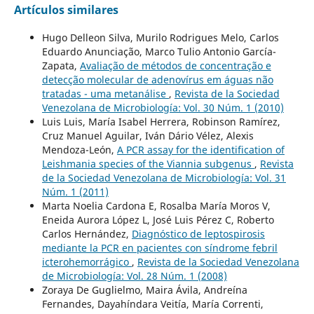
Artículos similares
Hugo Delleon Silva, Murilo Rodrigues Melo, Carlos
Eduardo Anunciação, Marco Tulio Antonio García-
Zapata,
Avaliação de métodos de concentração e
detecção molecular de adenovírus em águas não
tratadas - uma metanálise
,
Revista de la Sociedad
Venezolana de Microbiología: Vol. 30 Núm. 1 (2010)
Luis Luis, María Isabel Herrera, Robinson Ramírez,
Cruz Manuel Aguilar, Iván Dário Vélez, Alexis
Mendoza-León,
A PCR assay for the identification of
Leishmania species of the Viannia subgenus
,
Revista
de la Sociedad Venezolana de Microbiología: Vol. 31
Núm. 1 (2011)
Marta Noelia Cardona E, Rosalba María Moros V,
Eneida Aurora López L, José Luis Pérez C, Roberto
Carlos Hernández,
Diagnóstico de leptospirosis
mediante la PCR en pacientes con síndrome febril
icterohemorrágico
,
Revista de la Sociedad Venezolana
de Microbiología: Vol. 28 Núm. 1 (2008)
Zoraya De Guglielmo, Maira Ávila, Andreína
Fernandes, Dayahíndara Veitía, María Correnti,