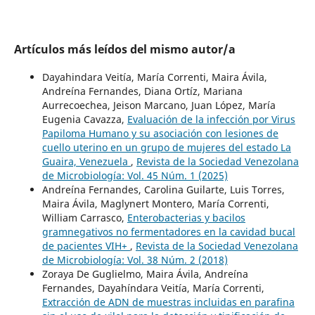
Artículos más leídos del mismo autor/a
Dayahindara Veitía, María Correnti, Maira Ávila,
Andreína Fernandes, Diana Ortíz, Mariana
Aurrecoechea, Jeison Marcano, Juan López, María
Eugenia Cavazza,
Evaluación de la infección por Virus
Papiloma Humano y su asociación con lesiones de
cuello uterino en un grupo de mujeres del estado La
Guaira, Venezuela
,
Revista de la Sociedad Venezolana
de Microbiología: Vol. 45 Núm. 1 (2025)
Andreína Fernandes, Carolina Guilarte, Luis Torres,
Maira Ávila, Maglynert Montero, María Correnti,
William Carrasco,
Enterobacterias y bacilos
gramnegativos no fermentadores en la cavidad bucal
de pacientes VIH+
,
Revista de la Sociedad Venezolana
de Microbiología: Vol. 38 Núm. 2 (2018)
Zoraya De Guglielmo, Maira Ávila, Andreína
Fernandes, Dayahíndara Veitía, María Correnti,
Extracción de ADN de muestras incluidas en parafina