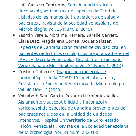
Luis Gustavo Contreras,
Sensibilidad in vitro a
fluconazol y voriconazol de especies de Candida
aisladas de las manos de trabajadores de salud y
pacientes
,
Revista de la Sociedad Venezolana de
Microbiología: Vol. 35 Núm. 2 (2015)
Yasmin Varela, Noraima Herrera, Sarelie Carrero,
Clara Díaz, Magdalena Correa, Oduar Salazar,
Especies de Candida colonizantes de cavidad oral en
pacientes pediátricos oncológicos hospitalizados en el
IAHULA, Mérida,Venezuela
,
Revista de la Sociedad
Venezolana de Microbiología: Vol. 34 Núm. 1 (2014)
Cristina Gutiérrez,
Diagnóstico molecular e
inmunológico de la COVID-19 en el laboratorio
,
Revista de la Sociedad Venezolana de Microbiología:
Vol. 40 Núm. 2 (2020)
Yotsabeth Saúl García, Rosaura Hernández Valles,
Aislamiento y susceptibilidad a fluconazol y
voriconazol de especies de Candida provenientes de
pacientes recluidos en la Unidad de Cuidados
Intensivos, Hospital Universitario de Coro, estado
Falcón, Venezuela
,
Revista de la Sociedad Venezolana
de Microbiología: Vol. 33 Núm. 2 (2013)