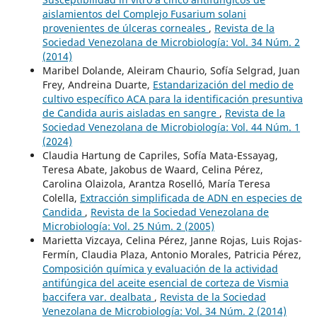
aislamientos del Complejo Fusarium solani
provenientes de úlceras corneales
,
Revista de la
Sociedad Venezolana de Microbiología: Vol. 34 Núm. 2
(2014)
Maribel Dolande, Aleiram Chaurio, Sofía Selgrad, Juan
Frey, Andreina Duarte,
Estandarización del medio de
cultivo específico ACA para la identificación presuntiva
de Candida auris aisladas en sangre
,
Revista de la
Sociedad Venezolana de Microbiología: Vol. 44 Núm. 1
(2024)
Claudia Hartung de Capriles, Sofía Mata-Essayag,
Teresa Abate, Jakobus de Waard, Celina Pérez,
Carolina Olaizola, Arantza Roselló, María Teresa
Colella,
Extracción simplificada de ADN en especies de
Candida
,
Revista de la Sociedad Venezolana de
Microbiología: Vol. 25 Núm. 2 (2005)
Marietta Vizcaya, Celina Pérez, Janne Rojas, Luis Rojas-
Fermín, Claudia Plaza, Antonio Morales, Patricia Pérez,
Composición química y evaluación de la actividad
antifúngica del aceite esencial de corteza de Vismia
baccifera var. dealbata
,
Revista de la Sociedad
Venezolana de Microbiología: Vol. 34 Núm. 2 (2014)