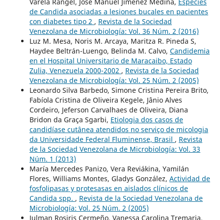
Varela Rangel, José Manuel Jiménez Medina,
Especies
de Candida asociadas a lesiones bucales en pacientes
con diabetes tipo 2
,
Revista de la Sociedad
Venezolana de Microbiología: Vol. 36 Núm. 2 (2016)
Luz M. Mesa, Noris M. Arcaya, Maritza R. Pineda S,
Haydee Beltrán-Luengo, Belinda M. Calvo,
Candidemia
en el Hospital Universitario de Maracaibo, Estado
Zulia, Venezuela 2000-2002
,
Revista de la Sociedad
Venezolana de Microbiología: Vol. 25 Núm. 2 (2005)
Leonardo Silva Barbedo, Simone Cristina Pereira Brito,
Fabíola Cristina de Oliveira Kegele, Jânio Alves
Cordeiro, Jeferson Carvalhaes de Oliveira, Diana
Bridon da Graça Sgarbi,
Etiologia dos casos de
candidíase cutânea atendidos no serviço de micologia
da Universidade Federal Fluminense, Brasil
,
Revista
de la Sociedad Venezolana de Microbiología: Vol. 33
Núm. 1 (2013)
María Mercedes Panizo, Vera Reviákina, Yamilán
Flores, Williams Montes, Gladys González,
Actividad de
fosfolipasas y protesasas en aislados clínicos de
Candida spp.
,
Revista de la Sociedad Venezolana de
Microbiología: Vol. 25 Núm. 2 (2005)
Julman Rosiris Cermeño, Vanessa Carolina Tremaria,