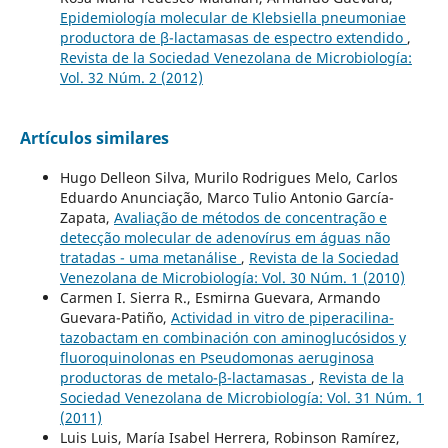
Epidemiología molecular de Klebsiella pneumoniae
productora de β-lactamasas de espectro extendido
,
Revista de la Sociedad Venezolana de Microbiología:
Vol. 32 Núm. 2 (2012)
Artículos similares
Hugo Delleon Silva, Murilo Rodrigues Melo, Carlos
Eduardo Anunciação, Marco Tulio Antonio García-
Zapata,
Avaliação de métodos de concentração e
detecção molecular de adenovírus em águas não
tratadas - uma metanálise
,
Revista de la Sociedad
Venezolana de Microbiología: Vol. 30 Núm. 1 (2010)
Carmen I. Sierra R., Esmirna Guevara, Armando
Guevara-Patiño,
Actividad in vitro de piperacilina-
tazobactam en combinación con aminoglucósidos y
fluoroquinolonas en Pseudomonas aeruginosa
productoras de metalo-β-lactamasas
,
Revista de la
Sociedad Venezolana de Microbiología: Vol. 31 Núm. 1
(2011)
Luis Luis, María Isabel Herrera, Robinson Ramírez,