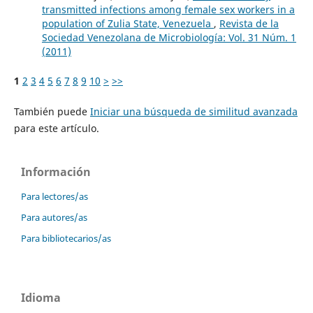
transmitted infections among female sex workers in a
population of Zulia State, Venezuela
,
Revista de la
Sociedad Venezolana de Microbiología: Vol. 31 Núm. 1
(2011)
1
2
3
4
5
6
7
8
9
10
>
>>
También puede
Iniciar una búsqueda de similitud avanzada
para este artículo.
Información
Para lectores/as
Para autores/as
Para bibliotecarios/as
Idioma