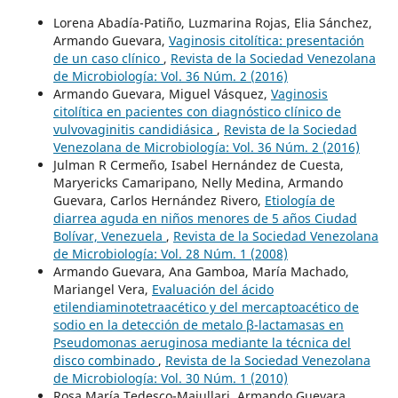
Lorena Abadía-Patiño, Luzmarina Rojas, Elia Sánchez,
Armando Guevara,
Vaginosis citolítica: presentación
de un caso clínico
,
Revista de la Sociedad Venezolana
de Microbiología: Vol. 36 Núm. 2 (2016)
Armando Guevara, Miguel Vásquez,
Vaginosis
citolítica en pacientes con diagnóstico clínico de
vulvovaginitis candidiásica
,
Revista de la Sociedad
Venezolana de Microbiología: Vol. 36 Núm. 2 (2016)
Julman R Cermeño, Isabel Hernández de Cuesta,
Maryericks Camaripano, Nelly Medina, Armando
Guevara, Carlos Hernández Rivero,
Etiología de
diarrea aguda en niños menores de 5 años Ciudad
Bolívar, Venezuela
,
Revista de la Sociedad Venezolana
de Microbiología: Vol. 28 Núm. 1 (2008)
Armando Guevara, Ana Gamboa, María Machado,
Mariangel Vera,
Evaluación del ácido
etilendiaminotetraacético y del mercaptoacético de
sodio en la detección de metalo β-lactamasas en
Pseudomonas aeruginosa mediante la técnica del
disco combinado
,
Revista de la Sociedad Venezolana
de Microbiología: Vol. 30 Núm. 1 (2010)
Rosa María Tedesco-Maiullari, Armando Guevara,