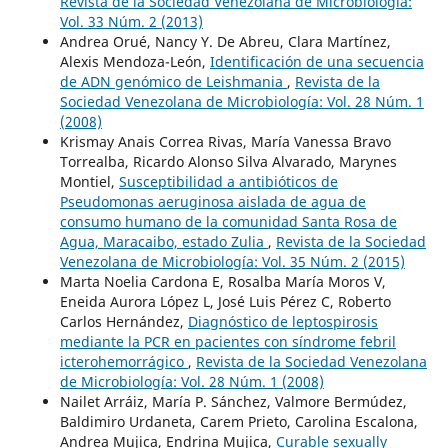
Revista de la Sociedad Venezolana de Microbiología:
Vol. 33 Núm. 2 (2013)
Andrea Orué, Nancy Y. De Abreu, Clara Martínez,
Alexis Mendoza-León,
Identificación de una secuencia
de ADN genómico de Leishmania
,
Revista de la
Sociedad Venezolana de Microbiología: Vol. 28 Núm. 1
(2008)
Krismay Anais Correa Rivas, María Vanessa Bravo
Torrealba, Ricardo Alonso Silva Alvarado, Marynes
Montiel,
Susceptibilidad a antibióticos de
Pseudomonas aeruginosa aislada de agua de
consumo humano de la comunidad Santa Rosa de
Agua, Maracaibo, estado Zulia
,
Revista de la Sociedad
Venezolana de Microbiología: Vol. 35 Núm. 2 (2015)
Marta Noelia Cardona E, Rosalba María Moros V,
Eneida Aurora López L, José Luis Pérez C, Roberto
Carlos Hernández,
Diagnóstico de leptospirosis
mediante la PCR en pacientes con síndrome febril
icterohemorrágico
,
Revista de la Sociedad Venezolana
de Microbiología: Vol. 28 Núm. 1 (2008)
Nailet Arráiz, María P. Sánchez, Valmore Bermúdez,
Baldimiro Urdaneta, Carem Prieto, Carolina Escalona,
Andrea Mujica, Endrina Mujica,
Curable sexually