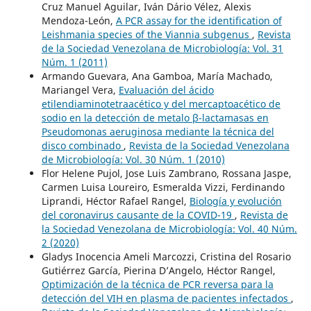
Cruz Manuel Aguilar, Iván Dário Vélez, Alexis
Mendoza-León,
A PCR assay for the identification of
Leishmania species of the Viannia subgenus
,
Revista
de la Sociedad Venezolana de Microbiología: Vol. 31
Núm. 1 (2011)
Armando Guevara, Ana Gamboa, María Machado,
Mariangel Vera,
Evaluación del ácido
etilendiaminotetraacético y del mercaptoacético de
sodio en la detección de metalo β-lactamasas en
Pseudomonas aeruginosa mediante la técnica del
disco combinado
,
Revista de la Sociedad Venezolana
de Microbiología: Vol. 30 Núm. 1 (2010)
Flor Helene Pujol, Jose Luis Zambrano, Rossana Jaspe,
Carmen Luisa Loureiro, Esmeralda Vizzi, Ferdinando
Liprandi, Héctor Rafael Rangel,
Biología y evolución
del coronavirus causante de la COVID-19
,
Revista de
la Sociedad Venezolana de Microbiología: Vol. 40 Núm.
2 (2020)
Gladys Inocencia Ameli Marcozzi, Cristina del Rosario
Gutiérrez García, Pierina D’Angelo, Héctor Rangel,
Optimización de la técnica de PCR reversa para la
detección del VIH en plasma de pacientes infectados
,