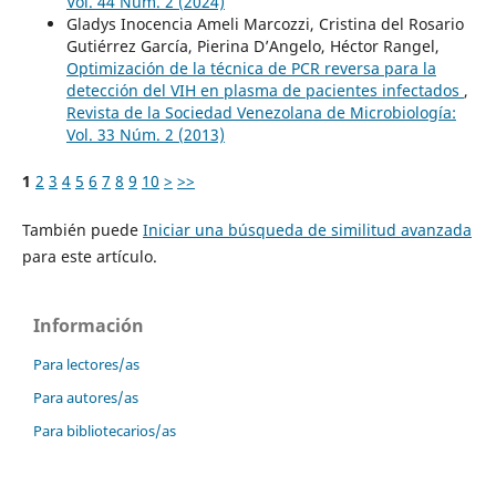
Vol. 44 Núm. 2 (2024)
Gladys Inocencia Ameli Marcozzi, Cristina del Rosario
Gutiérrez García, Pierina D’Angelo, Héctor Rangel,
Optimización de la técnica de PCR reversa para la
detección del VIH en plasma de pacientes infectados
,
Revista de la Sociedad Venezolana de Microbiología:
Vol. 33 Núm. 2 (2013)
1
2
3
4
5
6
7
8
9
10
>
>>
También puede
Iniciar una búsqueda de similitud avanzada
para este artículo.
Información
Para lectores/as
Para autores/as
Para bibliotecarios/as