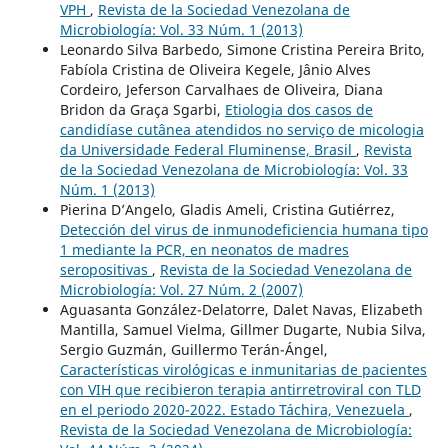
VPH
,
Revista de la Sociedad Venezolana de
Microbiología: Vol. 33 Núm. 1 (2013)
Leonardo Silva Barbedo, Simone Cristina Pereira Brito,
Fabíola Cristina de Oliveira Kegele, Jânio Alves
Cordeiro, Jeferson Carvalhaes de Oliveira, Diana
Bridon da Graça Sgarbi,
Etiologia dos casos de
candidíase cutânea atendidos no serviço de micologia
da Universidade Federal Fluminense, Brasil
,
Revista
de la Sociedad Venezolana de Microbiología: Vol. 33
Núm. 1 (2013)
Pierina D’Angelo, Gladis Ameli, Cristina Gutiérrez,
Detección del virus de inmunodeficiencia humana tipo
1 mediante la PCR, en neonatos de madres
seropositivas
,
Revista de la Sociedad Venezolana de
Microbiología: Vol. 27 Núm. 2 (2007)
Aguasanta González-Delatorre, Dalet Navas, Elizabeth
Mantilla, Samuel Vielma, Gillmer Dugarte, Nubia Silva,
Sergio Guzmán, Guillermo Terán-Ángel,
Características virológicas e inmunitarias de pacientes
con VIH que recibieron terapia antirretroviral con TLD
en el periodo 2020-2022. Estado Táchira, Venezuela
,
Revista de la Sociedad Venezolana de Microbiología: