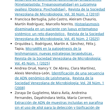
(Kinetoplastida: Trypanosomatidae) en Lutzomyia
ovallesi (Diptera: Psychodidae)
,
Revista de la Sociedad
Venezolana de Microbiología: Vol. 30 Núm. 2 (2010)
Francisca Bertuglia, Julio Castro, Aleiram Chaurio,
Martín Rodríguez, Marcello Norrito,
Histoplasmosis
diseminada en un paciente con lupus eritematoso
sistémico: un reto diagnóstico
,
Revista de la Sociedad
Venezolana de Microbiología: Vol. 45 Núm. 2 (2025)
Orquídea L. Rodríguez, Martín A. Sánchez, Félix J.
Tapia,
MicroARN en la patogénesis de la
leishmaniasis: nuevas estrategias terapéuticas
,
Revista de la Sociedad Venezolana de Microbiología:
Vol. 45 Núm. 1 (2025)
Andrea Orué, Nancy Y. De Abreu, Clara Martínez,
Alexis Mendoza-León,
Identificación de una secuencia
de ADN genómico de Leishmania
,
Revista de la
Sociedad Venezolana de Microbiología: Vol. 28 Núm. 1
(2008)
Zoraya De Guglielmo, Maira Ávila, Andreína
Fernandes, Dayahíndara Veitía, María Correnti,
Extracción de ADN de muestras incluidas en parafina
sin el uso de xilol para la detección y tipificación de