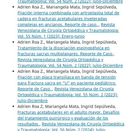
Traumatología: Vol. 54 Núm. 2 (2022): Julio-Diciembre
Adrien Roa Z., Mariangela Mata, Ingrid Sepúlveda,
Fijación interna combinada con artroplastia total de
cadera en fracturas acetabulares inveteradas
complejas en ancianos. Reporte de caso.
,
Revista
Venezolana de Cirugía Ortopédica y Traumatología:
Vol. 55 Núm. 1 (2023): Enero-Junio
Adrien Roa Z., Mariangela Mata, Ingrid Sepúlveda,
Tratamiento de la disociación espinopélvica en
fracturas sacras multiplanares. Reporte de Caso
,
Revista Venezolana de Cirugía Ortopédica y
Traumatología: Vol. 54 Núm. 2 (2022): Julio-Diciembre
Adrien Roa Z., Mariangela Mata, Ingrid Sepúlveda,
Fijación con placa transiliaca en banda de tensión
para fractura sacra en “U” en paciente pediátrico.
Reporte de Caso.
,
Revista Venezolana de Cirugía
Ortopédica y Traumatología: Vol. 55 Núm. 2 (2023):
Julio-Diciembre
Adrien Roa Z, Mariangela Mata, Ingrid Sepúlveda,
Fracturas acetabulares en el adulto mayor. Desafíos
del tratamiento quirúrgico y evaluación de los
resultados
,
Revista Venezolana de Cirugía Ortopédica
y Traumatología: Vol. 56 Núm. 2 (2024): Julio-