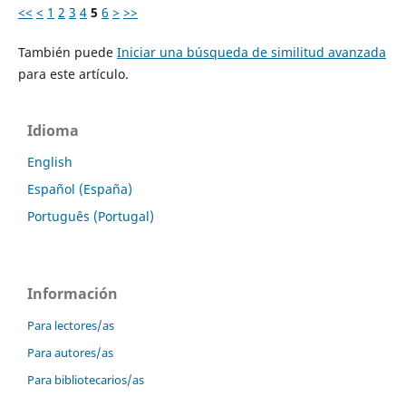
<<
<
1
2
3
4
5
6
>
>>
También puede
Iniciar una búsqueda de similitud avanzada
para este artículo.
Idioma
English
Español (España)
Português (Portugal)
Información
Para lectores/as
Para autores/as
Para bibliotecarios/as