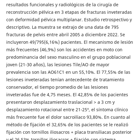
resultados funcionales y radiológicos de la cirugía de
reconstrucción pélvica en 3 etapas de fracturas inveteradas
con deformidad pélvica multiplanar. Estudio retrospectivo y
descriptivo. La muestra se extrajo de una data de 795
fracturas de pelvis entre abril 2005 a diciembre 2022. Se
incluyeron 49/795(6,16%) pacientes. El mecanismo de lesión
más frecuentes (46,9%) son los accidentes en moto con
predominancia del sexo masculino en el grupo poblacional
joven (21-30 años), las lesiones Tile/AO de mayor
prevalencia son las AO61C1 en un 55,10%. El 77,55% de las
lesiones inveteradas tenían antecedente de tratamiento
conservador, el tiempo promedio de las lesiones
inveteradas fue de 4,75 meses. El 42,85% de los pacientes
presentaron desplazamiento traslacional > a 3 cm y
desplazamiento rotacional entre 21-25º, el síntoma clínico
más frecuente fue el dolor sacroilíaco 93,80%. En cuanto al
método de fijación el 32,65% de los pacientes se le realizó
fijación con tornillos iliosacros + placa transiliacas posterior
y el 26,53% tornillos iliosacros + fijación con sistema