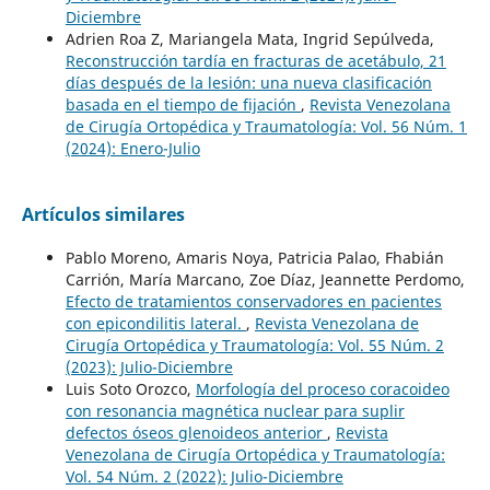
Diciembre
Adrien Roa Z, Mariangela Mata, Ingrid Sepúlveda,
Reconstrucción tardía en fracturas de acetábulo, 21
días después de la lesión: una nueva clasificación
basada en el tiempo de fijación
,
Revista Venezolana
de Cirugía Ortopédica y Traumatología: Vol. 56 Núm. 1
(2024): Enero-Julio
Artículos similares
Pablo Moreno, Amaris Noya, Patricia Palao, Fhabián
Carrión, María Marcano, Zoe Díaz, Jeannette Perdomo,
Efecto de tratamientos conservadores en pacientes
con epicondilitis lateral.
,
Revista Venezolana de
Cirugía Ortopédica y Traumatología: Vol. 55 Núm. 2
(2023): Julio-Diciembre
Luis Soto Orozco,
Morfología del proceso coracoideo
con resonancia magnética nuclear para suplir
defectos óseos glenoideos anterior
,
Revista
Venezolana de Cirugía Ortopédica y Traumatología:
Vol. 54 Núm. 2 (2022): Julio-Diciembre