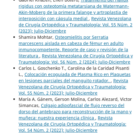
rigidus con osteotomía metatarsiana de Watermann-
Akin-Moberg de la primera falange y artroplastia de
interposición con cápsula medial
,
Revista Venezolana
de Cirugía Ortopédica y Traumatología: Vol. 55 Núm. 2
(2023): Julio-Diciembre
Shamira Mohtar,
Osteomielitis por Serratia
marcescens aislada en cabeza de fémur en adulto
inmunocompetente. Reporte de caso y revisión de la
literatura
,
Revista Venezolana de Cirugía Ortopédica y
Traumatología: Vol. 56 Núm. 2 (2024): Julio-Diciembre
Carlos L. Goschenko T., Carolina de la Caridad Pisanti
L.,
Colocación ecoguiada de Plasma Rico en Plaquetas
en lesiones parciales del manguito rotador.
,
Revista
Venezolana de Cirugía Ortopédica y Traumatología:
Vol. 55 Núm. 2 (2023): Julio-Diciembre
María A. Gánem, Gerson Molina, Carlos Alezard, Victor
Simancas,
Colgajo adipofascial de flujo reverso del
dorso del antebrazo para reconstrucción de la mano y
muñeca: nuestra experiencia clínica
,
Revista
Venezolana de Cirugía Ortopédica y Traumatología:
Vol. 54 Núm. 2 (2022): Julio-Diciembre