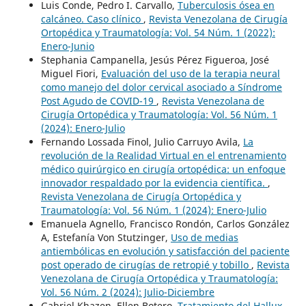
Luis Conde, Pedro I. Carvallo,
Tuberculosis ósea en
calcáneo. Caso clínico
,
Revista Venezolana de Cirugía
Ortopédica y Traumatología: Vol. 54 Núm. 1 (2022):
Enero-Junio
Stephania Campanella, Jesús Pérez Figueroa, José
Miguel Fiori,
Evaluación del uso de la terapia neural
como manejo del dolor cervical asociado a Síndrome
Post Agudo de COVID-19
,
Revista Venezolana de
Cirugía Ortopédica y Traumatología: Vol. 56 Núm. 1
(2024): Enero-Julio
Fernando Lossada Finol, Julio Carruyo Avila,
La
revolución de la Realidad Virtual en el entrenamiento
médico quirúrgico en cirugía ortopédica: un enfoque
innovador respaldado por la evidencia científica.
,
Revista Venezolana de Cirugía Ortopédica y
Traumatología: Vol. 56 Núm. 1 (2024): Enero-Julio
Emanuela Agnello, Francisco Rondón, Carlos González
A, Estefanía Von Stutzinger,
Uso de medias
antiembólicas en evolución y satisfacción del paciente
post operado de cirugías de retropié y tobillo
,
Revista
Venezolana de Cirugía Ortopédica y Traumatología:
Vol. 56 Núm. 2 (2024): Julio-Diciembre
Gabriel Khazen, Ellen Botero,
Tratamiento del Hallux