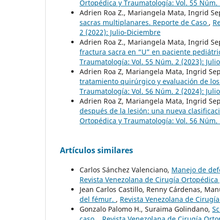
Ortopédica y Traumatología: Vol. 55 Núm. 
Adrien Roa Z., Mariangela Mata, Ingrid S
sacras multiplanares. Reporte de Caso
,
Re
2 (2022): Julio-Diciembre
Adrien Roa Z., Mariangela Mata, Ingrid S
fractura sacra en “U” en paciente pediátr
Traumatología: Vol. 55 Núm. 2 (2023): Juli
Adrien Roa Z, Mariangela Mata, Ingrid Se
tratamiento quirúrgico y evaluación de lo
Traumatología: Vol. 56 Núm. 2 (2024): Juli
Adrien Roa Z, Mariangela Mata, Ingrid Se
después de la lesión: una nueva clasificac
Ortopédica y Traumatología: Vol. 56 Núm. 1
Artículos similares
Carlos Sánchez Valenciano,
Manejo de def
Revista Venezolana de Cirugía Ortopédica 
Jean Carlos Castillo, Renny Cárdenas, Man
del fémur.
,
Revista Venezolana de Cirugía
Gonzalo Palomo H., Suraima Golindano,
Sc
caso.
,
Revista Venezolana de Cirugía Orto