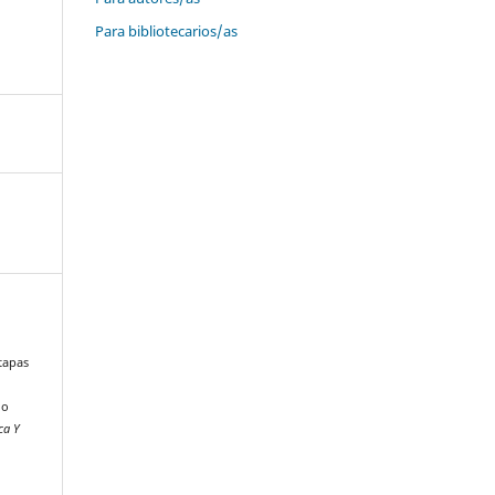
Para bibliotecarios/as
tapas
go
ca Y