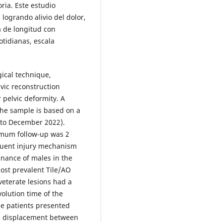
ria. Este estudio
 logrando alivio del dolor,
a de longitud con
otidianas, escala
gical technique,
lvic reconstruction
 pelvic deformity. A
The sample is based on a
5 to December 2022).
imum follow-up was 2
quent injury mechanism
inance of males in the
ost prevalent Tile/AO
veterate lesions had a
volution time of the
he patients presented
al displacement between