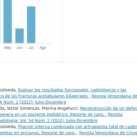
epúlveda,
Evaluar los resultados funcionales, radiológicos y las
o de las fracturas acetabulares bilaterales
,
Revista Venezolana d
4 Núm. 2 (2022): Julio-Diciembre
eda, Victor Simancas, Pierina Angelucci,
Reconstrucción de un defec
 severa en un paciente pediátrico. Reporte de caso.
,
Revista
tología: Vol. 54 Núm. 2 (2022): Julio-Diciembre
epúlveda,
Fijación interna combinada con artroplastia total de cade
plejas en ancianos. Reporte de caso.
,
Revista Venezolana de Cirug