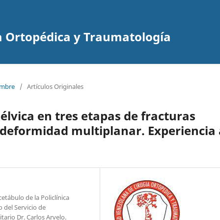
a Ortopédica y Traumatología
iembre
/
Artículos Originales
élvica en tres etapas de fracturas
deformidad multiplanar. Experiencia 
etábulo de la Policlínica
 del Servicio de
tario Dr. Carlos Arvelo.