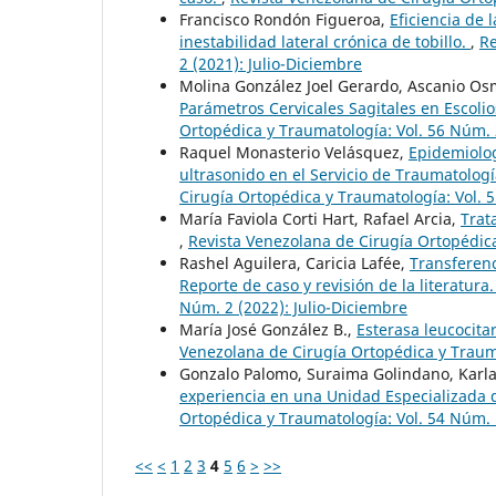
Francisco Rondón Figueroa,
Eficiencia de 
inestabilidad lateral crónica de tobillo.
,
Re
2 (2021): Julio-Diciembre
Molina González Joel Gerardo, Ascanio Os
Parámetros Cervicales Sagitales en Escolio
Ortopédica y Traumatología: Vol. 56 Núm. 
Raquel Monasterio Velásquez,
Epidemiolog
ultrasonido en el Servicio de Traumatologí
Cirugía Ortopédica y Traumatología: Vol. 
María Faviola Corti Hart, Rafael Arcia,
Trat
,
Revista Venezolana de Cirugía Ortopédica
Rashel Aguilera, Caricia Lafée,
Transferenc
Reporte de caso y revisión de la literatura
Núm. 2 (2022): Julio-Diciembre
María José González B.,
Esterasa leucocita
Venezolana de Cirugía Ortopédica y Trauma
Gonzalo Palomo, Suraima Golindano, Karl
experiencia en una Unidad Especializada
Ortopédica y Traumatología: Vol. 54 Núm. 
<<
<
1
2
3
4
5
6
>
>>