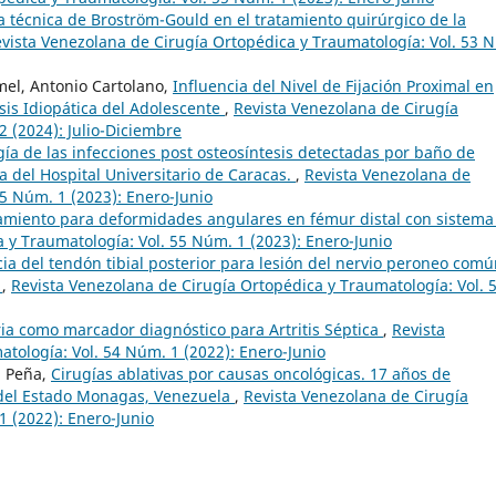
la técnica de Broström-Gould en el tratamiento quirúrgico de la
vista Venezolana de Cirugía Ortopédica y Traumatología: Vol. 53 
mel, Antonio Cartolano,
Influencia del Nivel de Fijación Proximal en
sis Idiopática del Adolescente
,
Revista Venezolana de Cirugía
2 (2024): Julio-Diciembre
ía de las infecciones post osteosíntesis detectadas por baño de
a del Hospital Universitario de Caracas.
,
Revista Venezolana de
55 Núm. 1 (2023): Enero-Junio
amiento para deformidades angulares en fémur distal con sistema
 y Traumatología: Vol. 55 Núm. 1 (2023): Enero-Junio
ia del tendón tibial posterior para lesión del nervio peroneo comú
.
,
Revista Venezolana de Cirugía Ortopédica y Traumatología: Vol. 
ria como marcador diagnóstico para Artritis Séptica
,
Revista
tología: Vol. 54 Núm. 1 (2022): Enero-Junio
a Peña,
Cirugías ablativas por causas oncológicas. 17 años de
 del Estado Monagas, Venezuela
,
Revista Venezolana de Cirugía
1 (2022): Enero-Junio