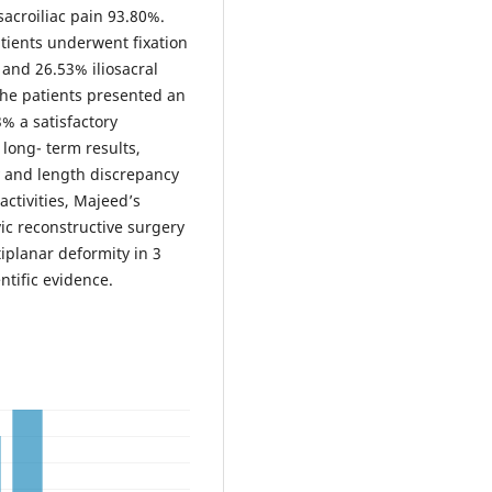
sacroiliac pain 93.80%.
tients underwent fixation
e and 26.53% iliosacral
the patients presented an
% a satisfactory
 long- term results,
ty and length discrepancy
 activities, Majeed’s
vic reconstructive surgery
iplanar deformity in 3
tific evidence.