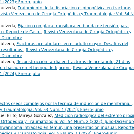
1 (2023): Enero-Junio
epúlveda,
Tratamiento de la disociación espinopélvica en fracturas
vista Venezolana de Cirugía Ortopédica y Traumatología: Vol. 54 
epúlveda,
Fijación con placa transiliaca en banda de tensión para
ico. Reporte de Caso.
,
Revista Venezolana de Cirugía Ortopédica y
o-Diciembre
púlveda,
Fracturas acetabulares en el adulto mayor. Desafíos del
s resultados
,
Revista Venezolana de Cirugía Ortopédica y
o-Diciembre
púlveda,
Reconstrucción tardía en fracturas de acetábulo, 21 días
ión basada en el tiempo de fijación
,
Revista Venezolana de Cirugía
 (2024): Enero-Julio
ectos óseos complejos por la técnica de inducción de membrana.
,
y Traumatología: Vol. 53 Núm. 1 (2021): Enero-Junio
uel Brito, Mireya González,
Medición radiológica del extremo prox
 Ortopédica y Traumatología: Vol. 54 Núm. 2 (2022): Julio-Diciembr
hwannoma intraóseo en fémur, una presentación inusual. Reporte
pédica y Traumatología: Vol. 55 Núm. 1 (2023): Enero-Junio