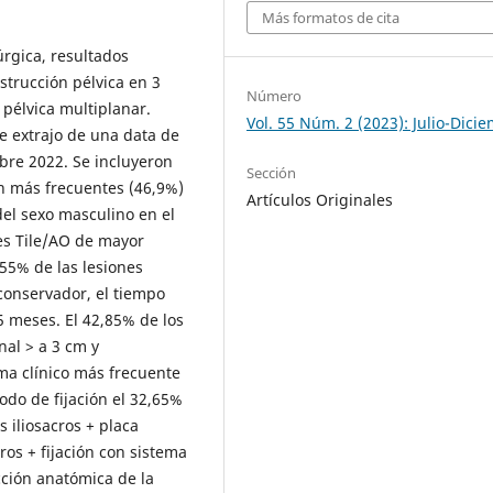
Más formatos de cita
úrgica, resultados
strucción pélvica en 3
Número
pélvica multiplanar.
Vol. 55 Núm. 2 (2023): Julio-Dici
se extrajo de una data de
mbre 2022. Se incluyeron
Sección
n más frecuentes (46,9%)
Artículos Originales
el sexo masculino en el
nes Tile/AO de mayor
55% de las lesiones
conservador, el tiempo
5 meses. El 42,85% de los
al > a 3 cm y
oma clínico más frecuente
odo de fijación el 32,65%
os iliosacros + placa
cros + fijación con sistema
cción anatómica de la