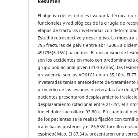
Resumen
El objetivo del estudio es evaluar la técnica quir
funcionales y radiológicos de la cirugía de recon
etapas de fracturas inveteradas con deformidad 
Estudio retrospectivo y descriptivo. La muestra 
795 fracturas de pelvis entre abril 2005 a dicie
49/795(6,16%) pacientes. El mecanismo de lesió
son los accidentes en moto con predominancia d
grupo poblacional joven (21-30 años), las lesio
prevalencia son las AO61C1 en un 55,10%. El 77,
inveteradas tenían antecedente de tratamiento 
promedio de las lesiones inveteradas fue de 4,7
pacientes presentaron desplazamiento traslacion
desplazamiento rotacional entre 21-25º, el sínt
fue el dolor sacroilíaco 93,80%. En cuanto al mét
de los pacientes se le realizó fijación con tornill
transiliacas posterior y el 26,53% tornillos iliosa
espinopélvico. El 67,34% presentaron una corre