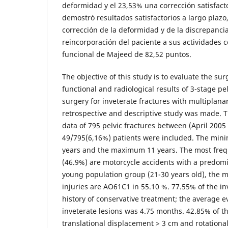
deformidad y el 23,53% una corrección satisfacto
demostró resultados satisfactorios a largo plazo,
corrección de la deformidad y de la discrepanci
reincorporación del paciente a sus actividades c
funcional de Majeed de 82,52 puntos.
The objective of this study is to evaluate the sur
functional and radiological results of 3-stage pe
surgery for inveterate fractures with multiplanar
retrospective and descriptive study was made. 
data of 795 pelvic fractures between (April 200
49/795(6,16%) patients were included. The min
years and the maximum 11 years. The most fre
(46.9%) are motorcycle accidents with a predom
young population group (21-30 years old), the m
injuries are AO61C1 in 55.10 %. 77.55% of the in
history of conservative treatment; the average e
inveterate lesions was 4.75 months. 42.85% of t
translational displacement > 3 cm and rotation