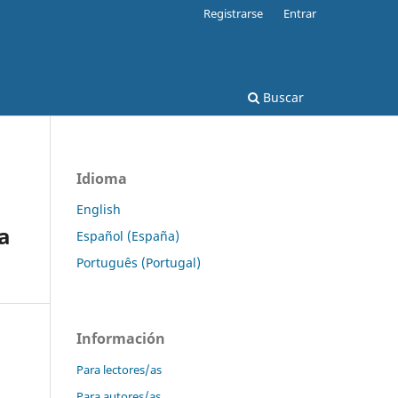
Registrarse
Entrar
Buscar
Idioma
English
a
Español (España)
Português (Portugal)
Información
Para lectores/as
Para autores/as