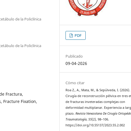
etábulo de la Policlínica
PDF
etábulo de la Policlínica
Publicado
09-04-2026
Cómo citar
Roa Z., A., Mata, M., & Sepúlveda, I. (2026).
 de Fractura,
Cirugía de reconstrucción pélvica en tres e
, Fracture Fixation,
de fracturas inveteradas complejas con
deformidad multiplanar. Experiencia a lar
plazo.
Revista Venezolana De Cirugía Ortopédi
Traumatología
,
55
(2), 98–106.
https://doi.org/10.55137/2023.55.2.002