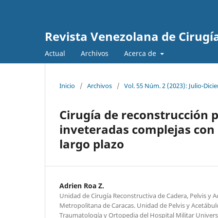
Revista Venezolana de Cirugí
Actual
Archivos
Acerca de
Inicio
/
Archivos
/
Vol. 55 Núm. 2 (2023): Julio-Dic
Cirugía de reconstrucción p
inveteradas complejas con 
largo plazo
Adrien Roa Z.
Unidad de Cirugía Reconstructiva de Cadera, Pelvis y Ac
Metropolitana de Caracas. Unidad de Pelvis y Acetábulo
Traumatología y Ortopedia del Hospital Militar Universi