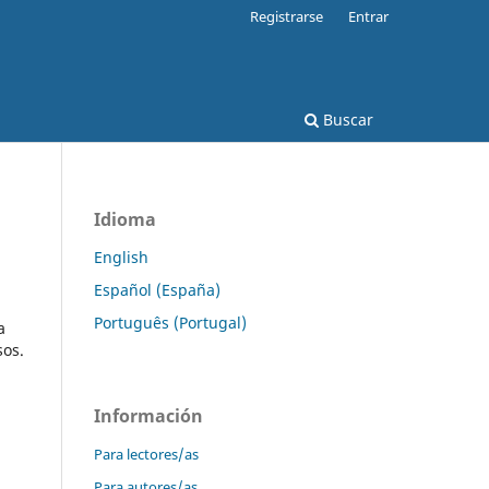
Registrarse
Entrar
Buscar
Idioma
English
Español (España)
Português (Portugal)
a
sos.
Información
Para lectores/as
Para autores/as