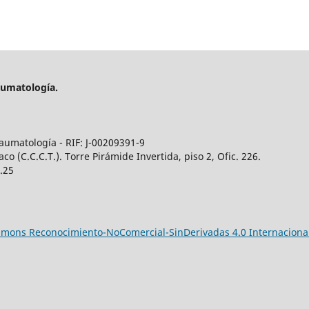
aumatología.
aumatología - RIF: J-00209391-9
 (C.C.C.T.). Torre Pirámide Invertida, piso 2, Ofic. 226.
5.25
ommons Reconocimiento-NoComercial-SinDerivadas 4.0 Internaciona