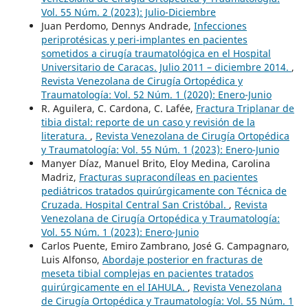
Vol. 55 Núm. 2 (2023): Julio-Diciembre
Juan Perdomo, Dennys Andrade,
Infecciones
periprotésicas y peri-implantes en pacientes
sometidos a cirugía traumatológica en el Hospital
Universitario de Caracas. Julio 2011 – diciembre 2014.
,
Revista Venezolana de Cirugía Ortopédica y
Traumatología: Vol. 52 Núm. 1 (2020): Enero-Junio
R. Aguilera, C. Cardona, C. Lafée,
Fractura Triplanar de
tibia distal: reporte de un caso y revisión de la
literatura.
,
Revista Venezolana de Cirugía Ortopédica
y Traumatología: Vol. 55 Núm. 1 (2023): Enero-Junio
Manyer Díaz, Manuel Brito, Eloy Medina, Carolina
Madriz,
Fracturas supracondíleas en pacientes
pediátricos tratados quirúrgicamente con Técnica de
Cruzada. Hospital Central San Cristóbal.
,
Revista
Venezolana de Cirugía Ortopédica y Traumatología:
Vol. 55 Núm. 1 (2023): Enero-Junio
Carlos Puente, Emiro Zambrano, José G. Campagnaro,
Luis Alfonso,
Abordaje posterior en fracturas de
meseta tibial complejas en pacientes tratados
quirúrgicamente en el IAHULA.
,
Revista Venezolana
de Cirugía Ortopédica y Traumatología: Vol. 55 Núm. 1