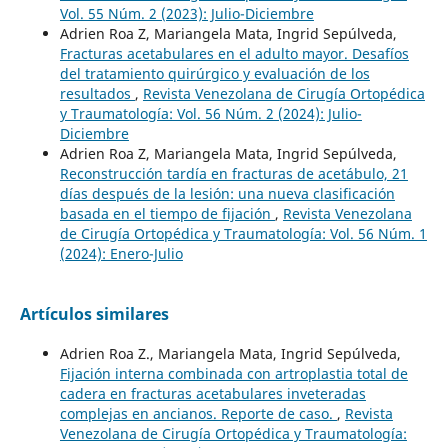
Vol. 55 Núm. 2 (2023): Julio-Diciembre
Adrien Roa Z, Mariangela Mata, Ingrid Sepúlveda,
Fracturas acetabulares en el adulto mayor. Desafíos
del tratamiento quirúrgico y evaluación de los
resultados
,
Revista Venezolana de Cirugía Ortopédica
y Traumatología: Vol. 56 Núm. 2 (2024): Julio-
Diciembre
Adrien Roa Z, Mariangela Mata, Ingrid Sepúlveda,
Reconstrucción tardía en fracturas de acetábulo, 21
días después de la lesión: una nueva clasificación
basada en el tiempo de fijación
,
Revista Venezolana
de Cirugía Ortopédica y Traumatología: Vol. 56 Núm. 1
(2024): Enero-Julio
Artículos similares
Adrien Roa Z., Mariangela Mata, Ingrid Sepúlveda,
Fijación interna combinada con artroplastia total de
cadera en fracturas acetabulares inveteradas
complejas en ancianos. Reporte de caso.
,
Revista
Venezolana de Cirugía Ortopédica y Traumatología: