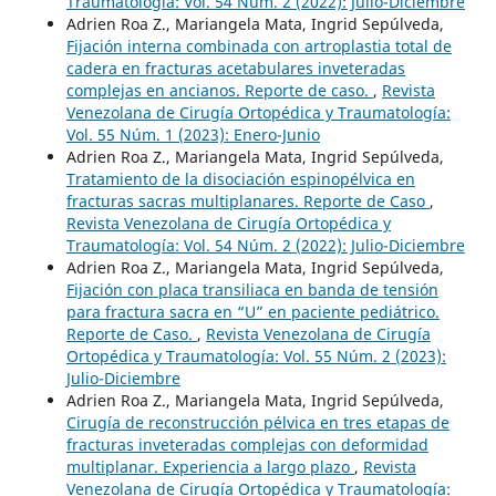
Traumatología: Vol. 54 Núm. 2 (2022): Julio-Diciembre
Adrien Roa Z., Mariangela Mata, Ingrid Sepúlveda,
Fijación interna combinada con artroplastia total de
cadera en fracturas acetabulares inveteradas
complejas en ancianos. Reporte de caso.
,
Revista
Venezolana de Cirugía Ortopédica y Traumatología:
Vol. 55 Núm. 1 (2023): Enero-Junio
Adrien Roa Z., Mariangela Mata, Ingrid Sepúlveda,
Tratamiento de la disociación espinopélvica en
fracturas sacras multiplanares. Reporte de Caso
,
Revista Venezolana de Cirugía Ortopédica y
Traumatología: Vol. 54 Núm. 2 (2022): Julio-Diciembre
Adrien Roa Z., Mariangela Mata, Ingrid Sepúlveda,
Fijación con placa transiliaca en banda de tensión
para fractura sacra en “U” en paciente pediátrico.
Reporte de Caso.
,
Revista Venezolana de Cirugía
Ortopédica y Traumatología: Vol. 55 Núm. 2 (2023):
Julio-Diciembre
Adrien Roa Z., Mariangela Mata, Ingrid Sepúlveda,
Cirugía de reconstrucción pélvica en tres etapas de
fracturas inveteradas complejas con deformidad
multiplanar. Experiencia a largo plazo
,
Revista
Venezolana de Cirugía Ortopédica y Traumatología: