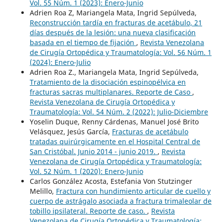
Vol. 55 Núm. 1 (2023): Enero-Junio
Adrien Roa Z, Mariangela Mata, Ingrid Sepúlveda,
Reconstrucción tardía en fracturas de acetábulo, 21
días después de la lesión: una nueva clasificación
basada en el tiempo de fijación
,
Revista Venezolana
de Cirugía Ortopédica y Traumatología: Vol. 56 Núm. 1
(2024): Enero-Julio
Adrien Roa Z., Mariangela Mata, Ingrid Sepúlveda,
Tratamiento de la disociación espinopélvica en
fracturas sacras multiplanares. Reporte de Caso
,
Revista Venezolana de Cirugía Ortopédica y
Traumatología: Vol. 54 Núm. 2 (2022): Julio-Diciembre
Yoselin Duque, Renny Cárdenas, Manuel José Brito
Velásquez, Jesús García,
Fracturas de acetábulo
tratadas quirúrgicamente en el Hospital Central de
San Cristóbal. Junio 2014 - junio 2019.
,
Revista
Venezolana de Cirugía Ortopédica y Traumatología:
Vol. 52 Núm. 1 (2020): Enero-Junio
Carlos González Acosta, Estefania Von Stutzinger
Melillo,
Fractura con hundimiento articular de cuello y
cuerpo de astrágalo asociada a fractura trimaleolar de
tobillo ipsilateral. Reporte de caso.
,
Revista
Venezolana de Cirugía Ortopédica y Traumatología: