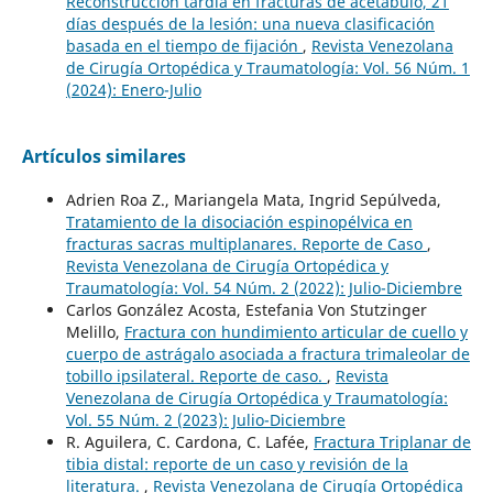
Reconstrucción tardía en fracturas de acetábulo, 21
días después de la lesión: una nueva clasificación
basada en el tiempo de fijación
,
Revista Venezolana
de Cirugía Ortopédica y Traumatología: Vol. 56 Núm. 1
(2024): Enero-Julio
Artículos similares
Adrien Roa Z., Mariangela Mata, Ingrid Sepúlveda,
Tratamiento de la disociación espinopélvica en
fracturas sacras multiplanares. Reporte de Caso
,
Revista Venezolana de Cirugía Ortopédica y
Traumatología: Vol. 54 Núm. 2 (2022): Julio-Diciembre
Carlos González Acosta, Estefania Von Stutzinger
Melillo,
Fractura con hundimiento articular de cuello y
cuerpo de astrágalo asociada a fractura trimaleolar de
tobillo ipsilateral. Reporte de caso.
,
Revista
Venezolana de Cirugía Ortopédica y Traumatología:
Vol. 55 Núm. 2 (2023): Julio-Diciembre
R. Aguilera, C. Cardona, C. Lafée,
Fractura Triplanar de
tibia distal: reporte de un caso y revisión de la
literatura.
,
Revista Venezolana de Cirugía Ortopédica