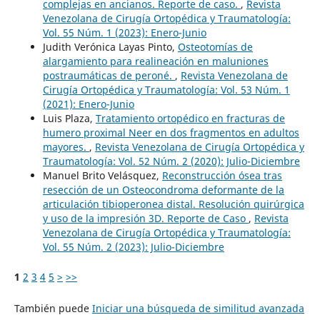
complejas en ancianos. Reporte de caso.
,
Revista
Venezolana de Cirugía Ortopédica y Traumatología:
Vol. 55 Núm. 1 (2023): Enero-Junio
Judith Verónica Layas Pinto,
Osteotomías de
alargamiento para realineación en maluniones
postraumáticas de peroné.
,
Revista Venezolana de
Cirugía Ortopédica y Traumatología: Vol. 53 Núm. 1
(2021): Enero-Junio
Luis Plaza,
Tratamiento ortopédico en fracturas de
humero proximal Neer en dos fragmentos en adultos
mayores.
,
Revista Venezolana de Cirugía Ortopédica y
Traumatología: Vol. 52 Núm. 2 (2020): Julio-Diciembre
Manuel Brito Velásquez,
Reconstrucción ósea tras
resección de un Osteocondroma deformante de la
articulación tibioperonea distal. Resolución quirúrgica
y uso de la impresión 3D. Reporte de Caso
,
Revista
Venezolana de Cirugía Ortopédica y Traumatología:
Vol. 55 Núm. 2 (2023): Julio-Diciembre
1
2
3
4
5
>
>>
También puede
Iniciar una búsqueda de similitud avanzada