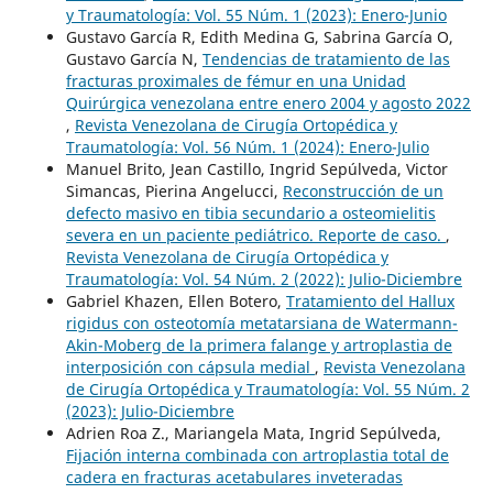
y Traumatología: Vol. 55 Núm. 1 (2023): Enero-Junio
Gustavo García R, Edith Medina G, Sabrina García O,
Gustavo García N,
Tendencias de tratamiento de las
fracturas proximales de fémur en una Unidad
Quirúrgica venezolana entre enero 2004 y agosto 2022
,
Revista Venezolana de Cirugía Ortopédica y
Traumatología: Vol. 56 Núm. 1 (2024): Enero-Julio
Manuel Brito, Jean Castillo, Ingrid Sepúlveda, Victor
Simancas, Pierina Angelucci,
Reconstrucción de un
defecto masivo en tibia secundario a osteomielitis
severa en un paciente pediátrico. Reporte de caso.
,
Revista Venezolana de Cirugía Ortopédica y
Traumatología: Vol. 54 Núm. 2 (2022): Julio-Diciembre
Gabriel Khazen, Ellen Botero,
Tratamiento del Hallux
rigidus con osteotomía metatarsiana de Watermann-
Akin-Moberg de la primera falange y artroplastia de
interposición con cápsula medial
,
Revista Venezolana
de Cirugía Ortopédica y Traumatología: Vol. 55 Núm. 2
(2023): Julio-Diciembre
Adrien Roa Z., Mariangela Mata, Ingrid Sepúlveda,
Fijación interna combinada con artroplastia total de
cadera en fracturas acetabulares inveteradas