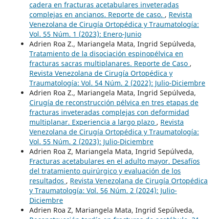
cadera en fracturas acetabulares inveteradas
complejas en ancianos. Reporte de caso.
,
Revista
Venezolana de Cirugía Ortopédica y Traumatología:
Vol. 55 Núm. 1 (2023): Enero-Junio
Adrien Roa Z., Mariangela Mata, Ingrid Sepúlveda,
Tratamiento de la disociación espinopélvica en
fracturas sacras multiplanares. Reporte de Caso
,
Revista Venezolana de Cirugía Ortopédica y
Traumatología: Vol. 54 Núm. 2 (2022): Julio-Diciembre
Adrien Roa Z., Mariangela Mata, Ingrid Sepúlveda,
Cirugía de reconstrucción pélvica en tres etapas de
fracturas inveteradas complejas con deformidad
multiplanar. Experiencia a largo plazo
,
Revista
Venezolana de Cirugía Ortopédica y Traumatología:
Vol. 55 Núm. 2 (2023): Julio-Diciembre
Adrien Roa Z, Mariangela Mata, Ingrid Sepúlveda,
Fracturas acetabulares en el adulto mayor. Desafíos
del tratamiento quirúrgico y evaluación de los
resultados
,
Revista Venezolana de Cirugía Ortopédica
y Traumatología: Vol. 56 Núm. 2 (2024): Julio-
Diciembre
Adrien Roa Z, Mariangela Mata, Ingrid Sepúlveda,