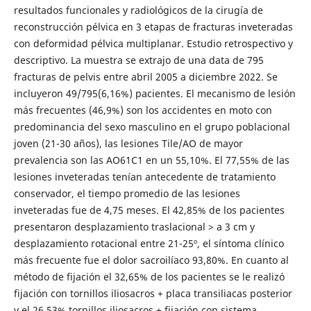
resultados funcionales y radiológicos de la cirugía de
reconstrucción pélvica en 3 etapas de fracturas inveteradas
con deformidad pélvica multiplanar. Estudio retrospectivo y
descriptivo. La muestra se extrajo de una data de 795
fracturas de pelvis entre abril 2005 a diciembre 2022. Se
incluyeron 49/795(6,16%) pacientes. El mecanismo de lesión
más frecuentes (46,9%) son los accidentes en moto con
predominancia del sexo masculino en el grupo poblacional
joven (21-30 años), las lesiones Tile/AO de mayor
prevalencia son las AO61C1 en un 55,10%. El 77,55% de las
lesiones inveteradas tenían antecedente de tratamiento
conservador, el tiempo promedio de las lesiones
inveteradas fue de 4,75 meses. El 42,85% de los pacientes
presentaron desplazamiento traslacional > a 3 cm y
desplazamiento rotacional entre 21-25º, el síntoma clínico
más frecuente fue el dolor sacroilíaco 93,80%. En cuanto al
método de fijación el 32,65% de los pacientes se le realizó
fijación con tornillos iliosacros + placa transiliacas posterior
y el 26,53% tornillos iliosacros + fijación con sistema