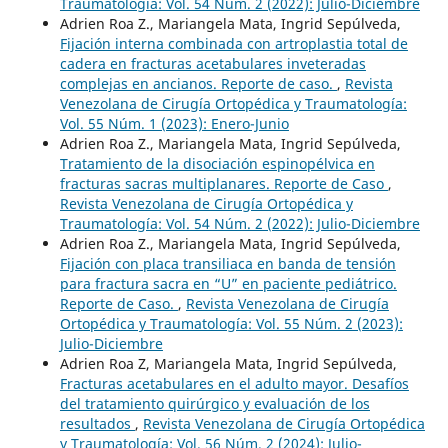
Traumatología: Vol. 54 Núm. 2 (2022): Julio-Diciembre
Adrien Roa Z., Mariangela Mata, Ingrid Sepúlveda,
Fijación interna combinada con artroplastia total de
cadera en fracturas acetabulares inveteradas
complejas en ancianos. Reporte de caso.
,
Revista
Venezolana de Cirugía Ortopédica y Traumatología:
Vol. 55 Núm. 1 (2023): Enero-Junio
Adrien Roa Z., Mariangela Mata, Ingrid Sepúlveda,
Tratamiento de la disociación espinopélvica en
fracturas sacras multiplanares. Reporte de Caso
,
Revista Venezolana de Cirugía Ortopédica y
Traumatología: Vol. 54 Núm. 2 (2022): Julio-Diciembre
Adrien Roa Z., Mariangela Mata, Ingrid Sepúlveda,
Fijación con placa transiliaca en banda de tensión
para fractura sacra en “U” en paciente pediátrico.
Reporte de Caso.
,
Revista Venezolana de Cirugía
Ortopédica y Traumatología: Vol. 55 Núm. 2 (2023):
Julio-Diciembre
Adrien Roa Z, Mariangela Mata, Ingrid Sepúlveda,
Fracturas acetabulares en el adulto mayor. Desafíos
del tratamiento quirúrgico y evaluación de los
resultados
,
Revista Venezolana de Cirugía Ortopédica
y Traumatología: Vol. 56 Núm. 2 (2024): Julio-