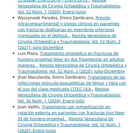
Venezolana de Cirugía Ortopédica y Traumatología:
Vol. 52 Núm. 1 (2020): Enero-Junio
Wyszynoski Paredes, Emiro Zambrano,
Presión
intracompartimental y signos clínicos en pacientes
con fracturas diafisarias en miembros inferiores
ingresados en el IAHULA.
,
Revista Venezolana de
Cirugía Ortopédica y Traumatología: Vol. 53 Núm. 2
(2021): Julio-Diciembre
Luis Plaza,
Tratamiento ortopédico en fracturas de
humero proximal Neer en dos fragmentos en adultos
mayores.
,
Revista Venezolana de Cirugía Ortopédica y
Traumatología: Vol. 52 Núm. 2 (2020): Julio-Diciembre
Jhon Marulanda, Emiro Zambrano,
Tratamiento de las
infecciones músculo-esqueléticas de fémur y tibia con
el uso del clavo medicado CITEC-ULA
,
Revista
Venezolana de Cirugía Ortopédica y Traumatología:
Vol. 56 Núm. 1 (2024): Enero-Julio
Juan Vallés,
Tratamiento con inmovilización en
rotación externa en pacientes con fracturas tipo Neer
III de húmero proximal.
,
Revista Venezolana de
Cirugía Ortopédica y Traumatología: Vol. 52 Núm. 1
(2020): Enero-Junio