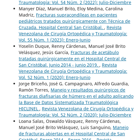
Traumatología: Vol. 54 Núm. 2 (2022): Julio-Diciembre
Manyer Díaz, Manuel Brito, Eloy Medina, Carolina
Madriz,
Fracturas supracondíleas en pacientes
pediátricos tratados quirúrgicamente con Técnica de
Cruzada. Hospital Central San Cristóbal.
,
Revista
Venezolana de Cirugía Ortopédica y Traumatología:
Vol. 55 Núm. 1 (2023): Enero-Junio
Yoselin Duque, Renny Cárdenas, Manuel José Brito
Velásquez, Jesús García,
Fracturas de acetábulo
tratadas quirúrgicamente en el Hospital Central de
San Cristóbal. Junio 2014 - junio 2019.
,
Revista
Venezolana de Cirugía Ortopédica y Traumatología:
Vol. 52 Núm. 1 (2020): Enero-Junio
Jorge Briceño, José G. Campagnaro, Alfredo Guardia,
Ramón Torres,
Manejo y resultados quirúrgicos de
fracturas diafisarias de húmero en el adulto aplicando
la Base de Datos Sistematizada Traumatológica
HICLINEL
,
Revista Venezolana de Cirugía Ortopédica y
Traumatología: Vol. 52 Núm. 2 (2020): Julio-Diciembre
Loana Salas, Oswaldo Vásquez, Renny Cárdenas,
Manuel José Brito Velásquez, Luis Sanguino,
Manejo
de fracturas abiertas en el Hospital Central de San
Cristóbal. Enero 2014 – Enero 2016.
,
Revista