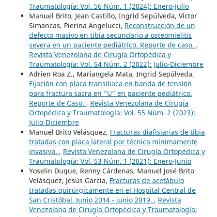
Traumatología: Vol. 56 Núm. 1 (2024): Enero-Julio
Manuel Brito, Jean Castillo, Ingrid Sepúlveda, Victor
Simancas, Pierina Angelucci,
Reconstrucción de un
defecto masivo en tibia secundario a osteomielitis
severa en un paciente pediátrico. Reporte de caso.
,
Revista Venezolana de Cirugía Ortopédica y
Traumatología: Vol. 54 Núm. 2 (2022): Julio-Diciembre
Adrien Roa Z., Mariangela Mata, Ingrid Sepúlveda,
Fijación con placa transiliaca en banda de tensión
para fractura sacra en “U” en paciente pediátrico.
Reporte de Caso.
,
Revista Venezolana de Cirugía
Ortopédica y Traumatología: Vol. 55 Núm. 2 (2023):
Julio-Diciembre
Manuel Brito Velásquez,
Fracturas diafisiarias de tibia
tratadas con placa lateral por técnica mínimamente
invasiva.
,
Revista Venezolana de Cirugía Ortopédica y
Traumatología: Vol. 53 Núm. 1 (2021): Enero-Junio
Yoselin Duque, Renny Cárdenas, Manuel José Brito
Velásquez, Jesús García,
Fracturas de acetábulo
tratadas quirúrgicamente en el Hospital Central de
San Cristóbal. Junio 2014 - junio 2019.
,
Revista
Venezolana de Cirugía Ortopédica y Traumatología: