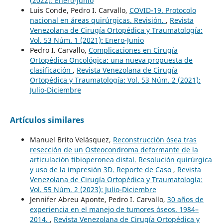
(2022): Enero-Junio
Luis Conde, Pedro I. Carvallo,
COVID-19. Protocolo
nacional en áreas quirúrgicas. Revisión.
,
Revista
Venezolana de Cirugía Ortopédica y Traumatología:
Vol. 53 Núm. 1 (2021): Enero-Junio
Pedro I. Carvallo,
Complicaciones en Cirugía
Ortopédica Oncológica: una nueva propuesta de
clasificación
,
Revista Venezolana de Cirugía
Ortopédica y Traumatología: Vol. 53 Núm. 2 (2021):
Julio-Diciembre
Artículos similares
Manuel Brito Velásquez,
Reconstrucción ósea tras
resección de un Osteocondroma deformante de la
articulación tibioperonea distal. Resolución quirúrgica
y uso de la impresión 3D. Reporte de Caso
,
Revista
Venezolana de Cirugía Ortopédica y Traumatología:
Vol. 55 Núm. 2 (2023): Julio-Diciembre
Jennifer Abreu Aponte, Pedro I. Carvallo,
30 años de
experiencia en el manejo de tumores óseos. 1984–
2014.
,
Revista Venezolana de Cirugía Ortopédica y