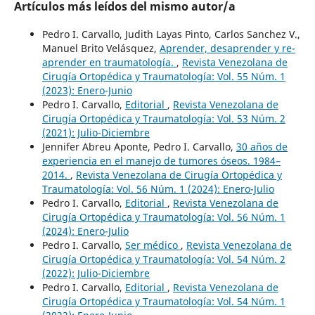
Artículos más leídos del mismo autor/a
Pedro I. Carvallo, Judith Layas Pinto, Carlos Sanchez V.,
Manuel Brito Velásquez,
Aprender, desaprender y re-
aprender en traumatología.
,
Revista Venezolana de
Cirugía Ortopédica y Traumatología: Vol. 55 Núm. 1
(2023): Enero-Junio
Pedro I. Carvallo,
Editorial
,
Revista Venezolana de
Cirugía Ortopédica y Traumatología: Vol. 53 Núm. 2
(2021): Julio-Diciembre
Jennifer Abreu Aponte, Pedro I. Carvallo,
30 años de
experiencia en el manejo de tumores óseos. 1984–
2014.
,
Revista Venezolana de Cirugía Ortopédica y
Traumatología: Vol. 56 Núm. 1 (2024): Enero-Julio
Pedro I. Carvallo,
Editorial
,
Revista Venezolana de
Cirugía Ortopédica y Traumatología: Vol. 56 Núm. 1
(2024): Enero-Julio
Pedro I. Carvallo,
Ser médico
,
Revista Venezolana de
Cirugía Ortopédica y Traumatología: Vol. 54 Núm. 2
(2022): Julio-Diciembre
Pedro I. Carvallo,
Editorial
,
Revista Venezolana de
Cirugía Ortopédica y Traumatología: Vol. 54 Núm. 1