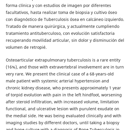
forma clínica y con estudios de imagen por diferentes
facultativos, hasta realizar toma de biopsia y cultivo óseo
con diagnóstico de Tuberculosis ósea en calcáneo izquierdo.
Tratado de manera quirúrgica, y actualmente cumpliendo
tratamiento antituberculoso, con evolución satisfactoria
recuperando movilidad articular, sin dolor y disminución del
volumen de retropié.
Osteoarticular extrapulmonary tuberculosis is a rare entity
(16%), and those with extravertebral involvement are in turn
very rare. We present the clinical case of a 68-years-old
male patient with systemic arterial hypertension and
chronic kidney disease, who presents approximately 1 year
of torpid evolution with pain in the left hindfoot, worsening
after steroid infiltration, with increased volume, limitation
functional, and ulcerative lesion with purulent exudate on
the medial side. He was being evaluated clinically and with
imaging studies by different doctors, until taking a biopsy
and bone culture with a diagnosis of Bone Tuberculosis in