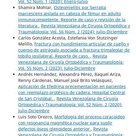
Vol. 52 Núm. 1 (2020): Enero-Junio
Shamira Mohtar,
Osteomielitis por Serratia
marcescens aislada en cabeza de fémur en adulto
inmunocompetente. Reporte de caso y revisión de la
literatura
,
Revista Venezolana de Cirugía Ortopédica y
Traumatología: Vol. 56 Núm. 2 (2024): Julio-Diciembre
Carlos González Acosta, Estefania Von Stutzinger
Melillo,
Fractura con hundimiento articular de cuello y
cuerpo de astrágalo asociada a fractura trimaleolar de
tobillo ipsilateral. Reporte de caso.
,
Revista
Venezolana de Cirugía Ortopédica y Traumatología:
Vol. 55 Núm. 2 (2023): Julio-Diciembre
Andrés Hernández, Alexandra Pérez, Raquel Ariza,
Renny Cárdenas, Manuel José Brito Velásquez,
Aplicación de Efedrina precementación en pacientes
con reemplazo protésico de cadera. Hospital Central
de San Cristóbal.
,
Revista Venezolana de Cirugía
Ortopédica y Traumatología: Vol. 52 Núm. 2 (2020):
Julio-Diciembre
Luis Soto Orozco,
Morfología del proceso coracoideo
con resonancia magnética nuclear para suplir
defectos óseos glenoideos anterior
,
Revista
Venezolana de Cirugía Ortopédica y Traumatología: