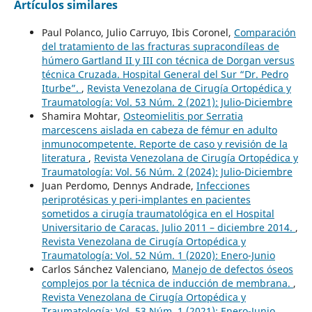
Artículos similares
Paul Polanco, Julio Carruyo, Ibis Coronel,
Comparación
del tratamiento de las fracturas supracondíleas de
húmero Gartland II y III con técnica de Dorgan versus
técnica Cruzada. Hospital General del Sur “Dr. Pedro
Iturbe”.
,
Revista Venezolana de Cirugía Ortopédica y
Traumatología: Vol. 53 Núm. 2 (2021): Julio-Diciembre
Shamira Mohtar,
Osteomielitis por Serratia
marcescens aislada en cabeza de fémur en adulto
inmunocompetente. Reporte de caso y revisión de la
literatura
,
Revista Venezolana de Cirugía Ortopédica y
Traumatología: Vol. 56 Núm. 2 (2024): Julio-Diciembre
Juan Perdomo, Dennys Andrade,
Infecciones
periprotésicas y peri-implantes en pacientes
sometidos a cirugía traumatológica en el Hospital
Universitario de Caracas. Julio 2011 – diciembre 2014.
,
Revista Venezolana de Cirugía Ortopédica y
Traumatología: Vol. 52 Núm. 1 (2020): Enero-Junio
Carlos Sánchez Valenciano,
Manejo de defectos óseos
complejos por la técnica de inducción de membrana.
,
Revista Venezolana de Cirugía Ortopédica y
Traumatología: Vol. 53 Núm. 1 (2021): Enero-Junio