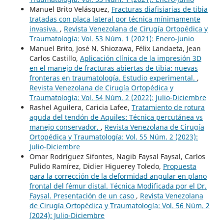
Manuel Brito Velásquez,
Fracturas diafisiarias de tibia
tratadas con placa lateral por técnica mínimamente
invasiva.
,
Revista Venezolana de Cirugía Ortopédica y
Traumatología: Vol. 53 Núm. 1 (2021): Enero-Junio
Manuel Brito, José N. Shiozawa, Félix Landaeta, Jean
Carlos Castillo,
Aplicación clínica de la impresión 3D
en el manejo de fracturas abiertas de tibia: nuevas
fronteras en traumatología. Estudio experimental.
,
Revista Venezolana de Cirugía Ortopédica y
Traumatología: Vol. 54 Núm. 2 (2022): Julio-Diciembre
Rashel Aguilera, Caricia Lafee,
Tratamiento de rotura
aguda del tendón de Aquiles: Técnica percutánea vs
manejo conservador.
,
Revista Venezolana de Cirugía
Ortopédica y Traumatología: Vol. 55 Núm. 2 (2023):
Julio-Diciembre
Omar Rodríguez Sifontes, Nagib Faysal Faysal, Carlos
Pulido Ramírez, Didier Higuerey Toledo,
Propuesta
para la corrección de la deformidad angular en plano
frontal del fémur distal. Técnica Modificada por el Dr.
Faysal. Presentación de un caso
,
Revista Venezolana
de Cirugía Ortopédica y Traumatología: Vol. 56 Núm. 2
(2024): Julio-Diciembre