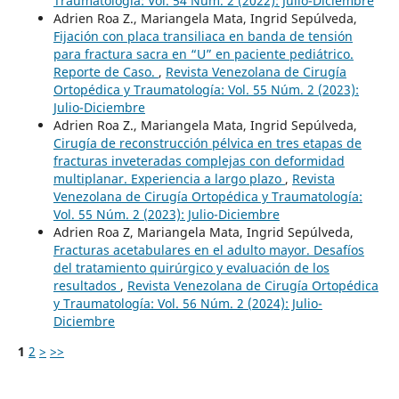
Traumatología: Vol. 54 Núm. 2 (2022): Julio-Diciembre
Adrien Roa Z., Mariangela Mata, Ingrid Sepúlveda,
Fijación con placa transiliaca en banda de tensión
para fractura sacra en “U” en paciente pediátrico.
Reporte de Caso.
,
Revista Venezolana de Cirugía
Ortopédica y Traumatología: Vol. 55 Núm. 2 (2023):
Julio-Diciembre
Adrien Roa Z., Mariangela Mata, Ingrid Sepúlveda,
Cirugía de reconstrucción pélvica en tres etapas de
fracturas inveteradas complejas con deformidad
multiplanar. Experiencia a largo plazo
,
Revista
Venezolana de Cirugía Ortopédica y Traumatología:
Vol. 55 Núm. 2 (2023): Julio-Diciembre
Adrien Roa Z, Mariangela Mata, Ingrid Sepúlveda,
Fracturas acetabulares en el adulto mayor. Desafíos
del tratamiento quirúrgico y evaluación de los
resultados
,
Revista Venezolana de Cirugía Ortopédica
y Traumatología: Vol. 56 Núm. 2 (2024): Julio-
Diciembre
1
2
>
>>