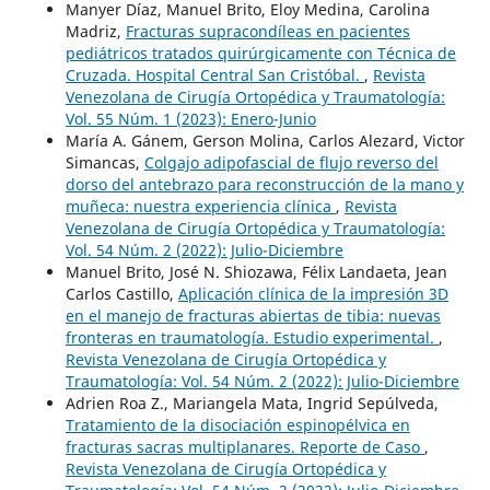
Manyer Díaz, Manuel Brito, Eloy Medina, Carolina
Madriz,
Fracturas supracondíleas en pacientes
pediátricos tratados quirúrgicamente con Técnica de
Cruzada. Hospital Central San Cristóbal.
,
Revista
Venezolana de Cirugía Ortopédica y Traumatología:
Vol. 55 Núm. 1 (2023): Enero-Junio
María A. Gánem, Gerson Molina, Carlos Alezard, Victor
Simancas,
Colgajo adipofascial de flujo reverso del
dorso del antebrazo para reconstrucción de la mano y
muñeca: nuestra experiencia clínica
,
Revista
Venezolana de Cirugía Ortopédica y Traumatología:
Vol. 54 Núm. 2 (2022): Julio-Diciembre
Manuel Brito, José N. Shiozawa, Félix Landaeta, Jean
Carlos Castillo,
Aplicación clínica de la impresión 3D
en el manejo de fracturas abiertas de tibia: nuevas
fronteras en traumatología. Estudio experimental.
,
Revista Venezolana de Cirugía Ortopédica y
Traumatología: Vol. 54 Núm. 2 (2022): Julio-Diciembre
Adrien Roa Z., Mariangela Mata, Ingrid Sepúlveda,
Tratamiento de la disociación espinopélvica en
fracturas sacras multiplanares. Reporte de Caso
,
Revista Venezolana de Cirugía Ortopédica y