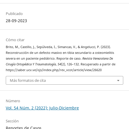
Publicado
28-09-2023
Cómo citar
Brito, M., Castillo, J., Sepúlveda, I., Simancas, V., & Angelucci, P. (2023).
Reconstrucción de un defecto masivo en tibia secundario a osteomielitis
severa en un paciente pediátrico. Reporte de caso.
Revista Venezolana De
Cirugía Ortopédica Y Traumatología
,
54
(2), 126–132. Recuperado a partir de
https://saber.ucv.ve/ojs/index.php/rev_vcot/article/view/26620
Más formatos de cita
Número
Vol. 54 Núm. 2 (2022): Julio-Diciembre
Sección
Reportes de Casos