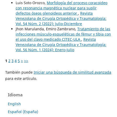
Luis Soto Orozco,
Morfología del proceso coracoideo
con resonancia magnética nuclear para suplir
defectos óseos glenoideos anterior
,
Revista
Venezolana de Cirugía Ortopédica y Traumatología:
Vol. 54 Núm. 2 (2022): Julio-Diciembre
Jhon Marulanda, Emiro Zambrano,
Tratamiento de las
infecciones músculo-esqueléticas de fémur y tibia con
el uso del clavo medicado CITEC-ULA
,
Revista
Venezolana de Cirugía Ortopédica y Traumatología:
Vol. 56 Núm. 1 (2024): Enero-Julio
1
2
3
4
5
>
>>
También puede
Iniciar una búsqueda de similitud avanzada
para este artículo.
Idioma
English
Español (España)