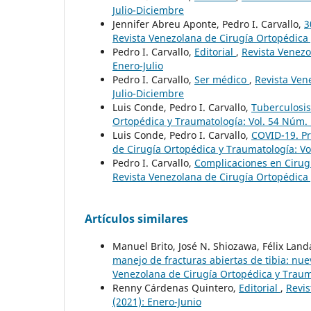
Julio-Diciembre
Jennifer Abreu Aponte, Pedro I. Carvallo,
3
Revista Venezolana de Cirugía Ortopédica 
Pedro I. Carvallo,
Editorial
,
Revista Venezo
Enero-Julio
Pedro I. Carvallo,
Ser médico
,
Revista Ven
Julio-Diciembre
Luis Conde, Pedro I. Carvallo,
Tuberculosis
Ortopédica y Traumatología: Vol. 54 Núm. 
Luis Conde, Pedro I. Carvallo,
COVID-19. Pr
de Cirugía Ortopédica y Traumatología: Vo
Pedro I. Carvallo,
Complicaciones en Cirug
Revista Venezolana de Cirugía Ortopédica 
Artículos similares
Manuel Brito, José N. Shiozawa, Félix Landa
manejo de fracturas abiertas de tibia: nu
Venezolana de Cirugía Ortopédica y Trauma
Renny Cárdenas Quintero,
Editorial
,
Revis
(2021): Enero-Junio