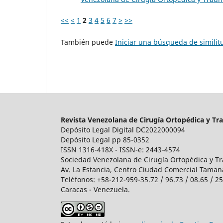
<<
<
1
2
3
4
5
6
7
>
>>
También puede
Iniciar una búsqueda de simili
Revista Venezolana de Cirugía Ortopédica y Tr
Depósito Legal Digital DC2022000094
Depósito Legal pp 85-0352
ISSN 1316-418X - ISSN-e: 2443-4574
Sociedad Venezolana de Cirugía Ortopédica y Tr
Av. La Estancia, Centro Ciudad Comercial Tamanaco
Teléfonos: +58-212-959-35.72 / 96.73 / 08.65 / 2
Caracas - Venezuela.