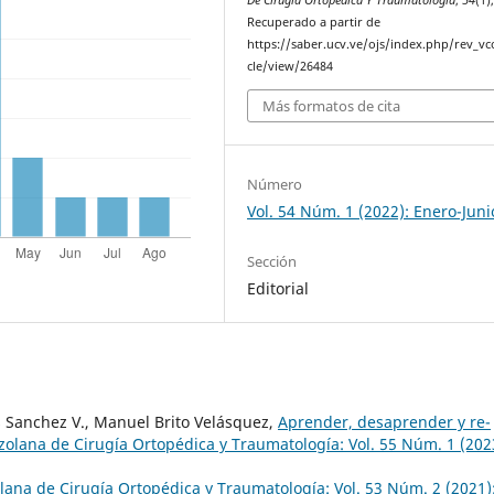
De Cirugía Ortopédica Y Traumatología
,
54
(1),
Recuperado a partir de
https://saber.ucv.ve/ojs/index.php/rev_vco
cle/view/26484
Más formatos de cita
Número
Vol. 54 Núm. 1 (2022): Enero-Juni
Sección
Editorial
os Sanchez V., Manuel Brito Velásquez,
Aprender, desaprender y re-
zolana de Cirugía Ortopédica y Traumatología: Vol. 55 Núm. 1 (202
lana de Cirugía Ortopédica y Traumatología: Vol. 53 Núm. 2 (2021)