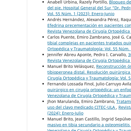
Anabell Urbina, Razely Portillo,
Bloqueo del
del pie. Hospital General del Sur “Dr. Ped
Vol. 55 Núm. 1 (2023): Enero-Junio
Andrés Hernández, Alexandra Pérez, Raque
Efedrina precementación en pacientes con 
Revista Venezolana de Cirugía Ortopédica 
Carlos Puente, Emiro Zambrano, José G. C
tibial complejas en pacientes tratados qu
Ortopédica y Traumatología: Vol. 55 Núm. 
Jennifer Abreu Aponte, Pedro I. Carvallo,
3
Revista Venezolana de Cirugía Ortopédica 
Manuel Brito Velásquez,
Reconstrucción ó
tibioperonea distal. Resolución quirúrgic
Cirugía Ortopédica y Traumatología: Vol. 5
Fernando Lossada Finol, Julio Carruyo Avil
quirúrgico en cirugía ortopédica: un enfo
Venezolana de Cirugía Ortopédica y Trauma
Jhon Marulanda, Emiro Zambrano,
Tratami
uso del clavo medicado CITEC-ULA
,
Revist
(2024): Enero-Julio
Manuel Brito, Jean Castillo, Ingrid Sepúlv
masivo en tibia secundario a osteomielitis
Venezolana de Cirugía Ortopédica y Trauma