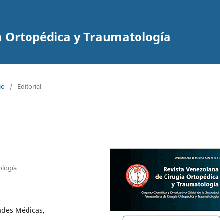
a Ortopédica y Traumatología
io
/
Editorial
ología
ades Médicas,