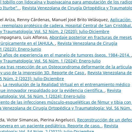
 tobillo con lidocaína y bupivacaina para amputación de los radio
ro Iturbe”.
,
Revista Venezolana de Cirugía Ortopédica y Traumatolo
l Ariza, Renny Cárdenas, Manuel José Brito Velásquez,
Aplicación
reemplazo protésico de cadera. Hospital Central de San Cristóbal
y Traumatología: Vol. 52 Núm. 2 (2020): Julio-Diciembre
ampagnaro, Luis Alfonso,
Abordaje posterior en fracturas de meset
irúrgicamente en el IAHULA.
,
Revista Venezolana de Cirugía
1 (2023): Enero-Junio
0 años de experiencia en el manejo de tumores óseos. 1984–2014.
y Traumatología: Vol. 56 Núm. 1 (2024): Enero-Julio
sea tras resección de un Osteocondroma deformante de la articula
a y uso de la impresión 3D. Reporte de Caso
,
Revista Venezolana de
5 Núm. 2 (2023): Julio-Diciembre
a,
La revolución de la Realidad Virtual en el entrenamiento médico
que innovador respaldado por la evidencia científica.
,
Revista
tología: Vol. 56 Núm. 1 (2024): Enero-Julio
ento de las infecciones músculo-esqueléticas de fémur y tibia con 
a Venezolana de Cirugía Ortopédica y Traumatología: Vol. 56 Núm.
eda, Victor Simancas, Pierina Angelucci,
Reconstrucción de un defec
 severa en un paciente pediátrico. Reporte de caso.
,
Revista
tología: Vol. 54 Núm. 2 (2022): Julio-Diciembre