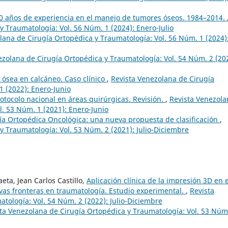
0 años de experiencia en el manejo de tumores óseos. 1984–2014.
y Traumatología: Vol. 56 Núm. 1 (2024): Enero-Julio
lana de Cirugía Ortopédica y Traumatología: Vol. 56 Núm. 1 (2024)
ezolana de Cirugía Ortopédica y Traumatología: Vol. 54 Núm. 2 (20
 ósea en calcáneo. Caso clínico
,
Revista Venezolana de Cirugía
1 (2022): Enero-Junio
otocolo nacional en áreas quirúrgicas. Revisión.
,
Revista Venezola
l. 53 Núm. 1 (2021): Enero-Junio
ía Ortopédica Oncológica: una nueva propuesta de clasificación
,
y Traumatología: Vol. 53 Núm. 2 (2021): Julio-Diciembre
eta, Jean Carlos Castillo,
Aplicación clínica de la impresión 3D en e
evas fronteras en traumatología. Estudio experimental.
,
Revista
tología: Vol. 54 Núm. 2 (2022): Julio-Diciembre
ta Venezolana de Cirugía Ortopédica y Traumatología: Vol. 53 Núm