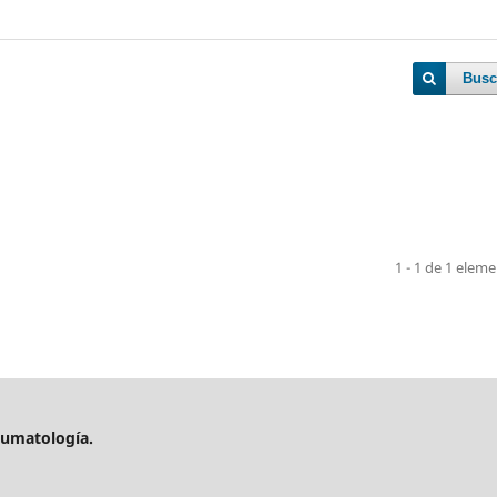
Busc
1 - 1 de 1 elem
aumatología.