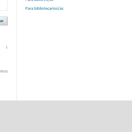
Para bibliotecarios/as
ar
1
entos