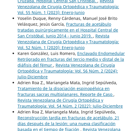
Cruzada. Hospital Central San Cristóbal.
,
Revista
Venezolana de Cirugía Ortopédica y Traumatología:
Vol. 55 Núm. 1 (2023): Enero-Junio
Yoselin Duque, Renny Cárdenas, Manuel José Brito
Velásquez, Jesús García,
Fracturas de acetábulo
tratadas quirúrgicamente en el Hospital Central de
San Cristóbal. Junio 2014 - junio 2019.
,
Revista
Venezolana de Cirugía Ortopédica y Traumatología:
Vol. 52 Núm. 1 (2020): Enero-Junio
Karen González, Luis Romero,
Enclavado Endomedular
Retrógrado en fracturas del tercio medio y distal de la
diáfisis del fémur
,
Revista Venezolana de Cirugía
Ortopédica y Traumatología: Vol. 56 Núm. 2 (2024):
Julio-Diciembre
Adrien Roa Z., Mariangela Mata, Ingrid Sepúlveda,
Tratamiento de la disociación espinopélvica en
fracturas sacras multiplanares. Reporte de Caso
,
Revista Venezolana de Cirugía Ortopédica y
Traumatología: Vol. 54 Núm. 2 (2022): Julio-Diciembre
Adrien Roa Z, Mariangela Mata, Ingrid Sepúlveda,
Reconstrucción tardía en fracturas de acetábulo, 21
días después de la lesión: una nueva clasificación
basada en el tiempo de fijación
,
Revista Venezolana