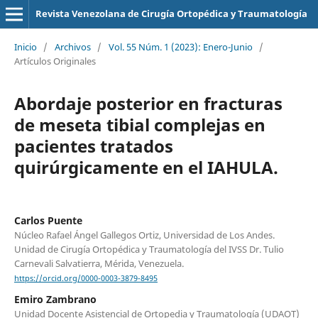
Revista Venezolana de Cirugía Ortopédica y Traumatología
Inicio
/
Archivos
/
Vol. 55 Núm. 1 (2023): Enero-Junio
/
Artículos Originales
Abordaje posterior en fracturas
de meseta tibial complejas en
pacientes tratados
quirúrgicamente en el IAHULA.
Carlos Puente
Núcleo Rafael Ángel Gallegos Ortiz, Universidad de Los Andes.
Unidad de Cirugía Ortopédica y Traumatología del IVSS Dr. Tulio
Carnevali Salvatierra, Mérida, Venezuela.
https://orcid.org/0000-0003-3879-8495
Emiro Zambrano
Unidad Docente Asistencial de Ortopedia y Traumatología (UDAOT)