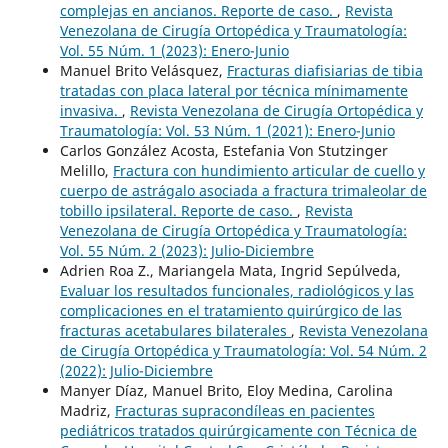
complejas en ancianos. Reporte de caso.
,
Revista
Venezolana de Cirugía Ortopédica y Traumatología:
Vol. 55 Núm. 1 (2023): Enero-Junio
Manuel Brito Velásquez,
Fracturas diafisiarias de tibia
tratadas con placa lateral por técnica mínimamente
invasiva.
,
Revista Venezolana de Cirugía Ortopédica y
Traumatología: Vol. 53 Núm. 1 (2021): Enero-Junio
Carlos González Acosta, Estefania Von Stutzinger
Melillo,
Fractura con hundimiento articular de cuello y
cuerpo de astrágalo asociada a fractura trimaleolar de
tobillo ipsilateral. Reporte de caso.
,
Revista
Venezolana de Cirugía Ortopédica y Traumatología:
Vol. 55 Núm. 2 (2023): Julio-Diciembre
Adrien Roa Z., Mariangela Mata, Ingrid Sepúlveda,
Evaluar los resultados funcionales, radiológicos y las
complicaciones en el tratamiento quirúrgico de las
fracturas acetabulares bilaterales
,
Revista Venezolana
de Cirugía Ortopédica y Traumatología: Vol. 54 Núm. 2
(2022): Julio-Diciembre
Manyer Díaz, Manuel Brito, Eloy Medina, Carolina
Madriz,
Fracturas supracondíleas en pacientes
pediátricos tratados quirúrgicamente con Técnica de