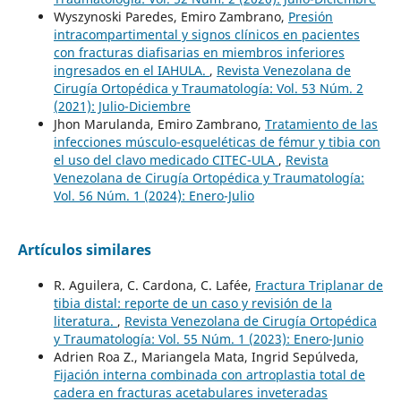
Wyszynoski Paredes, Emiro Zambrano,
Presión
intracompartimental y signos clínicos en pacientes
con fracturas diafisarias en miembros inferiores
ingresados en el IAHULA.
,
Revista Venezolana de
Cirugía Ortopédica y Traumatología: Vol. 53 Núm. 2
(2021): Julio-Diciembre
Jhon Marulanda, Emiro Zambrano,
Tratamiento de las
infecciones músculo-esqueléticas de fémur y tibia con
el uso del clavo medicado CITEC-ULA
,
Revista
Venezolana de Cirugía Ortopédica y Traumatología:
Vol. 56 Núm. 1 (2024): Enero-Julio
Artículos similares
R. Aguilera, C. Cardona, C. Lafée,
Fractura Triplanar de
tibia distal: reporte de un caso y revisión de la
literatura.
,
Revista Venezolana de Cirugía Ortopédica
y Traumatología: Vol. 55 Núm. 1 (2023): Enero-Junio
Adrien Roa Z., Mariangela Mata, Ingrid Sepúlveda,
Fijación interna combinada con artroplastia total de
cadera en fracturas acetabulares inveteradas