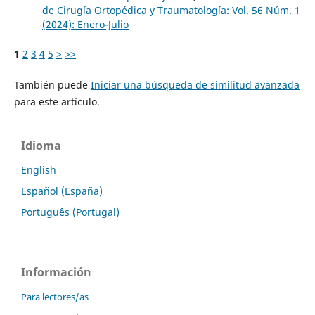
de Cirugía Ortopédica y Traumatología: Vol. 56 Núm. 1
(2024): Enero-Julio
1
2
3
4
5
>
>>
También puede
Iniciar una búsqueda de similitud avanzada
para este artículo.
Idioma
English
Español (España)
Português (Portugal)
Información
Para lectores/as