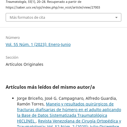
Traumatología
,
55
(1), 20–28. Recuperado a partir de
https://saber.ucv.ve/ojs/index.php/rev_vcot/article/view/27003
Más formatos de cita
Número
Vol. 55 Núm. 1 (2023): Enero-Junio
Sección
Artículos Originales
Artículos más leídos del mismo autor/a
Jorge Briceño, José G. Campagnaro, Alfredo Guardia,
Ramón Torres,
Manejo y resultados quirúrgicos de
fracturas diafisarias de húmero en el adulto aplicando
la Base de Datos Sistematizada Traumatológica
HICLINEL
,
Revista Venezolana de Cirugía Ortopédica y
Traumatología: Vol. 52 Núm. 2 (2020): Julio-Diciembre