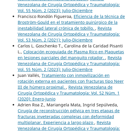
Venezolana de Cirugía Ortopédica y Traumatología:
Vol. 55 Núm. 2 (2023): Julio-Diciembre
Francisco Rondón Figueroa,
Eficiencia de la técnica de
Broström-Gould en el tratamiento quirúrgico de la
inestabilidad lateral crónica de tobillo.
,
Revista
Venezolana de Cirugía Ortopédica y Traumatología:
Vol. 53 Núm. 2 (2021): Julio-Diciembre
Carlos L. Goschenko T., Carolina de la Caridad Pisanti
L.,
Colocación ecoguiada de Plasma Rico en Plaquetas
en lesiones parciales del manguito rotador.
,
Revista
Venezolana de Cirugía Ortopédica y Traumatología:
Vol. 55 Núm. 2 (2023): Julio-Diciembre
Juan Vallés,
Tratamiento con inmovilización en
rotación externa en pacientes con fracturas tipo Neer
III de húmero proximal.
,
Revista Venezolana de
Cirugía Ortopédica y Traumatología: Vol. 52 Núm. 1
(2020): Enero-Junio
Adrien Roa Z., Mariangela Mata, Ingrid Sepúlveda,
Cirugía de reconstrucción pélvica en tres etapas de
fracturas inveteradas complejas con deformidad
multiplanar. Experiencia a largo plazo
,
Revista
Venezolana de Cirugía Ortopédica y Traumatología: