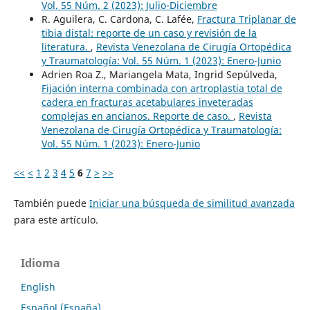
Vol. 55 Núm. 2 (2023): Julio-Diciembre
R. Aguilera, C. Cardona, C. Lafée,
Fractura Triplanar de
tibia distal: reporte de un caso y revisión de la
literatura.
,
Revista Venezolana de Cirugía Ortopédica
y Traumatología: Vol. 55 Núm. 1 (2023): Enero-Junio
Adrien Roa Z., Mariangela Mata, Ingrid Sepúlveda,
Fijación interna combinada con artroplastia total de
cadera en fracturas acetabulares inveteradas
complejas en ancianos. Reporte de caso.
,
Revista
Venezolana de Cirugía Ortopédica y Traumatología:
Vol. 55 Núm. 1 (2023): Enero-Junio
<<
<
1
2
3
4
5
6
7
>
>>
También puede
Iniciar una búsqueda de similitud avanzada
para este artículo.
Idioma
English
Español (España)