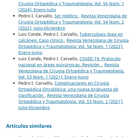
Cirugía Ortopédica y Traumatología: Vol. 56 Núm. 1
(2024): Enero-Julio
Pedro I. Carvallo,
Ser médico
,
Revista Venezolana de
Cirugía Ortopédica y Traumatología: Vol. 54 Núm. 2
(2022): Julio-Diciembre
Luis Conde, Pedro I. Carvallo,
Tuberculosis ósea en
calcáneo. Caso clínico
,
Revista Venezolana de Cirugía
Ortopédica y Traumatología: Vol. 54 Núm. 1 (2022):
Enero-Junio
Luis Conde, Pedro I. Carvallo,
COVID-19. Protocolo
nacional en áreas quirúrgicas. Revisión.
,
Revista
Venezolana de Cirugía Ortopédica y Traumatología:
Vol. 53 Núm. 1 (2021): Enero-Junio
Pedro I. Carvallo,
Complicaciones en Cirugía
Ortopédica Oncológica: una nueva propuesta de
clasificación
,
Revista Venezolana de Cirugía
Ortopédica y Traumatología: Vol. 53 Núm. 2 (2021):
Julio-Diciembre
Artículos similares