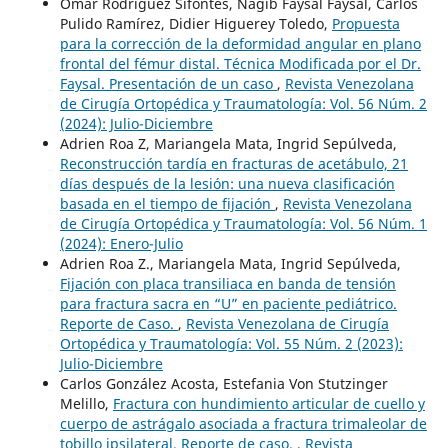
Omar Rodríguez Sifontes, Nagib Faysal Faysal, Carlos
Pulido Ramírez, Didier Higuerey Toledo,
Propuesta
para la corrección de la deformidad angular en plano
frontal del fémur distal. Técnica Modificada por el Dr.
Faysal. Presentación de un caso
,
Revista Venezolana
de Cirugía Ortopédica y Traumatología: Vol. 56 Núm. 2
(2024): Julio-Diciembre
Adrien Roa Z, Mariangela Mata, Ingrid Sepúlveda,
Reconstrucción tardía en fracturas de acetábulo, 21
días después de la lesión: una nueva clasificación
basada en el tiempo de fijación
,
Revista Venezolana
de Cirugía Ortopédica y Traumatología: Vol. 56 Núm. 1
(2024): Enero-Julio
Adrien Roa Z., Mariangela Mata, Ingrid Sepúlveda,
Fijación con placa transiliaca en banda de tensión
para fractura sacra en “U” en paciente pediátrico.
Reporte de Caso.
,
Revista Venezolana de Cirugía
Ortopédica y Traumatología: Vol. 55 Núm. 2 (2023):
Julio-Diciembre
Carlos González Acosta, Estefania Von Stutzinger
Melillo,
Fractura con hundimiento articular de cuello y
cuerpo de astrágalo asociada a fractura trimaleolar de
tobillo ipsilateral. Reporte de caso.
,
Revista