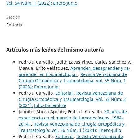
Vol. 54 Núm. 1 (2022): Enero-Junio
Sección
Editorial
Artículos más leídos del mismo autor/a
Pedro I. Carvallo, Judith Layas Pinto, Carlos Sanchez V.,
Manuel Brito Velásquez,
Aprender, desaprender y re-
aprender en traumatología.
,
Revista Venezolana de
Cirugía Ortopédica y Traumatología: Vol. 55 Núm. 1
(2023): Enero-Junio
Pedro I. Carvallo,
Editorial
,
Revista Venezolana de
Cirugía Ortopédica y Traumatología: Vol. 53 Núm. 2
(2021): Julio-Diciembre
Jennifer Abreu Aponte, Pedro I. Carvallo,
30 años de
experiencia en el manejo de tumores óseos. 1984–
2014.
,
Revista Venezolana de Cirugía Ortopédica y
Traumatología: Vol. 56 Núm. 1 (2024): Enero-Julio
Pedro I. Carvallo,
Editorial
,
Revista Venezolana de