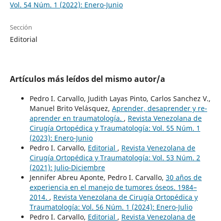
Vol. 54 Núm. 1 (2022): Enero-Junio
Sección
Editorial
Artículos más leídos del mismo autor/a
Pedro I. Carvallo, Judith Layas Pinto, Carlos Sanchez V.,
Manuel Brito Velásquez,
Aprender, desaprender y re-
aprender en traumatología.
,
Revista Venezolana de
Cirugía Ortopédica y Traumatología: Vol. 55 Núm. 1
(2023): Enero-Junio
Pedro I. Carvallo,
Editorial
,
Revista Venezolana de
Cirugía Ortopédica y Traumatología: Vol. 53 Núm. 2
(2021): Julio-Diciembre
Jennifer Abreu Aponte, Pedro I. Carvallo,
30 años de
experiencia en el manejo de tumores óseos. 1984–
2014.
,
Revista Venezolana de Cirugía Ortopédica y
Traumatología: Vol. 56 Núm. 1 (2024): Enero-Julio
Pedro I. Carvallo,
Editorial
,
Revista Venezolana de