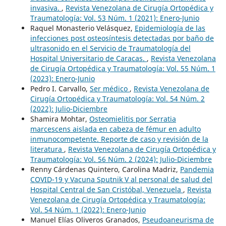
invasiva.
,
Revista Venezolana de Cirugía Ortopédica y
Traumatología: Vol. 53 Núm. 1 (2021): Enero-Junio
Raquel Monasterio Velásquez,
Epidemiología de las
infecciones post osteosíntesis detectadas por baño de
ultrasonido en el Servicio de Traumatología del
Hospital Universitario de Caracas.
,
Revista Venezolana
de Cirugía Ortopédica y Traumatología: Vol. 55 Núm. 1
(2023): Enero-Junio
Pedro I. Carvallo,
Ser médico
,
Revista Venezolana de
Cirugía Ortopédica y Traumatología: Vol. 54 Núm. 2
(2022): Julio-Diciembre
Shamira Mohtar,
Osteomielitis por Serratia
marcescens aislada en cabeza de fémur en adulto
inmunocompetente. Reporte de caso y revisión de la
literatura
,
Revista Venezolana de Cirugía Ortopédica y
Traumatología: Vol. 56 Núm. 2 (2024): Julio-Diciembre
Renny Cárdenas Quintero, Carolina Madriz,
Pandemia
COVID-19 y Vacuna Sputnik V al personal de salud del
Hospital Central de San Cristóbal, Venezuela
,
Revista
Venezolana de Cirugía Ortopédica y Traumatología:
Vol. 54 Núm. 1 (2022): Enero-Junio
Manuel Elías Oliveros Granados,
Pseudoaneurisma de