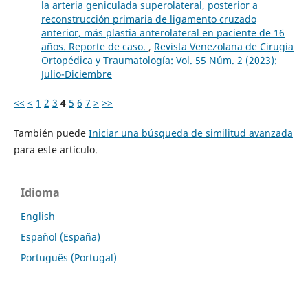
la arteria geniculada superolateral, posterior a
reconstrucción primaria de ligamento cruzado
anterior, más plastia anterolateral en paciente de 16
años. Reporte de caso.
,
Revista Venezolana de Cirugía
Ortopédica y Traumatología: Vol. 55 Núm. 2 (2023):
Julio-Diciembre
<<
<
1
2
3
4
5
6
7
>
>>
También puede
Iniciar una búsqueda de similitud avanzada
para este artículo.
Idioma
English
Español (España)
Português (Portugal)