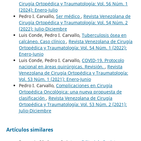
Cirugía Ortopédica y Traumatología: Vol. 56 Núm. 1
(2024): Enero-Julio
Pedro I. Carvallo,
Ser médico
,
Revista Venezolana de
Cirugía Ortopédica y Traumatología: Vol. 54 Núm. 2
(2022): Julio-Diciembre
Luis Conde, Pedro I. Carvallo,
Tuberculosis ósea en
calcáneo. Caso clínico
,
Revista Venezolana de Cirugía
Ortopédica y Traumatología: Vol. 54 Núm. 1 (2022):
Enero-Junio
Luis Conde, Pedro I. Carvallo,
COVID-19. Protocolo
nacional en áreas quirúrgicas. Revisión.
,
Revista
Venezolana de Cirugía Ortopédica y Traumatología:
Vol. 53 Núm. 1 (2021): Enero-Junio
Pedro I. Carvallo,
Complicaciones en Cirugía
Ortopédica Oncológica: una nueva propuesta de
clasificación
,
Revista Venezolana de Cirugía
Ortopédica y Traumatología: Vol. 53 Núm. 2 (2021):
Julio-Diciembre
Artículos similares