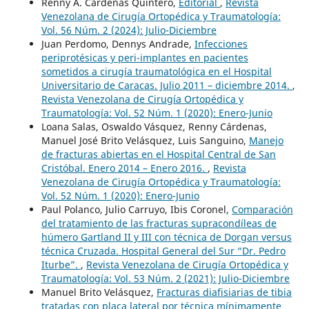
Renny A. Cárdenas Quintero,
Editorial
,
Revista
Venezolana de Cirugía Ortopédica y Traumatología:
Vol. 56 Núm. 2 (2024): Julio-Diciembre
Juan Perdomo, Dennys Andrade,
Infecciones
periprotésicas y peri-implantes en pacientes
sometidos a cirugía traumatológica en el Hospital
Universitario de Caracas. Julio 2011 – diciembre 2014.
,
Revista Venezolana de Cirugía Ortopédica y
Traumatología: Vol. 52 Núm. 1 (2020): Enero-Junio
Loana Salas, Oswaldo Vásquez, Renny Cárdenas,
Manuel José Brito Velásquez, Luis Sanguino,
Manejo
de fracturas abiertas en el Hospital Central de San
Cristóbal. Enero 2014 – Enero 2016.
,
Revista
Venezolana de Cirugía Ortopédica y Traumatología:
Vol. 52 Núm. 1 (2020): Enero-Junio
Paul Polanco, Julio Carruyo, Ibis Coronel,
Comparación
del tratamiento de las fracturas supracondíleas de
húmero Gartland II y III con técnica de Dorgan versus
técnica Cruzada. Hospital General del Sur “Dr. Pedro
Iturbe”.
,
Revista Venezolana de Cirugía Ortopédica y
Traumatología: Vol. 53 Núm. 2 (2021): Julio-Diciembre
Manuel Brito Velásquez,
Fracturas diafisiarias de tibia
tratadas con placa lateral por técnica mínimamente