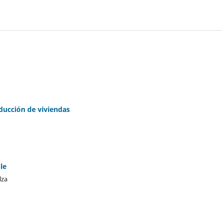
ducción de viviendas
le
lza