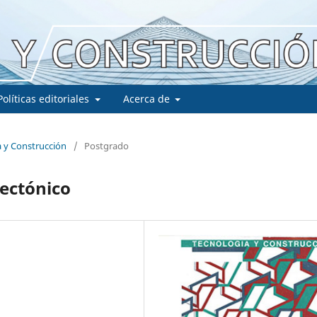
Políticas editoriales
Acerca de
a y Construcción
/
Postgrado
tectónico