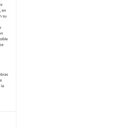
ir
, en
en su
e
ón
sible
ce
.
obras
a
 la