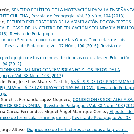
rreño,
SENTIDO POLÍTICO DE LA MOTIVACIÓN PARA LA ENSEÑANZA
CENTE CHILENA
,
Revista de Pedagogía: Vol. 39 Núm. 104 (2018)
rín,
ESTUDIO EXPLORATORIO DE LA ASIMILACIÓN DE CONCEPTOS
FICA: EL CASO DE UN CENTRO DE EDUCACIÓN SECUNDARIA PÚBLIC
016): Revista de Pedagogía
 Leonardo Sequera, coordinador de las Obras Completas de Luis
ía
,
Revista de Pedagogía: Vol. 37 Núm. 100 (2016): Revista de
 pedagógico de los docentes de ciencias naturales en Educación
. 94 (2012)
CIONES DEL MUNDO CONTEMPORANEO Y LOS RETOS DE LA
agogía: Vol. 38 Núm. 103 (2017)
l Pino, José Luis Álvarez-Castillo,
ANÁLISIS DE LOS PROGRAMAS 
PI), MÁS ALLÁ DE LAS TRAYECTORIAS FALLIDAS
,
Revista de Pedago
ogía
s-Sanchiz, Fernando López-Noguero,
CONDICIONES SOCIALES Y SA
NSE DE SECUNDARIA
,
Revista de Pedagogía: Vol. 38 Núm. 103 (201
María García Fernández, Miguel Ángel Manrique Gómez,
El poder de 
émico de los escolares inmigrantes
,
Revista de Pedagogía: Vol. 38
Jorge Altuve,
Diagnóstico de los factores asociados a la práctica