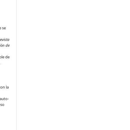
e se
evista
ión de
ble de
.
on la
 auto-
eso