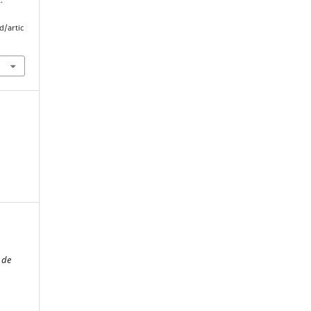
d/artic
a de