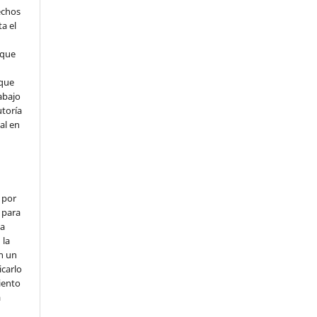
echos
ta el
 que
que
abajo
utoría
ial en
 por
 para
la
 la
en un
icarlo
iento
a