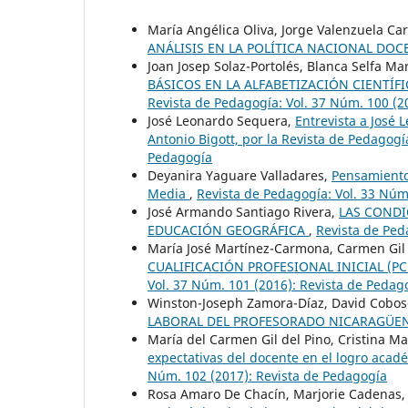
María Angélica Oliva, Jorge Valenzuela Ca
ANÁLISIS EN LA POLÍTICA NACIONAL DO
Joan Josep Solaz-Portolés, Blanca Selfa Ma
BÁSICOS EN LA ALFABETIZACIÓN CIENTÍ
Revista de Pedagogía: Vol. 37 Núm. 100 (2
José Leonardo Sequera,
Entrevista a José
Antonio Bigott, por la Revista de Pedagog
Pedagogía
Deyanira Yaguare Valladares,
Pensamiento
Media
,
Revista de Pedagogía: Vol. 33 Núm
José Armando Santiago Rivera,
LAS CONDI
EDUCACIÓN GEOGRÁFICA
,
Revista de Ped
María José Martínez-Carmona, Carmen Gil de
CUALIFICACIÓN PROFESIONAL INICIAL (PC
Vol. 37 Núm. 101 (2016): Revista de Pedag
Winston-Joseph Zamora-Díaz, David Cobo
LABORAL DEL PROFESORADO NICARAGÜE
María del Carmen Gil del Pino, Cristina 
expectativas del docente en el logro acad
Núm. 102 (2017): Revista de Pedagogía
Rosa Amaro De Chacín, Marjorie Cadenas, 