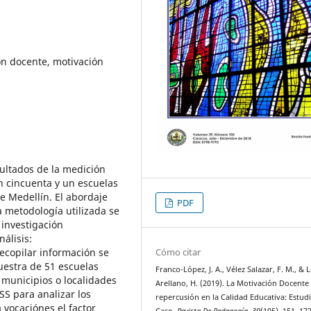
ón docente, motivación
sultados de la medición
n cincuenta y un escuelas
e Medellín. El abordaje
PDF
a metodología utilizada se
 investigación
nálisis:
Cómo citar
recopilar información se
uestra de 51 escuelas
Franco-López, J. A., Vélez Salazar, F. M., & 
 municipios o localidades
Arellano, H. (2019). La Motivación Docente
SS para analizar los
repercusión en la Calidad Educativa: Estud
 vocaciónes el factor
Caso.
Revista De Pedagogía
,
39
(105), 151–172