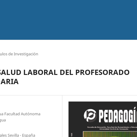
culos de Investigación
 SALUD LABORAL DEL PROFESORADO
DARIA
ua Facultad Autónoma
agua
les Sevilla - España