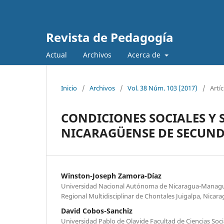
Revista de Pedagogía
Actual
Archivos
Acerca de
Inicio
/
Archivos
/
Vol. 38 Núm. 103 (2017)
/
Artí
CONDICIONES SOCIALES Y
NICARAGÜENSE DE SECUN
Winston-Joseph Zamora-Díaz
Universidad Nacional Autónoma de Nicaragua-Manag
Regional Multidisciplinar de Chontales Juigalpa, Nicar
David Cobos-Sanchiz
Universidad Pablo de Olavide Facultad de Ciencias Socia