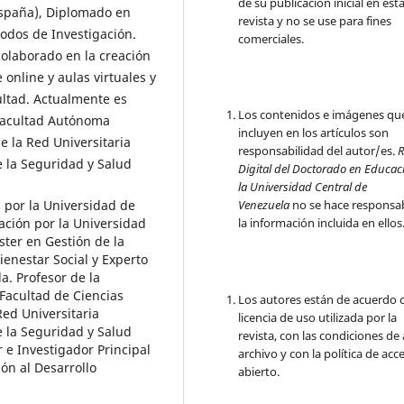
de su publicación inicial en est
España), Diplomado en
revista y no se use para fines
odos de Investigación.
comerciales.
olaborado en la creación
 online y aulas virtuales y
ultad. Actualmente es
Los contenidos e imágenes qu
 Facultad Autónoma
incluyen en los artículos son
 la Red Universitaria
responsabilidad del autor/es.
R
 la Seguridad y Salud
Digital del Doctorado en Educac
la Universidad Central de
n por la Universidad de
Venezuela
no se hace responsa
ación por la Universidad
la información incluida en ellos
er en Gestión de la
ienestar Social y Experto
a. Profesor de la
Facultad de Ciencias
Los autores están de acuerdo c
Red Universitaria
licencia de uso utilizada por la
 la Seguridad y Salud
revista, con las condiciones de
r e Investigador Principal
archivo y con la política de acc
ón al Desarrollo
abierto.