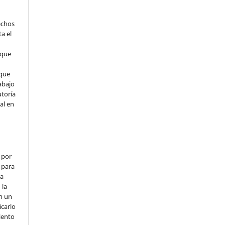
echos
ta el
 que
que
abajo
utoría
ial en
 por
 para
la
 la
en un
icarlo
iento