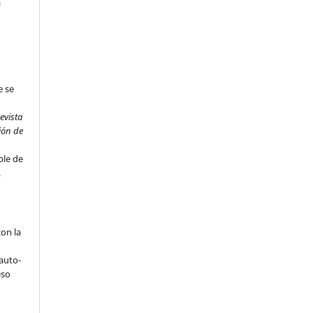
a
e se
evista
ión de
ble de
.
on la
 auto-
eso