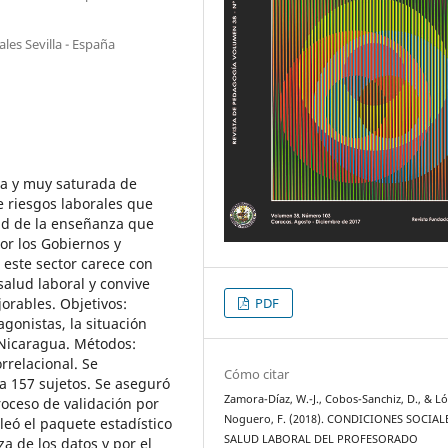
les Sevilla - España
ja y muy saturada de
 riesgos laborales que
dad de la enseñanza que
or los Gobiernos y
este sector carece con
salud laboral y convive
PDF
orables. Objetivos:
agonistas, la situación
 Nicaragua. Métodos:
rrelacional. Se
Cómo citar
a 157 sujetos. Se aseguró
Zamora-Díaz, W.-J., Cobos-Sanchiz, D., & L
roceso de validación por
Noguero, F. (2018). CONDICIONES SOCIAL
leó el paquete estadístico
SALUD LABORAL DEL PROFESORADO
a de los datos y por el