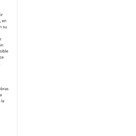
ir
, en
en su
e
ón
sible
ce
.
obras
a
 la