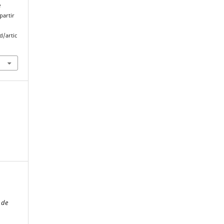
e
partir
d/artic
a de