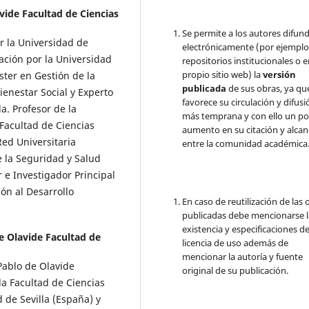
vide Facultad de Ciencias
Se permite a los autores difund
or la Universidad de
electrónicamente (por ejemplo
ación por la Universidad
repositorios institucionales o 
propio sitio web) la
versión
er en Gestión de la
publicada
de sus obras, ya qu
ienestar Social y Experto
favorece su circulación y difusi
a. Profesor de la
más temprana y con ello un po
Facultad de Ciencias
aumento en su citación y alcan
Red Universitaria
entre la comunidad académica
 la Seguridad y Salud
r e Investigador Principal
ón al Desarrollo
En caso de reutilización de las 
publicadas debe mencionarse l
existencia y especificaciones de
e Olavide Facultad de
licencia de uso además de
mencionar la autoría y fuente
 Pablo de Olavide
original de su publicación.
a Facultad de Ciencias
 de Sevilla (España) y