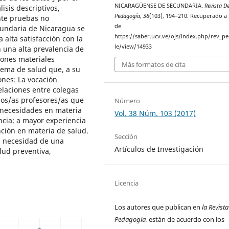
NICARAGÜENSE DE SECUNDARIA.
Revista D
isis descriptivos,
Pedagogía
,
38
(103), 194–210. Recuperado a 
nte pruebas no
de
cundaria de Nicaragua se
https://saber.ucv.ve/ojs/index.php/rev_pe
alta satisfacción con la
le/view/14933
 una alta prevalencia de
iones materiales
Más formatos de cita
stema de salud que, a su
ones: La vocación
elaciones entre colegas
los/as profesores/as que
Número
 necesidades en materia
Vol. 38 Núm. 103 (2017)
cia; a mayor experiencia
ción en materia de salud.
Sección
a necesidad de una
Artículos de Investigación
lud preventiva,
Licencia
Los autores que publican en
la Revist
Pedagogía,
están de acuerdo con los