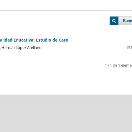
Busc
alidad Educativa: Estudio de Caso
r, Hernan López Arellano
151
1 - 1 de 1 elem