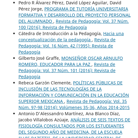
Pedro R Álvarez Pérez, David López Aguilar, David
Pérez Jorge,
PROGRAMA DE TUTORÍA UNIVERSITARIA
FORMATIVA Y DESARROLLO DEL PROYECTO PERSONAL
DEL ALUMNADO
,
Revista de Pedagogía: Vol. 37 Núm.
100 (2016): Revista de Pedagogía
Cátedra de Introducción a la Pedagogía,
Hacia una
conceptualización de la pedagogía
,
Revista de
Pedagogía: Vol. 16 Núm. 42 (1995): Revista de
Pedagogía
Gilberto José Graffe,
MONSEÑOR OSCAR ARNULFO
ROMERO, EDUCADOR PARA LA PAZ
,
Revista de
Pedagogía: Vol. 37 Núm. 101 (2016): Revista de
Pedagogía
Rebeca Garzón Clemente,
POLÍTICAS PÚBLICAS DE
INCLUSIÓN DE LAS TECNOLOGÍAS DE LA
INFORMACIÓN Y COMUNICACIÓN EN LA EDUCACIÓN
SUPERIOR MEXICANA
,
Revista de Pedagogía: Vol. 35
Núm. 97-98 (2014): Volúmenes 35-36, Años 2014-2015
Antonio D'Alessandro Martínez, Ana Blanco Díaz,
Jacobo Villalobos Azúaje,
ANÁLISIS DE SEIS TEXTOS DE
FISIOLOGÍA CONSULTADOS POR LOS ESTUDIANTES
DEL SEGUNDO AÑO DE MEDICINA, DE LA ESCUELA