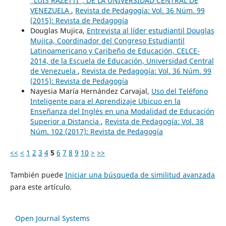
“LUIS RAZETTI”, DE LA UNIVERSIDAD CENTRAL DE
VENEZUELA
,
Revista de Pedagogía: Vol. 36 Núm. 99
(2015): Revista de Pedagogía
Douglas Mujica,
Entrevista al líder estudiantil Douglas
Mujica, Coordinador del Congreso Estudiantil
Latinoamericano y Caribeño de Educación, CELCE-
2014, de la Escuela de Educación, Universidad Central
de Venezuela
,
Revista de Pedagogía: Vol. 36 Núm. 99
(2015): Revista de Pedagogía
Nayesia María Hernández Carvajal,
Uso del Teléfono
Inteligente para el Aprendizaje Ubicuo en la
Enseñanza del Inglés en una Modalidad de Educación
Superior a Distancia
,
Revista de Pedagogía: Vol. 38
Núm. 102 (2017): Revista de Pedagogía
<<
<
1
2
3
4
5
6
7
8
9
10
>
>>
También puede
Iniciar una búsqueda de similitud avanzada
para este artículo.
Open Journal Systems