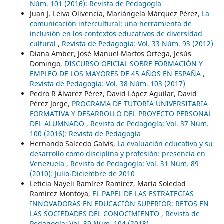
Núm. 101 (2016): Revista de Pedagogía
Juan J. Leiva Olivencia, Mariángela Márquez Pérez,
La
comunicación intercultural: una herramienta de
inclusión en los contextos educativos de diversidad
cultural
,
Revista de Pedagogía: Vol. 33 Núm. 93 (2012)
Diana Amber, José Manuel Martos Ortega, Jesús
Domingo,
DISCURSO OFICIAL SOBRE FORMACIÓN Y
EMPLEO DE LOS MAYORES DE 45 AÑOS EN ESPAÑA
,
Revista de Pedagogía: Vol. 38 Núm. 103 (2017)
Pedro R Álvarez Pérez, David López Aguilar, David
Pérez Jorge,
PROGRAMA DE TUTORÍA UNIVERSITARIA
FORMATIVA Y DESARROLLO DEL PROYECTO PERSONAL
DEL ALUMNADO
,
Revista de Pedagogía: Vol. 37 Núm.
100 (2016): Revista de Pedagogía
Hernando Salcedo Galvis,
La evaluación educativa y su
desarrollo como disciplina y profesión: presencia en
Venezuela
,
Revista de Pedagogía: Vol. 31 Núm. 89
(2010): Julio-Diciembre de 2010
Leticia Nayeli Ramírez Ramírez, María Soledad
Ramírez Montoya,
EL PAPEL DE LAS ESTRATEGIAS
INNOVADORAS EN EDUCACIÓN SUPERIOR: RETOS EN
LAS SOCIEDADES DEL CONOCIMIENTO
,
Revista de
Pedagogía: Vol. 39 Núm. 104 (2018)