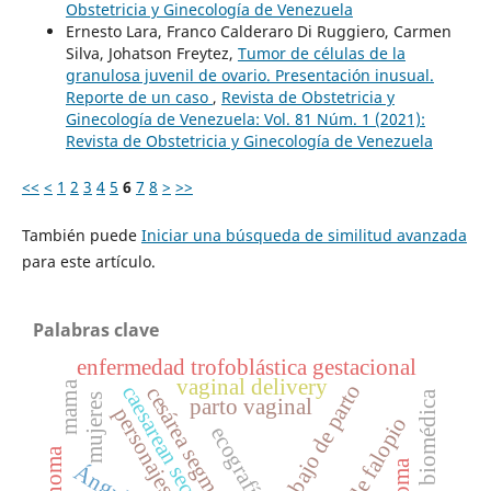
Obstetricia y Ginecología de Venezuela
Ernesto Lara, Franco Calderaro Di Ruggiero, Carmen
Silva, Johatson Freytez,
Tumor de células de la
granulosa juvenil de ovario. Presentación inusual.
Reporte de un caso
,
Revista de Obstetricia y
Ginecología de Venezuela: Vol. 81 Núm. 1 (2021):
Revista de Obstetricia y Ginecología de Venezuela
<<
<
1
2
3
4
5
6
7
8
>
>>
También puede
Iniciar una búsqueda de similitud avanzada
para este artículo.
Palabras clave
enfermedad trofoblástica gestacional
vaginal delivery
mama
trabajo de parto
caesarean section
cesárea segmentaria
mujeres
parto vaginal
personajes
trompa de falopio