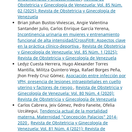
Obstetricia y Ginecología de Venezuela: Vol. 85 Núm.
02 (2025): Revista de Obstetricia y Ginecología de
Venezuela
Brian Johan Bustos-Viviescas, Angie Valentina
Santander Julio, Carlos Enrique García Yerena,
Incontinencia urinaria en mujeres y entrenamiento
funcional de alta intensidad/CrossFit®: Aspectos clave
en la práctica clínico-deportiva
,
Revista de Obstetricia
y Ginecología de Venezuela: Vol. 85 Núm. 1 (2025):
Revista de Obstetricia y Ginecología de Venezuela
Ledyz Cuesta Herrera, Hugo Alexander Torres
Mantilla, Militza Quintero Vega, Rafael Borges Peña,
Jhon Fredy Cruz Gómez,
Asociación entre infección por
VPH, presencia de lesiones intraepiteliales en cuello
uterino y factores de riesgo
,
Revista de Obstetricia y
Ginecología de Venezuela: Vol. 80 Núm. 4 (2020):
Revista de Obstetricia y Ginecología de Venezuela
Carlos Cabrera, Jeiv Gómez, Pedro Faneite, Ofelia
Uzcátegui,
Tendencia actual de la mortalidad
materna. Maternidad “Concepción Palacios” 2014-
2020
,
Revista de Obstetricia y Ginecología de
Venezuela: Vol. 81 Núm. 4 (2021): Revista de