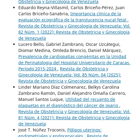
Obstetricia y Ginecología de Venezuela
Eduardo Reyna-Villasmil, Carlos Briceño-Pérez, Juan
Carlos Briceño-Sanabria,
Importancia clínica de la
evaluación ecográfica de la translucencia nucal fetal
,
Revista de Obstetricia y Ginecología de Venezuela: Vol.
82 Núm. 1 (2022): Revista de Obstetricia y Ginecología
de Venezuela
Lucero Bello, Gabriel Zambrano, Oscar Uzcátegui,
Diomar Medina, Omleda Brencio, Daniel Márquez,
Prevalencia de cardiopatías congénitas en la Unidad
de Perinatologia del Hospital Universitario de Caracas.
Período 2015-2024
,
Revista de Obstetricia y
Ginecología de Venezuela: Vol. 85 Núm. 04 (2025):
Revista de Obstetricia y Ginecología de Venezuela
Linder Mariano Díaz Colmenarez, Belkys Carolina
Zambrano Ramón, Daniel Alejandro Omaña Carrero,
Manuel Santos Luque,
Utilidad del recuento de
plaquetas en el diagnóstico del cáncer de ovario
,
Revista de Obstetricia y Ginecología de Venezuela: Vol.
81 Núm. 4 (2021): Revista de Obstetricia y Ginecología
de Venezuela
José T. Núñez Troconis,
Pólipos uterinos:
endometriales y endocervicales
,
Revista de