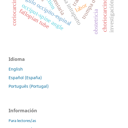
investigación biomédica
ecografía intraparto
coriocarcinoma
choriocarcinoma
Ángulo occipito-espinal
labor
occiput-spine angle
fallopian tube
obstetricia
Idioma
English
Español (España)
Português (Portugal)
Información
Para lectores/as