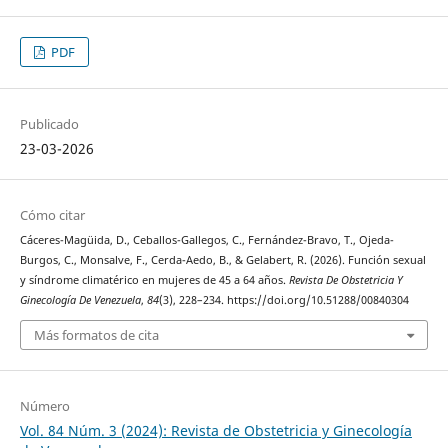
PDF
Publicado
23-03-2026
Cómo citar
Cáceres-Magüida, D., Ceballos-Gallegos, C., Fernández-Bravo, T., Ojeda-
Burgos, C., Monsalve, F., Cerda-Aedo, B., & Gelabert, R. (2026). Función sexual
y síndrome climatérico en mujeres de 45 a 64 años.
Revista De Obstetricia Y
Ginecología De Venezuela
,
84
(3), 228–234. https://doi.org/10.51288/00840304
Más formatos de cita
Número
Vol. 84 Núm. 3 (2024): Revista de Obstetricia y Ginecología