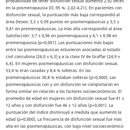
probabilidad de tener disfunción sexual aumentó 2,92 veces
en la posmenopausia (IC-95 %: 2,02-4,21). En pacientes con
disfunción sexual, la puntuación más baja correspondió al
área Deseo: 3,3 ± 0,99 puntos en posmenopáusicas y 3,5 ±
0,81 en premenopáusicas. La más alta correspondió al área
Satisfacción: 3,7 ± 0,96 en posmenopausia y 4,1 ± 0,98 en
premenopausia (p=0,001). Las puntuaciones más bajas
entre las posmenopáusicas estuvieron asociadas al estado
civil concubina (26,0 ± 6,3) y a la clase IV de Graffar (24,9 ±
6,4). En mujeres posmenopáusicas con disfunción sexual,
53,4 % eran casadas y 8,4 % solteras. En las
premenopáusicas 30,8 % estaban solteras (p=0,000). Las
posmenopáusicas con y sin disfunción se comportaron en
forma similar en relación a los factores socioeconómicos. El
promedio de edad en mujeres sin disfunción sexual fue 41 ±
12 años y con disfunción fue 46 ± 12 años (p=0,001). La
puntuación del índice disminuyó a medida que aumentó la
edad (p=0,000). La frecuencia de disfunción sexual fue más
alta en las posmenopáusicas, con bajo nivel socioeconómico