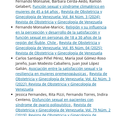
Fernando Monsalve, Bárbara Cerda-Aedo, Ramón
Gelabert,
Función sexual y síndrome climatérico en
mujeres de 45 a 64 años
,
Revista de Obstetricia y
Ginecología de Venezuela: Vol. 84 Núm. 3 (2024):
Revista de Obstetricia y Ginecología de Venezuela
Fernando Monsalve-Maricic,
Religión y su influencia
en la percepción y desarrollo de la satisfacción y
función sexual en personas de 18 a 30 años de la
región del Ñuble, Chile
,
Revista de Obstetricia y
Ginecología de Venezuela: Vol. 85 Núm. 04 (2025):
Revista de Obstetricia y Ginecología de Venezuela
Carlos Santiago Piñel Pérez, María José Gómez-Roso
Jareño, Juan Modesto Caballero, Juan José López
Galián,
Asociación entre la satisfacción sexual y la
resiliencia en mujeres premenopáusicas
,
Revista de
Obstetricia y Ginecología de Venezuela: Vol. 82 Núm. 3
(2022): Revista de Obstetricia y Ginecología de
Venezuela
Jessica Fernandes, Rita Pizzi, Fernando Torres, Indira
Centeno,
Disfunción sexual en pacientes con
síndrome de ovario poliquístico
,
Revista de
Obstetricia y Ginecología de Venezuela: Vol. 79 Núm. 2
(2019): Revista de Obstetricia y Ginecología de