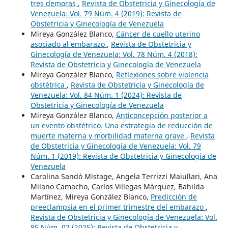
tres demoras
,
Revista de Obstetricia y Ginecología de
Venezuela: Vol. 79 Núm. 4 (2019): Revista de
Obstetricia y Ginecología de Venezuela
Mireya González Blanco,
Cáncer de cuello uterino
asociado al embarazo
,
Revista de Obstetricia y
Ginecología de Venezuela: Vol. 78 Núm. 4 (2018):
Revista de Obstetricia y Ginecología de Venezuela
Mireya González Blanco,
Reflexiones sobre violencia
obstétrica
,
Revista de Obstetricia y Ginecología de
Venezuela: Vol. 84 Núm. 1 (2024): Revista de
Obstetricia y Ginecología de Venezuela
Mireya González Blanco,
Anticoncepción posterior a
un evento obstétrico. Una estrategia de reducción de
muerte materna y morbilidad materna grave
,
Revista
de Obstetricia y Ginecología de Venezuela: Vol. 79
Núm. 1 (2019): Revista de Obstetricia y Ginecología de
Venezuela
Carolina Sandó Mistage, Angela Terrizzi Maiullari, Ana
Milano Camacho, Carlos Villegas Márquez, Bahilda
Martínez, Mireya González Blanco,
Predicción de
preeclampsia en el primer trimestre del embarazo
,
Revista de Obstetricia y Ginecología de Venezuela: Vol.
85 Núm. 02 (2025): Revista de Obstetricia y