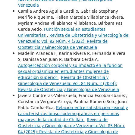
Venezuela
Camila Andrea Águila Castillo, Gabriela Stephany
Meriño Riquelme, Hellen Marcela Villablanca Rivera,
Myriam Andrea Villablanca Villablanca, Bárbara Paz
Cerda Aedo,
Función sexual en estudiantes
universitarias
,
Revista de Obstetricia y Ginecología de
Venezuela: Vol. 82 Núm. 4 (2022): Revista de
Obstetricia y Ginecología de Venezuela
Madelin Araneda F, Karina Rivera R, Fernanda Rivera
S, Danissa San Juan R, Barbara Cerda A,
Autopercepción corporal y su impacto en la función
sexual orgásmica en estudiantes mujeres de
educación superior
,
Revista de Obstetricia y
Ginecología de Venezuela: Vol. 84 Núm. 2 (2024):
Revista de Obstetricia y Ginecología de Venezuela
Javiera Contreras-Valenzuela, Francia Escobar-Ibáñez,
Constanza Vergara-Arroyo, Paulina Romero Soto, Juan
Pablo Candia-Roa,
Relación entre satisfacción sexual y
características biosociodemográficas en personas
mayores de la ciudad de Chillán
,
Revista de
Obstetricia y Ginecología de Venezuela: Vol. 85 Núm.
04 (2025): Revista de Obstetricia y Ginecología de