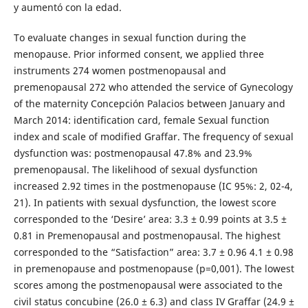
y aumentó con la edad.
To evaluate changes in sexual function during the
menopause. Prior informed consent, we applied three
instruments 274 women postmenopausal and
premenopausal 272 who attended the service of Gynecology
of the maternity Concepción Palacios between January and
March 2014: identification card, female Sexual function
index and scale of modified Graffar. The frequency of sexual
dysfunction was: postmenopausal 47.8% and 23.9%
premenopausal. The likelihood of sexual dysfunction
increased 2.92 times in the postmenopause (IC 95%: 2, 02-4,
21). In patients with sexual dysfunction, the lowest score
corresponded to the ‘Desire’ area: 3.3 ± 0.99 points at 3.5 ±
0.81 in Premenopausal and postmenopausal. The highest
corresponded to the “Satisfaction” area: 3.7 ± 0.96 4.1 ± 0.98
in premenopause and postmenopause (p=0,001). The lowest
scores among the postmenopausal were associated to the
civil status concubine (26.0 ± 6.3) and class IV Graffar (24.9 ±