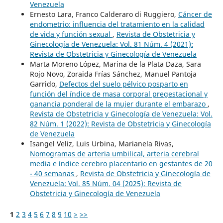
Venezuela
Ernesto Lara, Franco Calderaro di Ruggiero,
Cáncer de
endometrio: influencia del tratamiento en la calidad
de vida y función sexual
,
Revista de Obstetricia y
Ginecología de Venezuela: Vol. 81 Núm. 4 (2021):
Revista de Obstetricia y Ginecología de Venezuela
Marta Moreno López, Marina de la Plata Daza, Sara
Rojo Novo, Zoraida Frías Sánchez, Manuel Pantoja
Garrido,
Defectos del suelo pélvico posparto en
función del índice de masa corporal pregestacional y
ganancia ponderal de la mujer durante el embarazo
,
Revista de Obstetricia y Ginecología de Venezuela: Vol.
82 Núm. 1 (2022): Revista de Obstetricia y Ginecología
de Venezuela
Isangel Veliz, Luis Urbina, Marianela Rivas,
Nomogramas de arteria umbilical, arteria cerebral
media e índice cerebro placentario en gestantes de 20
- 40 semanas
,
Revista de Obstetricia y Ginecología de
Venezuela: Vol. 85 Núm. 04 (2025): Revista de
Obstetricia y Ginecología de Venezuela
1
2
3
4
5
6
7
8
9
10
>
>>