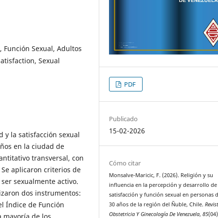
l, Función Sexual, Adultos
atisfaction, Sexual
PDF
Publicado
15-02-2026
d y la satisfacción sexual
años en la ciudad de
ntitativo transversal, con
Cómo citar
Se aplicaron criterios de
Monsalve-Maricic, F. (2026). Religión y su
 ser sexualmente activo.
influencia en la percepción y desarrollo de 
lizaron dos instrumentos:
satisfacción y función sexual en personas d
el Índice de Función
30 años de la región del Ñuble, Chile.
Revis
Obstetricia Y Ginecología De Venezuela
,
85
(04
a mayoría de los