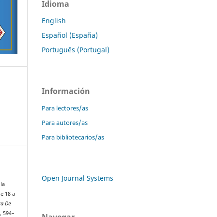
Idioma
English
Español (España)
Português (Portugal)
Información
Para lectores/as
Para autores/as
Para bibliotecarios/as
Open Journal Systems
la
e 18 a
ta De
), 594–
Navegar