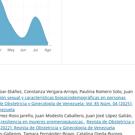
obar-Ibáñez, Constanza Vergara-Arroyo, Paulina Romero Soto, Juan
ción sexual y características biosociodemográficas en personas
de Obstetricia y Ginecología de Venezuela: Vol. 85 Núm. 04 (2025):
enezuela
ómez-Roso Jareño, Juan Modesto Caballero, Juan José López Galián,
la resiliencia en mujeres premenopáusicas
,
Revista de Obstetricia y
2022): Revista de Obstetricia y Ginecología de Venezuela
s-Gallegos, Tamara Fernández-Bravo, Catalina Ojeda-Burgos,