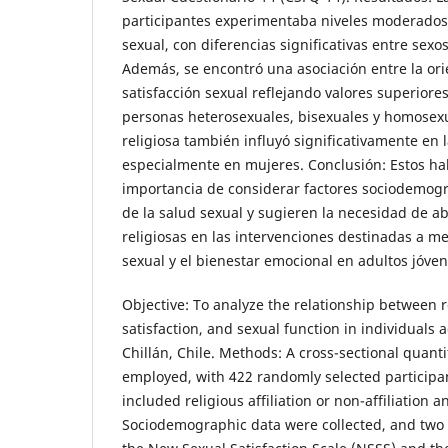
participantes experimentaba niveles moderados a
sexual, con diferencias significativas entre sexo
Además, se encontró una asociación entre la orie
satisfacción sexual reflejando valores superiore
personas heterosexuales, bisexuales y homosexua
religiosa también influyó significativamente en l
especialmente en mujeres. Conclusión: Estos ha
importancia de considerar factores sociodemogr
de la salud sexual y sugieren la necesidad de ab
religiosas en las intervenciones destinadas a mej
sexual y el bienestar emocional en adultos jóven
Objective: To analyze the relationship between re
satisfaction, and sexual function in individuals a
Chillán, Chile. Methods: A cross-sectional quant
employed, with 422 randomly selected participant
included religious affiliation or non-affiliation a
Sociodemographic data were collected, and two