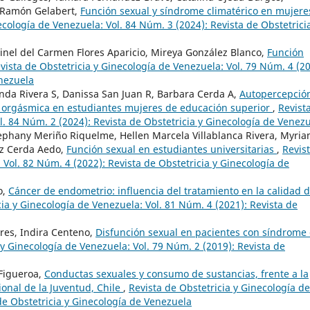
 Ramón Gelabert,
Función sexual y síndrome climatérico en mujere
ecología de Venezuela: Vol. 84 Núm. 3 (2024): Revista de Obstetrici
inel del Carmen Flores Aparicio, Mireya González Blanco,
Función
vista de Obstetricia y Ginecología de Venezuela: Vol. 79 Núm. 4 (20
enezuela
nda Rivera S, Danissa San Juan R, Barbara Cerda A,
Autopercepció
al orgásmica en estudiantes mujeres de educación superior
,
Revist
l. 84 Núm. 2 (2024): Revista de Obstetricia y Ginecología de Venez
tephany Meriño Riquelme, Hellen Marcela Villablanca Rivera, Myri
az Cerda Aedo,
Función sexual en estudiantes universitarias
,
Revis
 Vol. 82 Núm. 4 (2022): Revista de Obstetricia y Ginecología de
o,
Cáncer de endometrio: influencia del tratamiento en la calidad 
cia y Ginecología de Venezuela: Vol. 81 Núm. 4 (2021): Revista de
rres, Indira Centeno,
Disfunción sexual en pacientes con síndrome
 y Ginecología de Venezuela: Vol. 79 Núm. 2 (2019): Revista de
Figueroa,
Conductas sexuales y consumo de sustancias, frente a la
ional de la Juventud, Chile
,
Revista de Obstetricia y Ginecología de
de Obstetricia y Ginecología de Venezuela