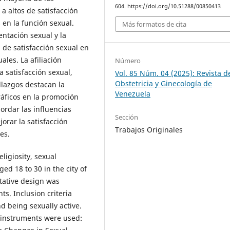
604. https://doi.org/10.51288/00850413
 altos de satisfacción
s en la función sexual.
Más formatos de cita
ntación sexual y la
s de satisfacción sexual en
les. La afiliación
Número
a satisfacción sexual,
Vol. 85 Núm. 04 (2025): Revista d
Obstetricia y Ginecología de
llazgos destacan la
Venezuela
áficos en la promoción
ordar las influencias
Sección
orar la satisfacción
Trabajos Originales
es.
ligiosity, sexual
ged 18 to 30 in the city of
itative design was
s. Inclusion criteria
nd being sexually active.
 instruments were used: