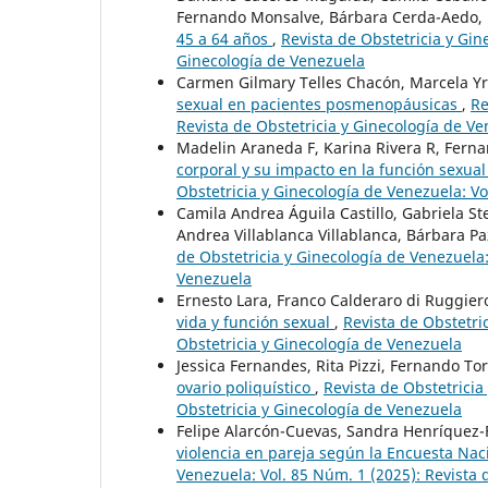
Fernando Monsalve, Bárbara Cerda-Aedo,
45 a 64 años
,
Revista de Obstetricia y Gin
Ginecología de Venezuela
Carmen Gilmary Telles Chacón, Marcela Yr
sexual en pacientes posmenopáusicas
,
Re
Revista de Obstetricia y Ginecología de V
Madelin Araneda F, Karina Rivera R, Ferna
corporal y su impacto en la función sexu
Obstetricia y Ginecología de Venezuela: Vo
Camila Andrea Águila Castillo, Gabriela S
Andrea Villablanca Villablanca, Bárbara P
de Obstetricia y Ginecología de Venezuela:
Venezuela
Ernesto Lara, Franco Calderaro di Ruggier
vida y función sexual
,
Revista de Obstetri
Obstetricia y Ginecología de Venezuela
Jessica Fernandes, Rita Pizzi, Fernando To
ovario poliquístico
,
Revista de Obstetricia
Obstetricia y Ginecología de Venezuela
Felipe Alarcón-Cuevas, Sandra Henríquez-
violencia en pareja según la Encuesta Nac
Venezuela: Vol. 85 Núm. 1 (2025): Revista 