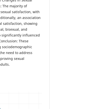
he Changes in Sexual
: The majority of
sexual satisfaction, with
ditionally, an association
l satisfaction, showing
ual, bisexual, and
o significantly influenced
Conclusion: These
ng sociodemographic
 the need to address
mproving sexual
dults.