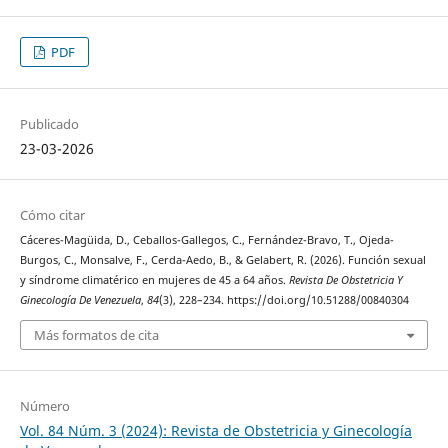
PDF
Publicado
23-03-2026
Cómo citar
Cáceres-Magüida, D., Ceballos-Gallegos, C., Fernández-Bravo, T., Ojeda-
Burgos, C., Monsalve, F., Cerda-Aedo, B., & Gelabert, R. (2026). Función sexual
y síndrome climatérico en mujeres de 45 a 64 años.
Revista De Obstetricia Y
Ginecología De Venezuela
,
84
(3), 228–234. https://doi.org/10.51288/00840304
Más formatos de cita
Número
Vol. 84 Núm. 3 (2024): Revista de Obstetricia y Ginecología