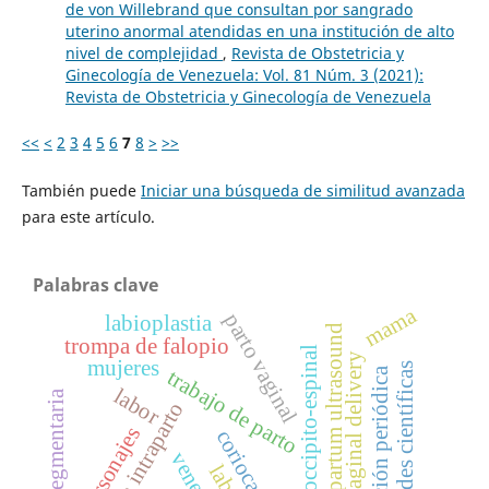
de von Willebrand que consultan por sangrado
uterino anormal atendidas en una institución de alto
nivel de complejidad
,
Revista de Obstetricia y
Ginecología de Venezuela: Vol. 81 Núm. 3 (2021):
Revista de Obstetricia y Ginecología de Venezuela
<<
<
2
3
4
5
6
7
8
>
>>
También puede
Iniciar una búsqueda de similitud avanzada
para este artículo.
Palabras clave
mama
parto vaginal
labioplastia
intrapartum ultrasound
trompa de falopio
Ángulo occipito-espinal
vaginal delivery
mujeres
sociedades científicas
publicación periódica
trabajo de parto
labor
cesárea segmentaria
ecografía intraparto
personajes