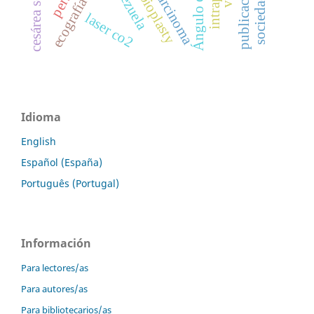
coriocarcinoma
venezuela
labioplasty
laser co2
Idioma
English
Español (España)
Português (Portugal)
Información
Para lectores/as
Para autores/as
Para bibliotecarios/as