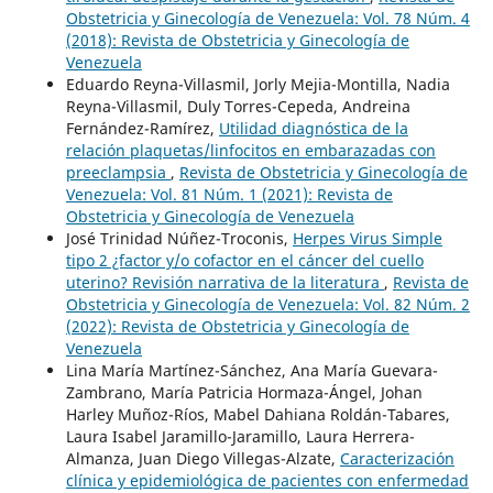
Obstetricia y Ginecología de Venezuela: Vol. 78 Núm. 4
(2018): Revista de Obstetricia y Ginecología de
Venezuela
Eduardo Reyna-Villasmil, Jorly Mejia-Montilla, Nadia
Reyna-Villasmil, Duly Torres-Cepeda, Andreina
Fernández-Ramírez,
Utilidad diagnóstica de la
relación plaquetas/linfocitos en embarazadas con
preeclampsia
,
Revista de Obstetricia y Ginecología de
Venezuela: Vol. 81 Núm. 1 (2021): Revista de
Obstetricia y Ginecología de Venezuela
José Trinidad Núñez-Troconis,
Herpes Virus Simple
tipo 2 ¿factor y/o cofactor en el cáncer del cuello
uterino? Revisión narrativa de la literatura
,
Revista de
Obstetricia y Ginecología de Venezuela: Vol. 82 Núm. 2
(2022): Revista de Obstetricia y Ginecología de
Venezuela
Lina María Martínez-Sánchez, Ana María Guevara-
Zambrano, María Patricia Hormaza-Ángel, Johan
Harley Muñoz-Ríos, Mabel Dahiana Roldán-Tabares,
Laura Isabel Jaramillo-Jaramillo, Laura Herrera-
Almanza, Juan Diego Villegas-Alzate,
Caracterización
clínica y epidemiológica de pacientes con enfermedad