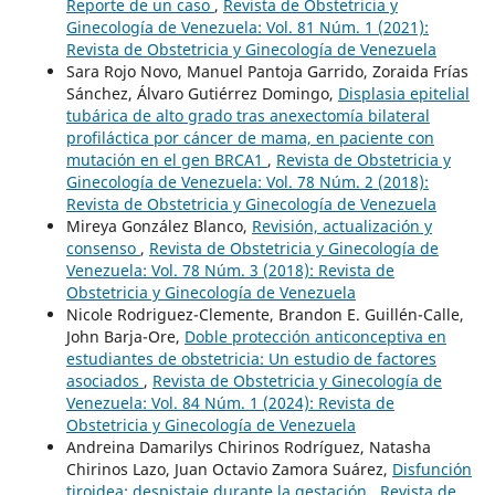
Reporte de un caso
,
Revista de Obstetricia y
Ginecología de Venezuela: Vol. 81 Núm. 1 (2021):
Revista de Obstetricia y Ginecología de Venezuela
Sara Rojo Novo, Manuel Pantoja Garrido, Zoraida Frías
Sánchez, Álvaro Gutiérrez Domingo,
Displasia epitelial
tubárica de alto grado tras anexectomía bilateral
profiláctica por cáncer de mama, en paciente con
mutación en el gen BRCA1
,
Revista de Obstetricia y
Ginecología de Venezuela: Vol. 78 Núm. 2 (2018):
Revista de Obstetricia y Ginecología de Venezuela
Mireya González Blanco,
Revisión, actualización y
consenso
,
Revista de Obstetricia y Ginecología de
Venezuela: Vol. 78 Núm. 3 (2018): Revista de
Obstetricia y Ginecología de Venezuela
Nicole Rodriguez-Clemente, Brandon E. Guillén-Calle,
John Barja-Ore,
Doble protección anticonceptiva en
estudiantes de obstetricia: Un estudio de factores
asociados
,
Revista de Obstetricia y Ginecología de
Venezuela: Vol. 84 Núm. 1 (2024): Revista de
Obstetricia y Ginecología de Venezuela
Andreina Damarilys Chirinos Rodríguez, Natasha
Chirinos Lazo, Juan Octavio Zamora Suárez,
Disfunción
tiroidea: despistaje durante la gestación
,
Revista de