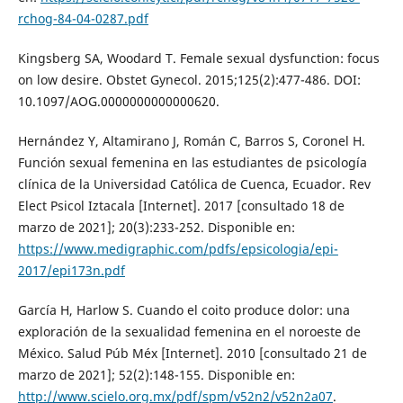
rchog-84-04-0287.pdf
Kingsberg SA, Woodard T. Female sexual dysfunction: focus
on low desire. Obstet Gynecol. 2015;125(2):477-486. DOI:
10.1097/AOG.0000000000000620.
Hernández Y, Altamirano J, Román C, Barros S, Coronel H.
Función sexual femenina en las estudiantes de psicología
clínica de la Universidad Católica de Cuenca, Ecuador. Rev
Elect Psicol Iztacala [Internet]. 2017 [consultado 18 de
marzo de 2021]; 20(3):233-252. Disponible en:
https://www.medigraphic.com/pdfs/epsicologia/epi-
2017/epi173n.pdf
García H, Harlow S. Cuando el coito produce dolor: una
exploración de la sexualidad femenina en el noroeste de
México. Salud Púb Méx [Internet]. 2010 [consultado 21 de
marzo de 2021]; 52(2):148-155. Disponible en:
http://www.scielo.org.mx/pdf/spm/v52n2/v52n2a07
.