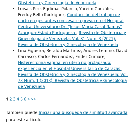
Obstetricia y Ginecología de Venezuela
Luisaís Pire, Egdimar Polanco, Yareim Gonzáles,
Freddy Bello Rodríguez,
Conducción del trabajo de
parto en gestantes con cesárea previa en el Hospital
Central Universitario Dr. “Jesús María Casal Ramos”
Acarigua-Estado Portuguesa
,
Revista de Obstetricia y
Ginecología de Venezuela: Vol. 81 Núm. 3 (2021):
Revista de Obstetricia y Ginecología de Venezuela
Lina Figueira, Beraldo Martínez, Andrés Lemmo, David
Carrasco, Carlos Fernández, Ender Cumare,
Histerectomía vaginal en útero no prolapsado:
experiencia en el Hospital Universitario de Caracas
,
Revista de Obstetricia y Ginecología de Venezuela: Vol.
78 Núm. 1 (2018): Revista de Obstetricia y Ginecología
de Venezuela
1
2
3
4
5
6
>
>>
También puede
Iniciar una búsqueda de similitud avanzada
para este artículo.