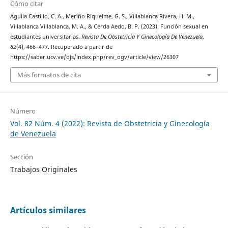
Cómo citar
Águila Castillo, C. A., Meriño Riquelme, G. S., Villablanca Rivera, H. M.,
Villablanca Villablanca, M. A., & Cerda Aedo, B. P. (2023). Función sexual en
estudiantes universitarias.
Revista De Obstetricia Y Ginecología De Venezuela
,
82
(4), 466–477. Recuperado a partir de
https://saber.ucv.ve/ojs/index.php/rev_ogv/article/view/26307
Más formatos de cita
Número
Vol. 82 Núm. 4 (2022): Revista de Obstetricia y Ginecología
de Venezuela
Sección
Trabajos Originales
Artículos similares