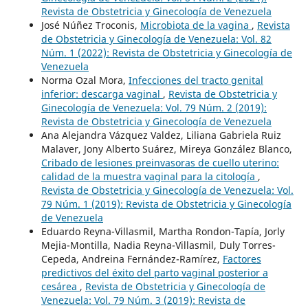
Revista de Obstetricia y Ginecología de Venezuela
José Núñez Troconis,
Microbiota de la vagina
,
Revista
de Obstetricia y Ginecología de Venezuela: Vol. 82
Núm. 1 (2022): Revista de Obstetricia y Ginecología de
Venezuela
Norma Ozal Mora,
Infecciones del tracto genital
inferior: descarga vaginal
,
Revista de Obstetricia y
Ginecología de Venezuela: Vol. 79 Núm. 2 (2019):
Revista de Obstetricia y Ginecología de Venezuela
Ana Alejandra Vázquez Valdez, Liliana Gabriela Ruiz
Malaver, Jony Alberto Suárez, Mireya González Blanco,
Cribado de lesiones preinvasoras de cuello uterino:
calidad de la muestra vaginal para la citología
,
Revista de Obstetricia y Ginecología de Venezuela: Vol.
79 Núm. 1 (2019): Revista de Obstetricia y Ginecología
de Venezuela
Eduardo Reyna-Villasmil, Martha Rondon-Tapía, Jorly
Mejia-Montilla, Nadia Reyna-Villasmil, Duly Torres-
Cepeda, Andreina Fernández-Ramírez,
Factores
predictivos del éxito del parto vaginal posterior a
cesárea
,
Revista de Obstetricia y Ginecología de
Venezuela: Vol. 79 Núm. 3 (2019): Revista de