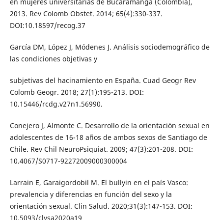
en mujeres universitarias de Bucaramanga (Colombia),
2013. Rev Colomb Obstet. 2014; 65(4):330-337.
DOI:10.18597/recog.37
García DM, López J, Módenes J. Análisis sociodemográfico de
las condiciones objetivas y
subjetivas del hacinamiento en España. Cuad Geogr Rev
Colomb Geogr. 2018; 27(1):195-213. DOI:
10.15446/rcdg.v27n1.56990.
Conejero J, Almonte C. Desarrollo de la orientación sexual en
adolescentes de 16-18 años de ambos sexos de Santiago de
Chile. Rev Chil NeuroPsiquiat. 2009; 47(3):201-208. DOI:
10.4067/S0717-92272009000300004
Larrain E, Garaigordobil M. El bullyin en el país Vasco:
prevalencia y diferencias en función del sexo y la
orientación sexual. Clin Salud. 2020;31(3):147-153. DOI:
10.5093/clysa2020a19