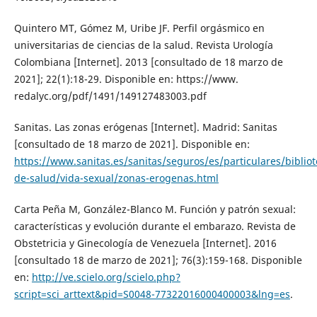
Quintero MT, Gómez M, Uribe JF. Perfil orgásmico en
universitarias de ciencias de la salud. Revista Urología
Colombiana [Internet]. 2013 [consultado de 18 marzo de
2021]; 22(1):18-29. Disponible en: https://www.
redalyc.org/pdf/1491/149127483003.pdf
Sanitas. Las zonas erógenas [Internet]. Madrid: Sanitas
[consultado de 18 marzo de 2021]. Disponible en:
https://www.sanitas.es/sanitas/seguros/es/particulares/bibliot
de-salud/vida-sexual/zonas-erogenas.html
Carta Peña M, González-Blanco M. Función y patrón sexual:
características y evolución durante el embarazo. Revista de
Obstetricia y Ginecología de Venezuela [Internet]. 2016
[consultado 18 de marzo de 2021]; 76(3):159-168. Disponible
en:
http://ve.scielo.org/scielo.php?
script=sci_arttext&pid=S0048-77322016000400003&lng=es
.