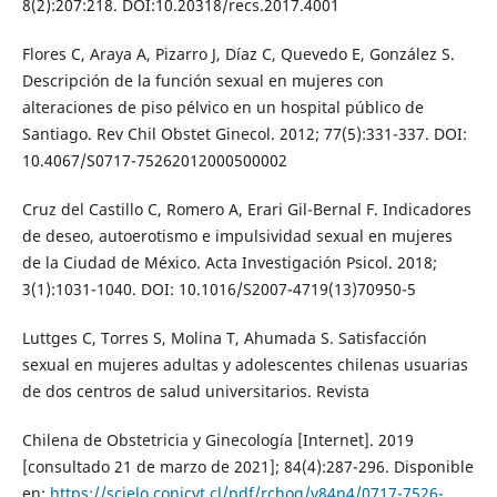
8(2):207:218. DOI:10.20318/recs.2017.4001
Flores C, Araya A, Pizarro J, Díaz C, Quevedo E, González S.
Descripción de la función sexual en mujeres con
alteraciones de piso pélvico en un hospital público de
Santiago. Rev Chil Obstet Ginecol. 2012; 77(5):331-337. DOI:
10.4067/S0717-75262012000500002
Cruz del Castillo C, Romero A, Erari Gil-Bernal F. Indicadores
de deseo, autoerotismo e impulsividad sexual en mujeres
de la Ciudad de México. Acta Investigación Psicol. 2018;
3(1):1031-1040. DOI: 10.1016/S2007-4719(13)70950-5
Luttges C, Torres S, Molina T, Ahumada S. Satisfacción
sexual en mujeres adultas y adolescentes chilenas usuarias
de dos centros de salud universitarios. Revista
Chilena de Obstetricia y Ginecología [Internet]. 2019
[consultado 21 de marzo de 2021]; 84(4):287-296. Disponible
en:
https://scielo.conicyt.cl/pdf/rchog/v84n4/0717-7526-