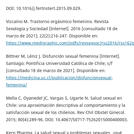
DOI: 10.1016/j.fertnstert.2015.09.029.
Vizcaíno M. Trastorno orgásmico femenino. Revista
Sexología y Sociedad [Internet]. 2016 [consultado 18 de
marzo de 2021]; 22(2):216-247. Disponible en:
https://www.medigraphic.com/pdfs/revsexsoc/rss2016/rss162g
Bittner M, Léniz J. Disfunción sexual femenina [Internet].
Santiago: Pontificia Universidad Católica de Chile; s/f
[consultado 18 de marzo de 2021]. Disponible en:
https://medicina.uc.cl/publicacion/disfuncionsexual-
femenina/
Mella C, Oyanedel JC, Vargas S, Ugarte N. Salud sexual en
Chile: una aproximación descriptiva al comportamiento y la
satisfacción sexual de los chilenos. Rev Chil Obstet Ginecol.
2015; 80(4):289-96. DOI: 10.4067/S0717-75262015000400003.
Kern Pharma. La salud sexual y problemas sexuales, ¿qué