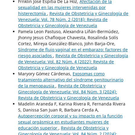
Frnklin José Espitia De La Hoz,
Afectación de la
sexualidad en las mujeres intervenidas por
histerectomía
,
Revista de Obstetricia y Ginecología de
Venezuela: Vol. 78 Núm. 2 (2018): Revista de
Obstetricia y Ginecología de Venezuela
Pamela Leon Pastuso, Alexandra Liñán-Bermúdez,
Jhonny Jesus Chafloque Chavesta, Rosalinda Solís
Cortez, Mireya González-Blanco, John Barja-Ore,
Síndrome de flujo vaginal en el embarazo: factores de
riesgo asociados
,
Revista de Obstetricia y Ginecología
de Venezuela: Vol. 82 Núm. 4 (2022): Revista de
Obstetricia y Ginecología de Venezuela
Maryory Gómez Cárdenas,
Exosomas como
tratamiento alternativo del síndrome genitourinario
de la menopausia
,
Revista de Obstetricia y
Ginecología de Venezuela: Vol. 84 Núm. 3 (2024):
Revista de Obstetricia y Ginecología de Venezuela
Madelin Araneda F, Karina Rivera R, Fernanda Rivera
S, Danissa San Juan R, Barbara Cerda A,
Autopercepción corporal y su impacto en la función
sexual orgásmica en estudiantes mujeres de
educación superior
,
Revista de Obstetricia y
Ginecología de Venezuela: Vol. 84 Núm. 2 (2024):