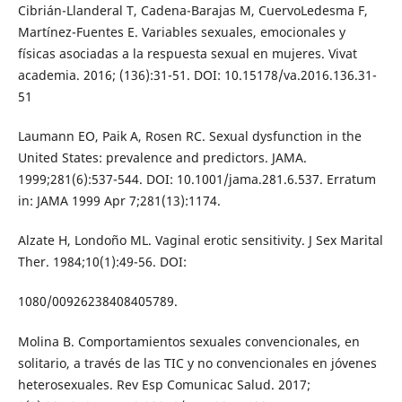
Cibrián-Llanderal T, Cadena-Barajas M, CuervoLedesma F,
Martínez-Fuentes E. Variables sexuales, emocionales y
físicas asociadas a la respuesta sexual en mujeres. Vivat
academia. 2016; (136):31-51. DOI: 10.15178/va.2016.136.31-
51
Laumann EO, Paik A, Rosen RC. Sexual dysfunction in the
United States: prevalence and predictors. JAMA.
1999;281(6):537-544. DOI: 10.1001/jama.281.6.537. Erratum
in: JAMA 1999 Apr 7;281(13):1174.
Alzate H, Londoño ML. Vaginal erotic sensitivity. J Sex Marital
Ther. 1984;10(1):49-56. DOI:
1080/00926238408405789.
Molina B. Comportamientos sexuales convencionales, en
solitario, a través de las TIC y no convencionales en jóvenes
heterosexuales. Rev Esp Comunicac Salud. 2017;