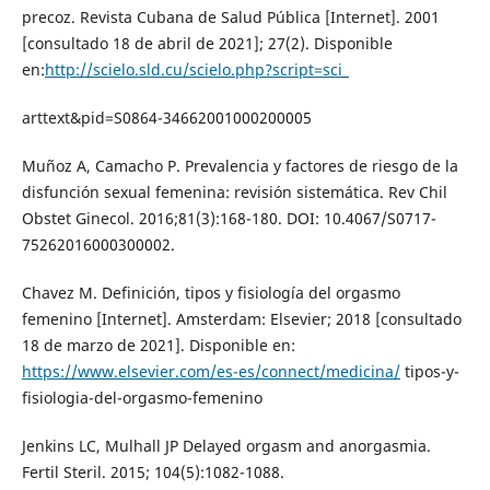
precoz. Revista Cubana de Salud Pública [Internet]. 2001
[consultado 18 de abril de 2021]; 27(2). Disponible
en:
http://scielo.sld.cu/scielo.php?script=sci_
arttext&pid=S0864-34662001000200005
Muñoz A, Camacho P. Prevalencia y factores de riesgo de la
disfunción sexual femenina: revisión sistemática. Rev Chil
Obstet Ginecol. 2016;81(3):168-180. DOI: 10.4067/S0717-
75262016000300002.
Chavez M. Definición, tipos y fisiología del orgasmo
femenino [Internet]. Amsterdam: Elsevier; 2018 [consultado
18 de marzo de 2021]. Disponible en:
https://www.elsevier.com/es-es/connect/medicina/
tipos-y-
fisiologia-del-orgasmo-femenino
Jenkins LC, Mulhall JP Delayed orgasm and anorgasmia.
Fertil Steril. 2015; 104(5):1082-1088.